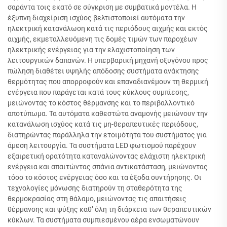
σαράντα τοις εκατό σε σύγκριση με συμβατικά μοντέλα. Η
έξυπνη διαχείριση ισχύος βελτιστοποιεί αυτόματα την
ηλεκτρική κατανάλωση κατά τις περιόδους αιχμής και εκτός
αιχμής, εκμεταλλευόμενη τις δομές τιμών των παροχέων
ηλεκτρικής ενέργειας για την ελαχιστοποίηση των
λειτουργικών δαπανών. Η υπερβαρική μηχανή οξυγόνου προς
πώληση διαθέτει υψηλής απόδοσης συστήματα ανάκτησης
θερμότητας που απορροφούν και επαναδιανέμουν τη θερμική
ενέργεια που παράγεται κατά τους κύκλους συμπίεσης,
μειώνοντας το κόστος θέρμανσης και το περιβαλλοντικό
αποτύπωμα. Τα αυτόματα καθεστώτα αναμονής μειώνουν την
κατανάλωση ισχύος κατά τις μη-θεραπευτικές περιόδους,
διατηρώντας παράλληλα την ετοιμότητα του συστήματος για
άμεση λειτουργία. Τα συστήματα LED φωτισμού παρέχουν
εξαιρετική ορατότητα καταναλώνοντας ελάχιστη ηλεκτρική
ενέργεια και απαιτώντας σπάνια αντικατάσταση, μειώνοντας
τόσο το κόστος ενέργειας όσο και τα έξοδα συντήρησης. Οι
τεχνολογίες μόνωσης διατηρούν τη σταθερότητα της
θερμοκρασίας στη θάλαμο, μειώνοντας τις απαιτήσεις
θέρμανσης και ψύξης καθ’ όλη τη διάρκεια των θεραπευτικών
κύκλων. Τα συστήματα συμπιεσμένου αέρα ενσωματώνουν