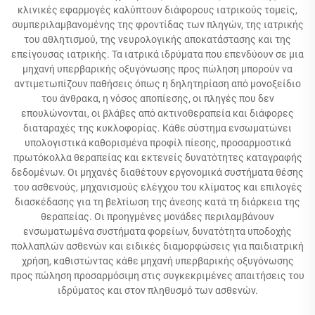
κλινικές εφαρμογές καλύπτουν διάφορους ιατρικούς τομείς,
συμπεριλαμβανομένης της φροντίδας των πληγών, της ιατρικής
του αθλητισμού, της νευρολογικής αποκατάστασης και της
επείγουσας ιατρικής. Τα ιατρικά ιδρύματα που επενδύουν σε μια
μηχανή υπερβαρικής οξυγόνωσης προς πώληση μπορούν να
αντιμετωπίζουν παθήσεις όπως η δηλητηρίαση από μονοξείδιο
του άνθρακα, η νόσος αποπίεσης, οι πληγές που δεν
επουλώνονται, οι βλάβες από ακτινοθεραπεία και διάφορες
διαταραχές της κυκλοφορίας. Κάθε σύστημα ενσωματώνει
υπολογιστικά καθορισμένα προφίλ πίεσης, προσαρμοστικά
πρωτόκολλα θεραπείας και εκτενείς δυνατότητες καταγραφής
δεδομένων. Οι μηχανές διαθέτουν εργονομικά συστήματα θέσης
του ασθενούς, μηχανισμούς ελέγχου του κλίματος και επιλογές
διασκέδασης για τη βελτίωση της άνεσης κατά τη διάρκεια της
θεραπείας. Οι προηγμένες μονάδες περιλαμβάνουν
ενσωματωμένα συστήματα φορείων, δυνατότητα υποδοχής
πολλαπλών ασθενών και ειδικές διαμορφώσεις για παιδιατρική
χρήση, καθιστώντας κάθε μηχανή υπερβαρικής οξυγόνωσης
προς πώληση προσαρμόσιμη στις συγκεκριμένες απαιτήσεις του
ιδρύματος και στον πληθυσμό των ασθενών.