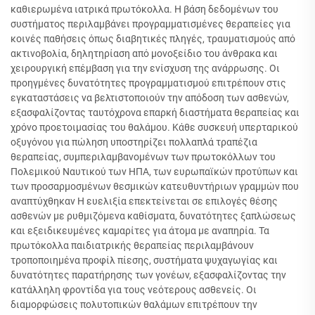
καθιερωμένα ιατρικά πρωτόκολλα. Η βάση δεδομένων του
συστήματος περιλαμβάνει προγραμματισμένες θεραπείες για
κοινές παθήσεις όπως διαβητικές πληγές, τραυματισμούς από
ακτινοβολία, δηλητηρίαση από μονοξείδιο του άνθρακα και
χειρουργική επέμβαση για την ενίσχυση της ανάρρωσης. Οι
προηγμένες δυνατότητες προγραμματισμού επιτρέπουν στις
εγκαταστάσεις να βελτιστοποιούν την απόδοση των ασθενών,
εξασφαλίζοντας ταυτόχρονα επαρκή διαστήματα θεραπείας και
χρόνο προετοιμασίας του θαλάμου. Κάθε συσκευή υπερταρικού
οξυγόνου για πώληση υποστηρίζει πολλαπλά τραπέζια
θεραπείας, συμπεριλαμβανομένων των πρωτοκόλλων του
Πολεμικού Ναυτικού των ΗΠΑ, των ευρωπαϊκών προτύπων και
των προσαρμοσμένων θεσμικών κατευθυντήριων γραμμών που
αναπτύχθηκαν Η ευελιξία επεκτείνεται σε επιλογές θέσης
ασθενών με ρυθμιζόμενα καθίσματα, δυνατότητες ξαπλώσεως
και εξειδικευμένες καμαρίτες για άτομα με αναπηρία. Τα
πρωτόκολλα παιδιατρικής θεραπείας περιλαμβάνουν
τροποποιημένα προφίλ πίεσης, συστήματα ψυχαγωγίας και
δυνατότητες παρατήρησης των γονέων, εξασφαλίζοντας την
κατάλληλη φροντίδα για τους νεότερους ασθενείς. Οι
διαμορφώσεις πολυτοπικών θαλάμων επιτρέπουν την