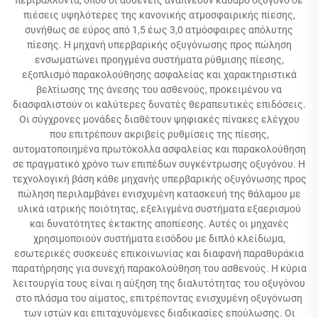
πιέσεις υψηλότερες της κανονικής ατμοσφαιρικής πίεσης,
συνήθως σε εύρος από 1,5 έως 3,0 ατμόσφαιρες απόλυτης
πίεσης. Η μηχανή υπερβαρικής οξυγόνωσης προς πώληση
ενσωματώνει προηγμένα συστήματα ρύθμισης πίεσης,
εξοπλισμό παρακολούθησης ασφαλείας και χαρακτηριστικά
βελτίωσης της άνεσης του ασθενούς, προκειμένου να
διασφαλιστούν οι καλύτερες δυνατές θεραπευτικές επιδόσεις.
Οι σύγχρονες μονάδες διαθέτουν ψηφιακές πίνακες ελέγχου
που επιτρέπουν ακριβείς ρυθμίσεις της πίεσης,
αυτοματοποιημένα πρωτόκολλα ασφαλείας και παρακολούθηση
σε πραγματικό χρόνο των επιπέδων συγκέντρωσης οξυγόνου. Η
τεχνολογική βάση κάθε μηχανής υπερβαρικής οξυγόνωσης προς
πώληση περιλαμβάνει ενισχυμένη κατασκευή της θάλαμου με
υλικά ιατρικής ποιότητας, εξελιγμένα συστήματα εξαερισμού
και δυνατότητες έκτακτης αποπίεσης. Αυτές οι μηχανές
χρησιμοποιούν συστήματα εισόδου με διπλό κλείδωμα,
εσωτερικές συσκευές επικοινωνίας και διαφανή παραθυράκια
παρατήρησης για συνεχή παρακολούθηση του ασθενούς. Η κύρια
λειτουργία τους είναι η αύξηση της διαλυτότητας του οξυγόνου
στο πλάσμα του αίματος, επιτρέποντας ενισχυμένη οξυγόνωση
των ιστών και επιταχυνόμενες διαδικασίες επούλωσης. Οι