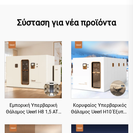
Σύσταση για νέα προϊόντα
Εμπορική Υπερβαρική
Κορυφαίος Υπερβαρικός
Θάλαμος Ueerl H8 1,5 ATA
Θάλαμος Ueerl H10 Έξυπνη
Υψηλής Ροής για Σαλόνι
Ενσωμάτωση Πολλαπλών
Ομορφιάς
Σκηνών Προσαρμογής