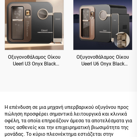
Οξυγονοθάλαμος Οίκου
Οξυγονοθάλαμος Οίκου
Ueerl U3 Onyx Black
Ueerl U6 Onyx Black
Υψηλής Καθαρότητας,
Υψηλής Καθαρότητας,
Υψηλής Ποιότητας για
Υψηλής Ποιότητας για
Πολιτική Χρήση
Πολιτική Χρήση
Η επένδυση σε μια μηχανή υπερβαρικού οξυγόνου προς
πώληση προσφέρει σημαντικά λειτουργικά και κλινικά
οφέλη, τα οποία επηρεάζουν άμεσα τα αποτελέσματα για
τους ασθενείς και την επιχειρηματική βιωσιμότητα της
μονάδας. Το κύριο πλεονέκτημα εστιάζεται στην