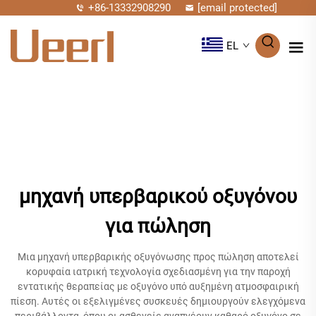
+86-13332908290
[email protected]
EL
μηχανή υπερβαρικού οξυγόνου
για πώληση
Μια μηχανή υπερβαρικής οξυγόνωσης προς πώληση αποτελεί
κορυφαία ιατρική τεχνολογία σχεδιασμένη για την παροχή
εντατικής θεραπείας με οξυγόνο υπό αυξημένη ατμοσφαιρική
πίεση. Αυτές οι εξελιγμένες συσκευές δημιουργούν ελεγχόμενα
περιβάλλοντα, όπου οι ασθενείς αναπνέουν καθαρό οξυγόνο σε