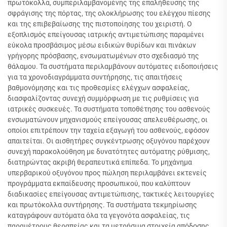
πρωτόκολλα, συμπεριλαμβανομένης της επαλήθευσης της
σφράγισης της πόρτας, της ολοκλήρωσης του ελέγχου πίεσης
και της επιβεβαίωσης της πιστοποίησης του χειριστή. Ο
εξοπλισμός επείγουσας ιατρικής αντιμετώπισης παραμένει
εύκολα προσβάσιμος μέσω ειδικών θυρίδων και πινάκων
γρήγορης πρόσβασης, ενσωματωμένων στο σχεδιασμό της
θάλαμου. Τα συστήματα περιλαμβάνουν αυτόματες ειδοποιήσεις
για τα χρονοδιαγράμματα συντήρησης, τις απαιτήσεις
βαθμονόμησης και τις προθεσμίες ελέγχων ασφαλείας,
διασφαλίζοντας συνεχή συμμόρφωση με τις ρυθμίσεις για
ιατρικές συσκευές. Τα συστήματα τοποθέτησης του ασθενούς
ενσωματώνουν μηχανισμούς επείγουσας απελευθέρωσης, οι
οποίοι επιτρέπουν την ταχεία εξαγωγή του ασθενούς, εφόσον
απαιτείται. Οι αισθητήρες συγκέντρωσης οξυγόνου παρέχουν
συνεχή παρακολούθηση με δυνατότητες αυτόματης ρύθμισης,
διατηρώντας ακριβή θεραπευτικά επίπεδα. Το μηχάνημα
υπερβαρικού οξυγόνου προς πώληση περιλαμβάνει εκτενείς
προγράμματα εκπαίδευσης προσωπικού, που καλύπτουν
διαδικασίες επείγουσας αντιμετώπισης, τακτικές λειτουργίες
και πρωτόκολλα συντήρησης. Τα συστήματα τεκμηρίωσης
καταγράφουν αυτόματα όλα τα γεγονότα ασφαλείας, τις
παραμέτρους θεραπείας και τα μετρήσιμα στοιχεία απόδοσης