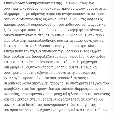
επικίνδυνων διακυμάνσεων πίεσης. Τα ενσωματωμένα
συστήματα κατάσβεσης πυρκαγιάς χρησιμοποιούν δυνατότητες
πλημμύρισης με αδρανές αέριο και ενεργοποιούνται αυτόματα
όταν οι συγκεντρώσεις οξυγόνου υπερβαίνουν τις ασφαλείς
παραμέτρους. Η παρακολούθηση του ασθενούς σε πραγματικό
χρόνο πραγματοποιείται μέσω καμερών υψηλής ευκρίνειας,
δικατευθυντικών συστημάτων επικοινωνίας και εξοπλισμού
φυσιολογικής παρακολούθησης που καταγράφει συνεχώς τα
ζωτικά σημεία. Οι διαδικασίες επείγουσας αντιμετώπισης
επιτρέπουν την ταχεία αποπίεση της θάλαμου εντός εξήντα
δευτερολέπτων, διασφαλίζοντας άμεση πρόσβαση στον ασθενή
κατά τις ιατρικές επείγουσες καταστάσεις. Το μηχάνημα
υπερβαρικού οξυγόνου προς πώληση διαθέτει εφεδρικά
συστήματα παροχής οξυγόνου με δυνατότητα αυτόματης
εναλλαγής, προκειμένου να αποτραπούν διακοπές της
θεραπείας λόγω αποτυχίας παροχής. Τα συστήματα ελέγχου του
περιβάλλοντος διατηρούν ιδανικά επίπεδα θερμοκρασίας και
υγρασίας, προκειμένου να αποφευχθεί η δυσφορία του ασθενούς
και να διασφαλιστεί η θεραπευτική αποτελεσματικότητα. Οι
ασφαλειακοί διακόπτες απαγορεύουν τη λειτουργία της
θάλαμου εκτός και αν έχουν ενεργοποιηθεί όλα τα απαιτούμενα