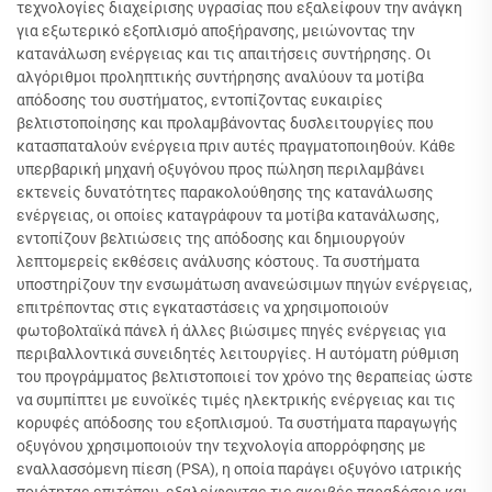
τεχνολογίες διαχείρισης υγρασίας που εξαλείφουν την ανάγκη
για εξωτερικό εξοπλισμό αποξήρανσης, μειώνοντας την
κατανάλωση ενέργειας και τις απαιτήσεις συντήρησης. Οι
αλγόριθμοι προληπτικής συντήρησης αναλύουν τα μοτίβα
απόδοσης του συστήματος, εντοπίζοντας ευκαιρίες
βελτιστοποίησης και προλαμβάνοντας δυσλειτουργίες που
κατασπαταλούν ενέργεια πριν αυτές πραγματοποιηθούν. Κάθε
υπερβαρική μηχανή οξυγόνου προς πώληση περιλαμβάνει
εκτενείς δυνατότητες παρακολούθησης της κατανάλωσης
ενέργειας, οι οποίες καταγράφουν τα μοτίβα κατανάλωσης,
εντοπίζουν βελτιώσεις της απόδοσης και δημιουργούν
λεπτομερείς εκθέσεις ανάλυσης κόστους. Τα συστήματα
υποστηρίζουν την ενσωμάτωση ανανεώσιμων πηγών ενέργειας,
επιτρέποντας στις εγκαταστάσεις να χρησιμοποιούν
φωτοβολταϊκά πάνελ ή άλλες βιώσιμες πηγές ενέργειας για
περιβαλλοντικά συνειδητές λειτουργίες. Η αυτόματη ρύθμιση
του προγράμματος βελτιστοποιεί τον χρόνο της θεραπείας ώστε
να συμπίπτει με ευνοϊκές τιμές ηλεκτρικής ενέργειας και τις
κορυφές απόδοσης του εξοπλισμού. Τα συστήματα παραγωγής
οξυγόνου χρησιμοποιούν την τεχνολογία απορρόφησης με
εναλλασσόμενη πίεση (PSA), η οποία παράγει οξυγόνο ιατρικής
ποιότητας επιτόπου, εξαλείφοντας τις ακριβές παραδόσεις και