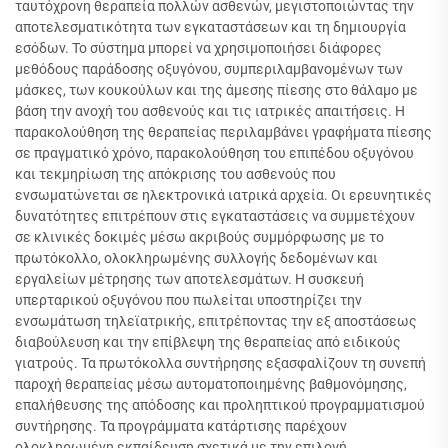
ταυτόχρονη θεραπεία πολλών ασθενών, μεγιστοποιώντας την
αποτελεσματικότητα των εγκαταστάσεων και τη δημιουργία
εσόδων. Το σύστημα μπορεί να χρησιμοποιήσει διάφορες
μεθόδους παράδοσης οξυγόνου, συμπεριλαμβανομένων των
μάσκες, των κουκούλων και της άμεσης πίεσης στο θάλαμο με
βάση την ανοχή του ασθενούς και τις ιατρικές απαιτήσεις. Η
παρακολούθηση της θεραπείας περιλαμβάνει γραφήματα πίεσης
σε πραγματικό χρόνο, παρακολούθηση του επιπέδου οξυγόνου
και τεκμηρίωση της απόκρισης του ασθενούς που
ενσωματώνεται σε ηλεκτρονικά ιατρικά αρχεία. Οι ερευνητικές
δυνατότητες επιτρέπουν στις εγκαταστάσεις να συμμετέχουν
σε κλινικές δοκιμές μέσω ακριβούς συμμόρφωσης με το
πρωτόκολλο, ολοκληρωμένης συλλογής δεδομένων και
εργαλείων μέτρησης των αποτελεσμάτων. Η συσκευή
υπερταρικού οξυγόνου που πωλείται υποστηρίζει την
ενσωμάτωση τηλεϊατρικής, επιτρέποντας την εξ αποστάσεως
διαβούλευση και την επίβλεψη της θεραπείας από ειδικούς
γιατρούς. Τα πρωτόκολλα συντήρησης εξασφαλίζουν τη συνεπή
παροχή θεραπείας μέσω αυτοματοποιημένης βαθμονόμησης,
επαλήθευσης της απόδοσης και προληπτικού προγραμματισμού
συντήρησης. Τα προγράμματα κατάρτισης παρέχουν
ολοκληρωμένη εκπαίδευση σχετικά με την επιλογή