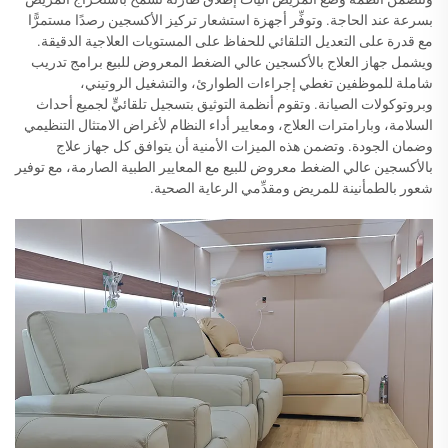
بسرعة عند الحاجة. وتوفِّر أجهزة استشعار تركيز الأكسجين رصدًا مستمرًّا
مع قدرة على التعديل التلقائي للحفاظ على المستويات العلاجية الدقيقة.
ويشمل جهاز العلاج بالأكسجين عالي الضغط المعروض للبيع برامج تدريب
شاملة للموظفين تغطي إجراءات الطوارئ، والتشغيل الروتيني،
وبروتوكولات الصيانة. وتقوم أنظمة التوثيق بتسجيل تلقائيٍّ لجميع أحداث
السلامة، وبارامترات العلاج، ومعايير أداء النظام لأغراض الامتثال التنظيمي
وضمان الجودة. وتضمن هذه الميزات الأمنية أن يتوافق كل جهاز علاج
بالأكسجين عالي الضغط معروض للبيع مع المعايير الطبية الصارمة، مع توفير
شعور بالطمأنينة للمريض ومقدِّمي الرعاية الصحية.