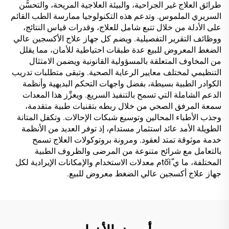
طرائق العلاج غير الجراحية، والبيئة العلاجية المريحة، والتحسُّن
السريري الملموس. وتدعم هذه التكنولوجيا ممارسة الطب القائم
على الأدلة من خلال تتبع شامل للعلاج، وقدرات قياس النتائج،
ووظائف التقرير التفصيلية. ويضم كل جهاز علاج الأكسجين عالي
الضغط المعروض للبيع عدة طبقات احتياطية للأمان، مما يقلل
من المخاوف المتعلقة بالمسؤولية القانونية ويضمن الامتثال
التنظيمي لمختلف معايير الرعاية الصحية. وتبقى متطلبات تدريب
الكوادر الطبية بسيطة، بفضل واجهات التحكم البديهية وأنظمة
الدعم الشاملة التي تسمح بالتنفيذ السريع. ويعزِّز هذا المعدات
سمعة المرفق الصحي من خلال ربطه بتقنيات طبية متقدمة،
وجذب الأطباء المحالين وتوسيع شبكات الإحالات. وتكفل المتانة
الطويلة الأمد عائد استثمار مستدام، إذ توفر العديد من الأنظمة
خدمة موثوقة تمتد لعقود. ومرونة بروتوكولات العلاج تسمح
بالتعامل مع شرائح متنوعة من المرضى والظروف الطبية
المختلفة، ما ي tốiّم معدلات الاستخدام والإمكانات الإيرادية لكل
جهاز علاج أكسجين عالي الضغط معروض للبيع.