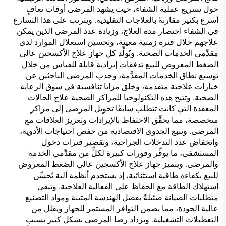
حول تسريع عملية الشفاء، حيث يشهد المرضى أوقات تعافٍ
أسرع بكثير مقارنةً بالعلاجات التقليدية. ويترتب على هذا التسارع
في الشفاء اختصار مدة العلاج، وزيادة عدد المرضى الذين يمكن
علاجهم خلال فترة زمنية معينة، وتحسين استغلال الموارد لدى
مقدِّمي الخدمات الصحية. ويُولِّد كل جهاز علاج الأكسجين عالي
الضغط المعروض للبيع تدفقات إيرادية قابلة للقياس من خلال
توسيع نطاق الخدمات المقدَّمة، وجذب المرضى الباحثين عن
خيارات علاجية متقدمة، وخلق مزايا تنافسية في سوق الرعاية
الصحية. وتتيح هذه التكنولوجيا للمراكز الصحية علاج الحالات
المعقدة التي كانت تتطلب سابقًا تحويل المرضى إلى مراكز
متخصصة، مما يحقِّق الاحتفاظ بالإيرادات وتعزيز العلاقات مع
المرضى. وتنبع الجدوى الاقتصادية من خفض احتياجات الأدوية،
وانخفاض عدد التدخلات الجراحية، وتقصير فترات دخول
المستشفى، ما يوفِّر وفورات كبيرة لكلٍّ من مقدِّمي الخدمة
والمرضى. ويتميز جهاز علاج الأكسجين عالي الضغط المعروض
للبيع بكفاءة طاقية استثنائية، إذ يستخدم أنظمة آلية تُحسِّن
استهلاك الطاقة مع الحفاظ على الفعالية العلاجية. وتبقى
متطلبات الصيانة ضئيلةً بفضل الهندسة المتينة ومواد التصنيع
عالية الجودة، مما يضمن التوافر المستمر للجهاز ويقلل من
التعطيلات التشغيلية. ويزداد رضا المرضى بشكل كبير بسبب