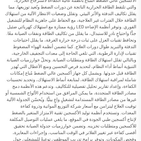
الأكسجين عالي الضغط المُباع بأنظمة عالية الكفاءة لاسترجاع الحرارة،
والتي تلتقط الطاقة الحرارية الناتجة عن دورات الضغط وتُعيد توزيعها، مما
يقلل تكاليف التدفئة والأثر البيئي. وتقلل وضعيات الانتظار الآلية من استهلاك
الطاقة خلال الفترات غير العلاجية، مع الحفاظ على جاهزية النظام للتشغيل
الفوري. وتوفر أنظمة الإضاءة LED رؤية ممتازة مع استهلاك كهربائي ضئيل
جدًّا واحتياجٍ نادرٍ للاستبدال، ما يقلل من تكاليف الطاقة ونفقات الصيانة معًا.
وتحافظ تقنيات العزل على ثبات درجة حرارة الغرفة، ما يقلل احتياجات
التدفئة والتبريد طوال دورات العلاج. كما تتضمن أنظمة الهواء المضغوط
تقنيات لإدارة الرطوبة، التي تلغي الحاجة إلى معدات التجفيف الخارجية،
وبالتالي تقلل استهلاك الطاقة ومتطلبات الصيانة. وتحلّ خوارزميات الصيانة
التنبؤية أنماط أداء النظام، لتحديد فرص التحسين ومنع الأعطال التي تُهدِر
الطاقة قبل حدوثها. ويشمل كل جهاز أكسجين عالي الضغط مُباع إمكانات
شاملة لمراقبة استهلاك الطاقة، لمتابعة أنماط الاستهلاك، وتحديد تحسينات
الكفاءة، وإعداد تقارير تحليل تفصيلية للتكاليف. وتدعم هذه الأنظمة دمج
مصادر الطاقة المتجددة، ما يمكن المرافق من استخدام الألواح الشمسية أو
غيرها من مصادر الطاقة المستدامة لتشغيلٍ واعٍ بيئيًّا. ويُحسّن الجدولة الآلية
توقيت العلاج ليتزامن مع أسعار شركة التوزيع المواتية وذروة كفاءة
المعدات. وتستخدم أنظمة توليد الأكسجين تقنية الامتزاز المتغير بالضغط
لإنتاج أكسجين طبي الجودة في الموقع، ما يلغي عمليات التوصيل المكلفة
للأكسجين ومتطلبات تخزينه. وتضمن خوارزميات جدولة الصيانة تحقيق
أقصى كفاءة عبر تغيير الفلاتر في الوقت المناسب، وإجراءات المعايرة،
وفحص المكونات. وتوفر برامج تدريب الموظفين توعيةً للمشغلين حول