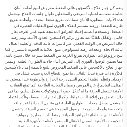
يضم كل جهاز علاج بالأكسجين عالي الضغط معروض للبيع أنظمة أمان
شاملة مصممة لحماية المرضى والمشغلين طوال جلسات العلاج. وتشمل
هذه الآليات المتطورة للأمان صمامات تفريغ ضغط متعددة، وأنظمة تفريغ
طارئة للضغط، ورصد مستمر للغلاف الجوي لمنع التقلبات الخطرة في
الضغط. وتستخدم أنظمة إخماد الحرائق المدمجة تقنية غمر الغرفة بغاز
خامل، وتُفعَّل تلقائيًّا عند تجاوز تركيز الأكسجين الحدود الآمنة. ويتم رصد
حالة المريض في الوقت الفعلي عبر كاميرات عالية الدقة، وأنظمة اتصال
ثنائية الاتجاه، ومعدات رصد فسيولوجي تتتبع العلامات الحيوية باستمرار. كما
تتيح بروتوكولات الطوارئ تفريغ الغرفة من الضغط بسرعة خلال ستين ثانية،
مما يضمن الوصول الفوري إلى المريض أثناء حالات الطوارئ الطبية. ويتميز
جهاز العلاج بالأكسجين عالي الضغط المعروض للبيع بأنظمة إمداد بالأكسجين
مُكرَّرة ذات قدرة تبديل تلقائي، ما يمنع انقطاع العلاج بسبب فشل في
الإمداد. وتُنظِّم أنظمة التحكم البيئي درجة الحرارة والرطوبة عند المستويات
المثلى، لتفادي إزعاج المريض وضمان الفعالية العلاجية. كما تمنع القفلات
الأمنية تشغيل الغرفة ما لم تُفعَّل جميع البروتوكولات بشكل سليم، بما في
ذلك التحقق من إغلاق الباب تمامًا، وإكمال اختبارات الضغط، وتأكيد اعتماد
المشغل. ويظل معدات الطوارئ الطبية في متناول اليد دائمًا عبر منافذ
متخصصة ولوحات سريعة الوصول المدمجة في تصميم الغرفة. وتشمل
الأنظمة تنبيهات تلقائية لمواعيد الصيانة، ومتطلبات المعايرة، ومواعيد
الفحوصات الأمنية، لضمان الامتثال المستمر لأنظمة الأجهزة الطبية.
وتتضمن أنظمة وضع المريض آليات إطلاق طارئة تسمح باستخراج المريض