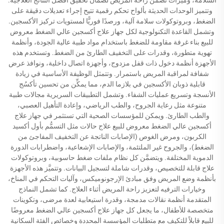
وتتميز الوحدات الحديثة بألواح تحكم رقمية تتيح إجراء تعديلات دقيقة على
الضغط، وبروتوكولات سلامة آلية، ورصدًا فوريًّا لمستويات تركيز الأكسجين.
وتشمل القاعدة التكنولوجية لكل جهاز علاج أكسجين عالي الضغط معروض
للبيع بناء غرفة مقاومة للضغط باستخدام مواد طبية عالية الجودة، وأنظمة
تهوية متطورة، وقدرات على التخفيف الطارئ من الضغط. وتستخدم هذه
الأجهزة أنظمة دخول ذات قفل مزدوج، وأجهزة اتصال داخلية، ونوافذ عرض
شفافة لمراقبة المريض باستمرار. وتتمثل الوظيفة الأساسية في زيادة
قابلية ذوبان الأكسجين في بلازما الدم، مما يمكِّن من تحسين تأكسُج
الأنسجة وتسريع عمليات الشفاء. وتشمل التطبيقات السريرية مجالات طبية
متنوعة مثل رعاية الجروح، والطب الرياضي، وإعادة التأهيل العصبي،
والطب الطارئ. ويمكن للمؤسسات الصحية التي تستثمر في جهاز علاج
أكسجين عالي الضغط معروض للبيع علاج حالات مثل التسمُّم بأول أكسيد
الكربون، ومرض الغوص (الإصابات الناتجة عن التخفيف المفاجئ من
الضغط)، والجروح غير الملتئمة، والإصابات الإشعاعية، واضطرابات الدورة
الدموية المختلفة. ويتضمَّن كل نظام ملفات ضغط حاسوبية، وبروتوكولات
علاج قابلة للتخصيص، وقدرات شاملة لتسجيل البيانات. وتتميَّز هذه الأجهزة
بأنظمة وضع المريض وفق مبادئ الإرجونوميكس، وآليات التحكم في المناخ،
وخيارات الترفيه لتعزيز راحة المريض أثناء العلاج. كما تشمل النماذج
المتقدمة أنظمة نقالات مدمجة، وقدرة استيعابية لعدة مرضى، وتكوينات
متخصصة للأطفال، ما يجعل كل جهاز علاج أكسجين عالي الضغط معروضًا
للبيع قابلاً للتكيف مع متطلبات المؤسسة المحددة وخصائص الفئة السكانية