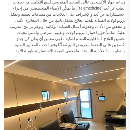
ويدعم جهاز الأكسجين عالي الضغط المعروض للبيع التكامل مع خدمات
الطب عن بُعد (telemedicine)، ما يمكِّن الأطباء المتخصصين من إجراء
الاستشارات عن بُعد والإشراف على العلاجات من مسافات بعيدة. وتكفل
بروتوكولات الصيانة تقديم العلاج بشكلٍ ثابتٍ من خلال المعايرة الآلية،
والتحقق من الأداء، وجدولة أعمال الصيانة الوقائية. وتوفِّر برامج التدريب
تعليمًا شاملاً حول اختيار البروتوكولات وتقييم المرضى واستراتيجيات
تحسين العلاج. أما قابلية النظام للتكيف فهي تضمن أن يظل كل جهاز
أكسجين عالي الضغط معروض للبيع مُحدَّثًا وفق أحدث المعايير الطبية
والتطبيقات العلاجية الناشئة، ما يحمي القيمة الاستثمارية طويلة الأمد.