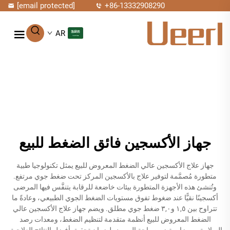
[email protected]
+86-13332908290
AR
جهاز الأكسجين فائق الضغط للبيع
جهاز علاج الأكسجين عالي الضغط المعروض للبيع يمثل تكنولوجيا طبية
متطورة مُصمَّمة لتوفير علاج بالأكسجين المركز تحت ضغط جوي مرتفع.
وتُنشئ هذه الأجهزة المتطورة بيئات خاضعة للرقابة يتنفَّس فيها المرضى
أكسجينًا نقيًّا عند ضغوط تفوق مستويات الضغط الجوي الطبيعي، وعادةً ما
تتراوح بين ١,٥ و٣,٠ ضغط جوي مطلق. ويضم جهاز علاج الأكسجين عالي
الضغط المعروض للبيع أنظمة متقدمة لتنظيم الضغط، ومعدات رصد
السلامة، وميزات تضمن راحة المريض لضمان تحقيق أفضل النتائج العلاجية.