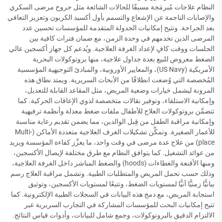
النظام علاجات مُبرمَجة مسبقًا للحالات الشائعة مثل جروح مرضى السكري
والإصابات الناجمة عن الإشعاع والتسمم بأول أكسيد الكربون وتعزيز التعافي
بعد الجراحة. وتتيح إمكانيات الجدولة المتقدمة للمؤسسات تحسين عدد
المرضى الذين تخدمهم في وحدة الزمن، مع ضمان فترات كافية بين
الجلسات ووقت كافٍ لإعداد الغرفة العلاجية. ويُدعم كل جهاز أكسجين عالي
الضغط معروض للبيع بعدة جداول علاجية، منها بروتوكولات البحرية
الأمريكية (US Navy)، والمعايير الأوروبية، والمبادئ التوجيهية المؤسسية
المُخصصة التي وُضعت انطلاقًا من الأبحاث السريرية. ويمتد نطاق هذه
المرونة ليشمل خيارات وضعية المريض، مثل المقاعد القابلة للتعديل،
وإمكانية الاستلقاء، وتوفير نقالات متخصصة لذوي الإعاقات الحركية. كما
تتضمَّن بروتوكولات العلاج للأطفال ملفات ضغط معدلة وأنظمة ترفيهية
وإمكانية مراقبة الطفل من قِبل الوالدين، مما يضمن تقديم رعاية مناسبة
للأعمار الصغيرة. وتمكِّن تشكيلات الغرف العلاجية متعددة الأماكن (Multi-
place) من علاج عدة مرضى في وقت واحد، ما يعزِّز كفاءة المؤسسة ويزيد
من عوائد التشغيل. كما يتوافق النظام مع طرق مختلفة لإيصال الأكسجين،
ومنها الأقنعة والغطاءات (hoods) والضغط المباشر داخل الغرفة العلاجية،
وذلك حسب تحمل المريض والمتطلبات الطبية. وتشمل مراقبة العلاج رسم
بيانيًّا زمنيًّا آنيًّا لمستويات الضغط، وتتبعًا لمستويات الأكسجين، وتوثيق
استجابة المريض، مع دمج هذه البيانات في السجلات الطبية الإلكترونية. كما
تتيح إمكانيات البحث للمؤسسات المشاركة في التجارب السريرية عبر
الالتزام الدقيق بالبروتوكولات، وجمع شامل للبيانات، وأدوات قياس النتائج.