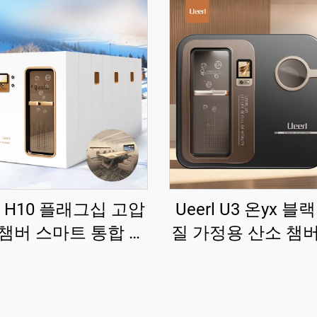
rl H10 플래그십 고압
Ueerl U3 온yx 블
챔버 스마트 통합 멀
질 가정용 산소 챔
시나리오 맞춤형
민간용