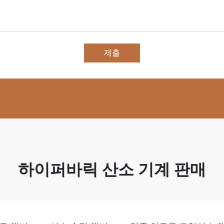
제출
하이퍼바릭 산소 기계 판매