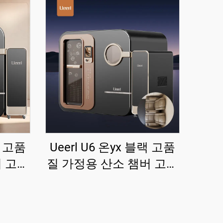
랙 고품
Ueerl U6 온yx 블랙 고품
버 고급
질 가정용 산소 챔버 고급
민간용