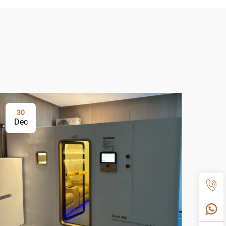
30
3
Dec
De