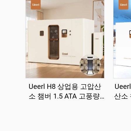
Ueerl H8 상업용 고압산
Uee
소 챔버 1.5 ATA 고풍량,
산소 
뷰티 클럽용
티