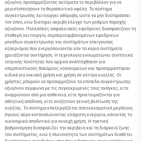
οξυγόνο, προσαρμόζοντας αυτόματα το περιβάλλον για να
μεγιστοποιήσουν τα θεραπευτικά οφέλη. Το σύστημα
συγκέντρωσης λειτουργεί αθόρυβα, ώστε να μην διαταράσσει
τον ύπνο, ενώ διατηρεί ακριβή έλεγχο των ρυθμών παροχής
οξυγόνου. Πολλαπλές ασφαλειακές εφεδρείες διασφαλίζουν τη
σταθερή λειτουργία, συμπεριλαμβανομένων εφεδρικών
μονάδων συγκέντρωσης και συστημάτων επείγουσας
εξαερισμού που ενεργοποιούνται εάν τα κύρια συστήματα
χρειάζονται συντήρηση. Η τεχνολογία ενσωματώνει συστατικά
ιατρικής ποιότητας που αρχικά αναπτύχθηκαν για
υπερπιεστικούς θαλάμους νοσοκομείων και προσαρμόστηκαν
ειδικά για οικιακή χρήση και χρήση σε κέντρα ευεξίας. Οι
χρήστες μπορούν να προσαρμόζουν τα επίπεδα συγκέντρωσης
οξυγόνου σύμφωνα με τις συγκεκριμένες τους ανάγκες, είτε
αναρρώνουν από μια ασθένεια, είτε προετοιμάζονται για
αθλητική απόδοση, είτε αναζητούν γενική βελτίωση της
ευεξίας. Το σύστημα επεξεργάζεται αποτελεσματικά μεγάλους
όγκους αέρα καταναλώνοντας ελάχιστη ενέργεια, κάνοντάς το
οικονομικά αποδοτικό για συνεχή χρήση. Η τακτική
βαθμονόμηση διασφαλίζει την ακρίβεια και τη διάρκεια ζωής
του συστήματος, ενώ η πλειονότητα των συστημάτων διαθέτει