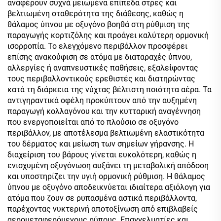
αναφέρουν συχνά μειωμένα επίπεδα στρες και
βελτιωμένη σταθερότητα της διάθεσης, καθώς η
θάλαμος ύπνου με οξυγόνο βοηθά στη ρύθμιση της
παραγωγής κορτιζόλης και προάγει καλύτερη ορμονική
ισορροπία. Το ελεγχόμενο περιβάλλον προσφέρει
επίσης ανακούφιση σε ατόμα με διαταραχές ύπνου,
αλλεργίες ή αναπνευστικές παθήσεις, εξαλείφοντας
τους περιβαλλοντικούς ερεθιστές και διατηρώντας
κατά τη διάρκεια της νύχτας βέλτιστη ποιότητα αέρα. Τα
αντιγηραντικά οφέλη προκύπτουν από την αυξημένη
παραγωγή κολλαγόνου και την κυτταρική αναγέννηση
που ενεργοποιείται από το πλούσιο σε οξυγόνο
περιβάλλον, με αποτέλεσμα βελτιωμένη ελαστικότητα
του δέρματος και μείωση των σημείων γήρανσης. Η
διαχείριση του βάρους γίνεται ευκολότερη, καθώς η
ενισχυμένη οξυγόνωση αυξάνει τη μεταβολική απόδοση
και υποστηρίζει την υγιή ορμονική ρύθμιση. Η θάλαμος
ύπνου με οξυγόνο αποδεικνύεται ιδιαίτερα αξιόλογη για
ατόμα που ζουν σε ρυπασμένα αστικά περιβάλλοντα,
παρέχοντας νυκτερινή αποτοξίνωση από επιβλαβείς
αερομεταφερόμενους ρύπους. Επαγγελματίες και