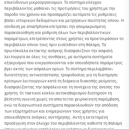
επικίνδυνων μικροοργανισμών. Το σύστημα ελέγχου
περιβάλλοντος μαθαίνει τις προτιμήσεις του χρήστη με την
πάροδο του χρόνου και προσαρμόζει αυτόματα τις ρυθμίσεις
βάσει ιστορικών δεδομένων και μετρήσεων ποιότητας ύπνου. Η
σύνδεση με smartphone επιτρέπει την απομακρυσμένη
παρακολούθηση και ρύθμιση όλων των περιβαλλοντικών
παραμέτρων, επιτρέποντας στους χρήστες να προετοιμάσουν το
περιβάλλον ύπνου τους πριν εισέλθουν στη θάλαμη. Τα
πρωτόκολλα έκτακτης ανάγκης διασφαλίζουν την ασφαλή
λειτουργία σε όλες τις συνθήκες, με αυτόματα συστήματα
εξαερισμού που ενεργοποιούνται εάν οποιαδήποτε παράμετρος
βγει εκτός των ασφαλών ορίων. Το σύστημα περιλαμβάνει
δυνατότητες αντικατάστασης τροφοδοσίας για τη διατήρηση
κρίσιμων λειτουργιών κατά τη διάρκεια διακοπής ρεύματος,
διασφαλίζοντας την ασφάλεια και τη συνέχεια της άνεσης του
χρήστη. Οι τακτικοί κύκλοι αυτοκαθαρισμού διατηρούν τη
βέλτιστη υγιεινή χωρίς να απαιτείται χειροκίνητη παρέμβαση,
ενώ τα διαγνωστικά συστήματα παρακολουθούν την απόδοση
των εξαρτημάτων και ενημερώνουν τους χρήστες για
οποιεσδήποτε ανάγκες συντήρησης. Αυτή η εκτεταμένη
προσέγγιση στον έλεγχο του περιβάλλοντος καθιστά τη θάλαμη