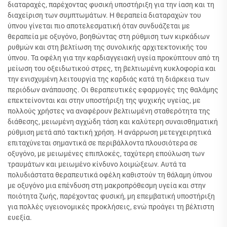
διαταραχές, παρέχοντας φυσική υποστήριξη για την ίαση και τη
διαχείριση των συμπτωμάτων. Η θεραπεία διαταραχών του
ύπνου γίνεται πιο αποτελεσματική όταν συνδυάζεται με
θεραπεία με οξυγόνο, βοηθώντας στη ρύθμιση των κιρκάδιων
ρυθμών και στη βελτίωση της συνολικής αρχιτεκτονικής του
ύπνου. Τα οφέλη για την καρδιαγγειακή υγεία προκύπτουν από τη
μείωση του οξειδωτικού στρες, τη βελτιωμένη κυκλοφορία και
την ενισχυμένη λειτουργία της καρδιάς κατά τη διάρκεια των
περιόδων ανάπαυσης. Οι θεραπευτικές εφαρμογές της θαλάμης
επεκτείνονται και στην υποστήριξη της ψυχικής υγείας, με
πολλούς χρήστες να αναφέρουν βελτιωμένη σταθερότητα της
διάθεσης, μειωμένη αγχώδη τάση και καλύτερη συναισθηματική
ρύθμιση μετά από τακτική χρήση. Η ανάρρωση μετεγχειρητικά
επιταχύνεται σημαντικά σε περιβάλλοντα πλουσιότερα σε
οξυγόνο, με μειωμένες επιπλοκές, ταχύτερη επούλωση των
τραυμάτων και μειωμένο κίνδυνο λοιμώξεων. Αυτά τα
πολυδιάστατα θεραπευτικά οφέλη καθιστούν τη θάλαμη ύπνου
με οξυγόνο μια επένδυση στη μακροπρόθεσμη υγεία και στην
ποιότητα ζωής, παρέχοντας φυσική, μη επεμβατική υποστήριξη
για πολλές υγειονομικές προκλήσεις, ενώ προάγει τη βέλτιστη
ευεξία.