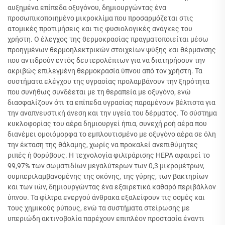
αυξημένα επίπεδα οξυγόνου, δημιουργώντας ένα
προσωπικοποιημένο μικροκλίμα που προσαρμόζεται στις
ατομικές προτιμήσεις και τις φυσιολογικές ανάγκες του
χρήστη. Ο έλεγχος της θερμοκρασίας πραγματοποιείται μέσω
προηγμένων θερμοηλεκτρικών στοιχείων ψύξης και θέρμανσης
που αντιδρούν εντός δευτερολέπτων για να διατηρήσουν την
ακριβώς επιλεγμένη θερμοκρασία ύπνου από τον χρήστη. Τα
συστήματα ελέγχου της υγρασίας προλαμβάνουν την ξηρότητα
που συνήθως συνδέεται με τη θεραπεία με οξυγόνο, ενώ
διασφαλίζουν ότι τα επίπεδα υγρασίας παραμένουν βέλτιστα για
την αναπνευστική άνεση και την υγεία του δέρματος. Το σύστημα
κυκλοφορίας του αέρα δημιουργεί ήπια, συνεχή ροή αέρα που
διανέμει ομοιόμορφα το εμπλουτισμένο με οξυγόνο αέρα σε όλη
την έκταση της θάλαμης, χωρίς να προκαλεί ανεπιθύμητες
ριπές ή θορύβους. Η τεχνολογία φιλτράρισης HEPA αφαιρεί το
99,97% των σωματιδίων μεγαλύτερων των 0,3 μικρομέτρων,
συμπεριλαμβανομένης της σκόνης, της γύρης, των βακτηρίων
και των ιών, δημιουργώντας ένα εξαιρετικά καθαρό περιβάλλον
ύπνου. Τα φίλτρα ενεργού άνθρακα εξαλείφουν τις οσμές και
τους χημικούς ρύπους, ενώ τα συστήματα στείρωσης με
υπεριώδη ακτινοβολία παρέχουν επιπλέον προστασία έναντι