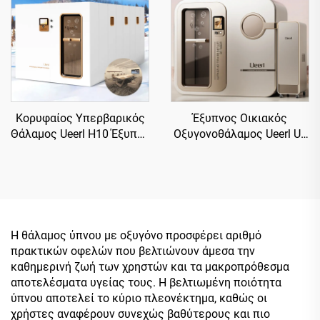
Κορυφαίος Υπερβαρικός
Έξυπνος Οικιακός
Θάλαμος Ueerl H10 Έξυπνη
Οξυγονοθάλαμος Ueerl U3
Ενσωμάτωση Πολλαπλών
Platinum White, Φορητή
Σκηνών Προσαρμογής
Θεραπεία στο Σπίτι
Η θάλαμος ύπνου με οξυγόνο προσφέρει αριθμό
πρακτικών οφελών που βελτιώνουν άμεσα την
καθημερινή ζωή των χρηστών και τα μακροπρόθεσμα
αποτελέσματα υγείας τους. Η βελτιωμένη ποιότητα
ύπνου αποτελεί το κύριο πλεονέκτημα, καθώς οι
χρήστες αναφέρουν συνεχώς βαθύτερους και πιο