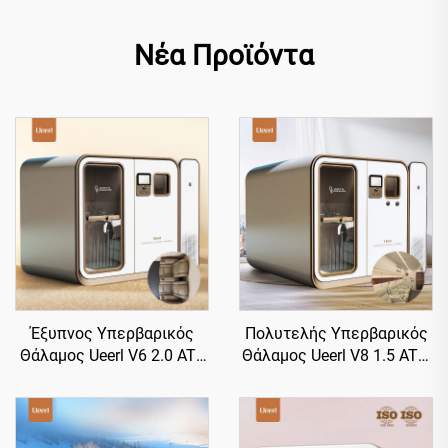
Νέα Προϊόντα
Έξυπνος Υπερβαρικός
Πολυτελής Υπερβαρικός
Θάλαμος Ueerl V6 2.0 ATA
Θάλαμος Ueerl V8 1.5 ATA,
με Καθίσματα Πρώτης
Εμπορικός Τετραθέσιος,
Τάξης για Βελτίωση του
Κορυφαίας Κατηγορίας
Ύπνου