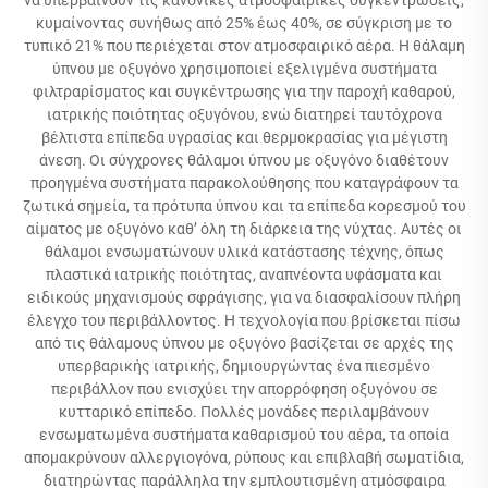
κυμαίνοντας συνήθως από 25% έως 40%, σε σύγκριση με το
τυπικό 21% που περιέχεται στον ατμοσφαιρικό αέρα. Η θάλαμη
ύπνου με οξυγόνο χρησιμοποιεί εξελιγμένα συστήματα
φιλτραρίσματος και συγκέντρωσης για την παροχή καθαρού,
ιατρικής ποιότητας οξυγόνου, ενώ διατηρεί ταυτόχρονα
βέλτιστα επίπεδα υγρασίας και θερμοκρασίας για μέγιστη
άνεση. Οι σύγχρονες θάλαμοι ύπνου με οξυγόνο διαθέτουν
προηγμένα συστήματα παρακολούθησης που καταγράφουν τα
ζωτικά σημεία, τα πρότυπα ύπνου και τα επίπεδα κορεσμού του
αίματος με οξυγόνο καθ’ όλη τη διάρκεια της νύχτας. Αυτές οι
θάλαμοι ενσωματώνουν υλικά κατάστασης τέχνης, όπως
πλαστικά ιατρικής ποιότητας, αναπνέοντα υφάσματα και
ειδικούς μηχανισμούς σφράγισης, για να διασφαλίσουν πλήρη
έλεγχο του περιβάλλοντος. Η τεχνολογία που βρίσκεται πίσω
από τις θάλαμους ύπνου με οξυγόνο βασίζεται σε αρχές της
υπερβαρικής ιατρικής, δημιουργώντας ένα πιεσμένο
περιβάλλον που ενισχύει την απορρόφηση οξυγόνου σε
κυτταρικό επίπεδο. Πολλές μονάδες περιλαμβάνουν
ενσωματωμένα συστήματα καθαρισμού του αέρα, τα οποία
απομακρύνουν αλλεργιογόνα, ρύπους και επιβλαβή σωματίδια,
διατηρώντας παράλληλα την εμπλουτισμένη ατμόσφαιρα