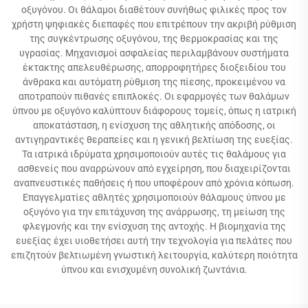
οξυγόνου. Οι θάλαμοι διαθέτουν συνήθως φιλικές προς τον
χρήστη ψηφιακές διεπαφές που επιτρέπουν την ακριβή ρύθμιση
της συγκέντρωσης οξυγόνου, της θερμοκρασίας και της
υγρασίας. Μηχανισμοί ασφαλείας περιλαμβάνουν συστήματα
έκτακτης απελευθέρωσης, απορροφητήρες διοξειδίου του
άνθρακα και αυτόματη ρύθμιση της πίεσης, προκειμένου να
αποτραπούν πιθανές επιπλοκές. Οι εφαρμογές των θαλάμων
ύπνου με οξυγόνο καλύπτουν διάφορους τομείς, όπως η ιατρική
αποκατάσταση, η ενίσχυση της αθλητικής απόδοσης, οι
αντιγηραντικές θεραπείες και η γενική βελτίωση της ευεξίας.
Τα ιατρικά ιδρύματα χρησιμοποιούν αυτές τις θαλάμους για
ασθενείς που αναρρώνουν από εγχείρηση, που διαχειρίζονται
αναπνευστικές παθήσεις ή που υποφέρουν από χρόνια κόπωση.
Επαγγελματίες αθλητές χρησιμοποιούν θάλαμους ύπνου με
οξυγόνο για την επιτάχυνση της ανάρρωσης, τη μείωση της
φλεγμονής και την ενίσχυση της αντοχής. Η βιομηχανία της
ευεξίας έχει υιοθετήσει αυτή την τεχνολογία για πελάτες που
επιζητούν βελτιωμένη γνωστική λειτουργία, καλύτερη ποιότητα
ύπνου και ενισχυμένη συνολική ζωντάνια.