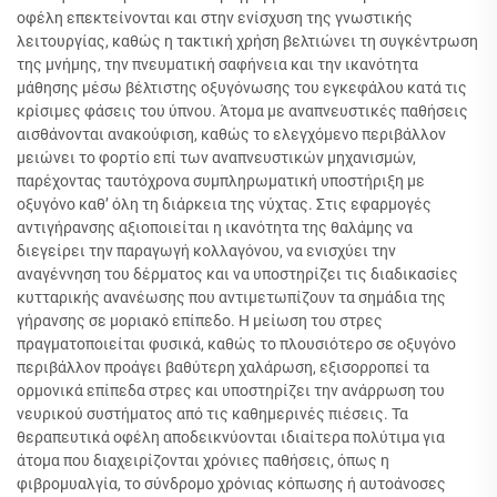
οφέλη επεκτείνονται και στην ενίσχυση της γνωστικής
λειτουργίας, καθώς η τακτική χρήση βελτιώνει τη συγκέντρωση
της μνήμης, την πνευματική σαφήνεια και την ικανότητα
μάθησης μέσω βέλτιστης οξυγόνωσης του εγκεφάλου κατά τις
κρίσιμες φάσεις του ύπνου. Άτομα με αναπνευστικές παθήσεις
αισθάνονται ανακούφιση, καθώς το ελεγχόμενο περιβάλλον
μειώνει το φορτίο επί των αναπνευστικών μηχανισμών,
παρέχοντας ταυτόχρονα συμπληρωματική υποστήριξη με
οξυγόνο καθ’ όλη τη διάρκεια της νύχτας. Στις εφαρμογές
αντιγήρανσης αξιοποιείται η ικανότητα της θαλάμης να
διεγείρει την παραγωγή κολλαγόνου, να ενισχύει την
αναγέννηση του δέρματος και να υποστηρίζει τις διαδικασίες
κυτταρικής ανανέωσης που αντιμετωπίζουν τα σημάδια της
γήρανσης σε μοριακό επίπεδο. Η μείωση του στρες
πραγματοποιείται φυσικά, καθώς το πλουσιότερο σε οξυγόνο
περιβάλλον προάγει βαθύτερη χαλάρωση, εξισορροπεί τα
ορμονικά επίπεδα στρες και υποστηρίζει την ανάρρωση του
νευρικού συστήματος από τις καθημερινές πιέσεις. Τα
θεραπευτικά οφέλη αποδεικνύονται ιδιαίτερα πολύτιμα για
άτομα που διαχειρίζονται χρόνιες παθήσεις, όπως η
φιβρομυαλγία, το σύνδρομο χρόνιας κόπωσης ή αυτοάνοσες