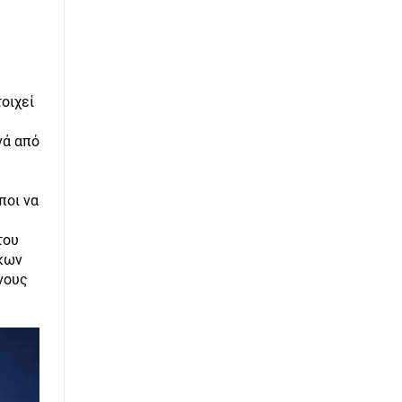
οιχεί
νά από
ποι να
του
ικων
νους