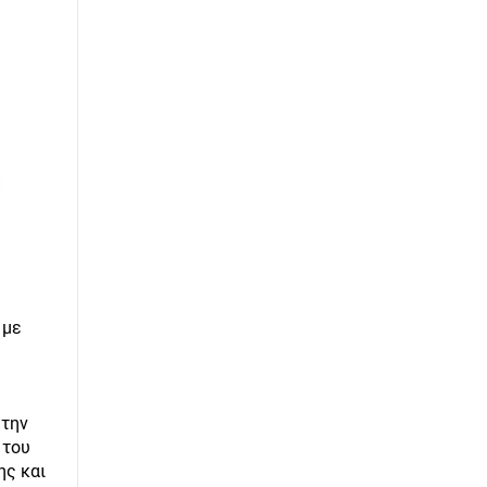
 με
 την
 του
ης και