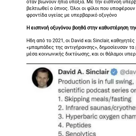
όταν βιώνουν ήπια υποξία. Με την εισπνοή υπερβ
βελτιωθεί ο ύπνος. Όλοι οι φίλοι που υποφέρου
φροντίδα υγείας με υπερβαρικό οξυγόνο
Η εισπνοή οξυγόνου βοηθά στην καθυστέρηση τη
Ήδη από το 2021, οι David και Sinclair, καθηγητ
«μπαμπάδες της αντιγήρανσης», δημοσίευσαν τα μ
μέσα κοινωνικής δικτύωσης, και οι θάλαμοι υπε