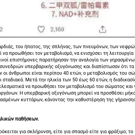
αρδιάς, του ήπατος, της σπλήνας, των πνευμόνων, των νεφρώ
να προωθήσει τον μεταβολισμό, να ενισχύσει τη λειτουργία
λινοί επιστήμονες παρατήρησαν την αναλογία των γηρασμένω
συνεδριών υπερβαρικής οξυγόνωσης και διαπίστωσαν ότι τα
ν οι άνθρωποι είναι περίπου 40 ετών, ο μεταβολισμός του σ
 σταδιακά. Μετά την ηλικία των 50 έως 60 ετών, η διαδικασί
ελεσματικά να προωθήσει τον μεταβολισμό του σώματος και 
οργάνων. Η υπερβαρική οξυγόνωση μπορεί να προσθέσει μήκ
ηρασμένων κυττάρων, κάνοντας την καθυστέρηση της γήρανση
αλικών παθήσεων.
ρόκειται για σκλήρυνση, είτε για σπασμό είτε για φράξιμο, το