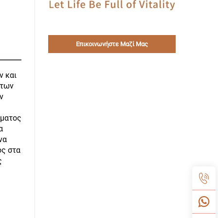
Επικοινωνήστε Μαζί Μας
ν και
 των
ν
ώματος
α
να
ος στα
ς