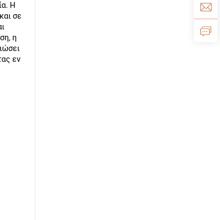
α. Η
και σε
αι
ση, η
τιώσει
τας εν