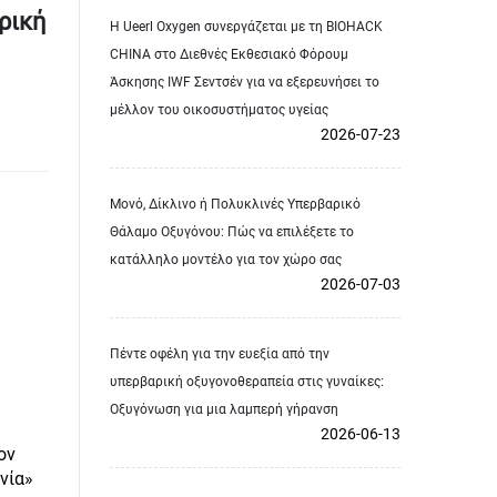
ρική
Η Ueerl Oxygen συνεργάζεται με τη BIOHACK
CHINA στο Διεθνές Εκθεσιακό Φόρουμ
Άσκησης IWF Σεντσέν για να εξερευνήσει το
μέλλον του οικοσυστήματος υγείας
2026-07-23
Μονό, Δίκλινο ή Πολυκλινές Υπερβαρικό
Θάλαμο Οξυγόνου: Πώς να επιλέξετε το
κατάλληλο μοντέλο για τον χώρο σας
2026-07-03
Πέντε οφέλη για την ευεξία από την
υπερβαρική οξυγονοθεραπεία στις γυναίκες:
Οξυγόνωση για μια λαμπερή γήρανση
2026-06-13
ον
νία»