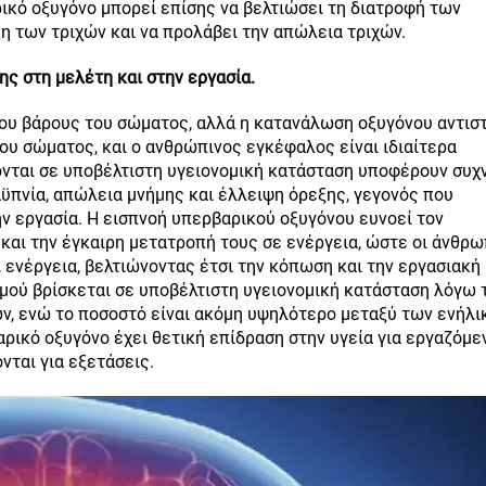
ρικό οξυγόνο μπορεί επίσης να βελτιώσει τη διατροφή των
η των τριχών και να προλάβει την απώλεια τριχών.
ς στη μελέτη και στην εργασία.
ου βάρους του σώματος, αλλά η κατανάλωση οξυγόνου αντιστ
υ σώματος, και ο ανθρώπινος εγκέφαλος είναι ιδιαίτερα
ονται σε υποβέλτιστη υγειονομική κατάσταση υποφέρουν συχ
ϋπνία, απώλεια μνήμης και έλλειψη όρεξης, γεγονός που
ην εργασία. Η εισπνοή υπερβαρικού οξυγόνου ευνοεί τον
αι την έγκαιρη μετατροπή τους σε ενέργεια, ώστε οι άνθρω
 ενέργεια, βελτιώνοντας έτσι την κόπωση και την εργασιακή
μού βρίσκεται σε υποβέλτιστη υγειονομική κατάσταση λόγω 
ν, ενώ το ποσοστό είναι ακόμη υψηλότερο μεταξύ των ενήλ
αρικό οξυγόνο έχει θετική επίδραση στην υγεία για εργαζόμε
νται για εξετάσεις.