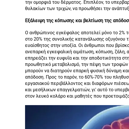
την ομορφιά του δέρματος. Επιπλέον, το υπερβα
θυλακίων των τριχών, να προωθήσει την ανάπτυξ
Εξάλειψη της κόπωσης και βελτίωση της απόδοση
Ο ανθρώπινος εγκέφαλος αποτελεί μόνο το 2% τ
στο 20% της συνολικής κατανάλωσης οξυγόνου το
ευαίσθητος στην υποξία. Οι άνθρωποι που βρίσκ
ανεπαρκή εγκεφαλική αιμάτωση, κόπωση, ζάλη, α
επηρεάζει την ευφυΐα και την αποδοτικότητα στ
προωθητικό μεταβολισμό, την πέψη των τροφών κ
μπορούν να διατηρούν επαρκή φυσική δύναμη και
απόδοση. Προς το παρόν, το 60%-70% του πληθυσ
εργασιακού περιβάλλοντος και διαφόρων πιέσεω
και μεσήλικων επαγγελματιών, γι' αυτό το υπερβ
στον λευκό κολάρο και μαθητές που προετοιμάζο