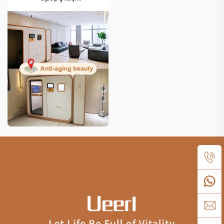
Επαναστέλλοντας την
Υγεία του Δέρματος με
Υπερβαρική
Οξυγονοθεραπεία