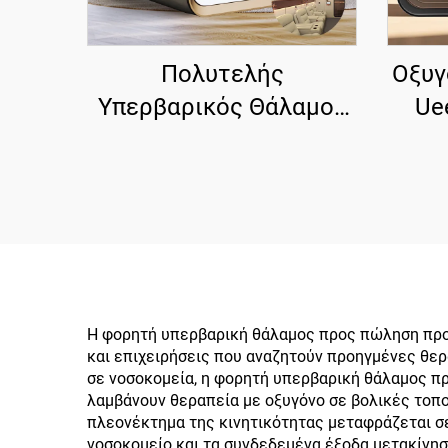
Πολυτελής
Οξυγ
Υπερβαρικός Θάλαμος
Ue
Ueerl V8 1.5 ATA,
Υψη
Εμπορικός
Υψηλ
Τετραθέσιος,
Π
Κορυφαίας Κατηγορίας
Η φορητή υπερβαρική θάλαμος προς πώληση προ
και επιχειρήσεις που αναζητούν προηγμένες θε
σε νοσοκομεία, η φορητή υπερβαρική θάλαμος π
λαμβάνουν θεραπεία με οξυγόνο σε βολικές τοπο
πλεονέκτημα της κινητικότητας μεταφράζεται σ
νοσοκομείο και τα συνδεδεμένα έξοδα μετακίνη