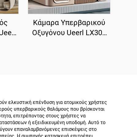
κός
Κάμαρα Υπερβαρικού
Ueerl
Οξυγόνου Ueerl LX300
te,
για Σπίτι 2,0 ATA,
 στο
Αποδοτική Παραγωγή
Οξυγόνου, Μονός
Χώρος
ύν ελκυστική επένδυση για ατομικούς χρήστες
θερούς υπερβαρικούς θαλάμους που βρίσκονται
τητα, επιτρέποντας στους χρήστες να
καταστάσεων ή εξειδικευμένη υποδομή. Αυτό το
εύγουν επαναλαμβανόμενες επισκέψεις στο
απείας. Η συμπαγής κατασκευή επιτρέπει