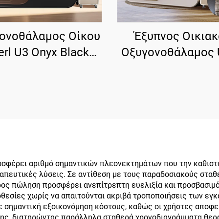
ονοθάλαμος Οίκου
Έξυπνος Οικια
erl U3 Onyx Black
Οξυγονοθάλαμος 
λής Καθαρότητας,
U6 Platinum Whi
ής Ποιότητας για
Φορητή Θεραπεία
ολιτική Χρήση
Σπίτι
σφέρει αριθμό σημαντικών πλεονεκτημάτων που την καθιστο
ραπευτικές λύσεις. Σε αντίθεση με τους παραδοσιακούς στα
ρος πώληση προσφέρει ανεπίτρεπτη ευελιξία και προσβασιμό
θεσίες χωρίς να απαιτούνται ακριβά τροποποιήσεις των εγ
ε σημαντική εξοικονόμηση κόστους, καθώς οι χρήστες αποφ
σης, διατηρώντας παράλληλα σταθερά χρονοδιαγράμματα θερ