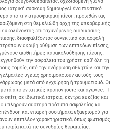
λογία οξυγονοθεραπείας, σχεδιασμένη για να
ος ιατρική συσκευή δημιουργεί ένα πιεστικό
τερα από την ατμοσφαιρική πίεση, προωθώντας
ασιζόμενη στη θεμελιώδη αρχή της υπερβαρικής
 διευκολύνοντας επιταχυνόμενες διαδικασίες
ίεσης, διασφαλίζοντας συνεκτικά και ασφαλή
πιτρέπουν ακριβή ρύθμιση των επιπέδων πίεσης,
ηγμένους αισθητήρες παρακολούθησης πίεσης,
γγυηθούν την ασφάλεια του χρήστη καθ’ όλη τη
ρους τομείς, από την ανάρρωση αθλητών και την
γελματίες υγείας χρησιμοποιούν αυτούς τους
νάρρωσης μετά από εγχείρηση ή τραυματισμό. Οι
μετά από εντατικές προπονήσεις και αγώνες. Η
πίτι, σε ιδιωτικά ιατρεία, κέντρα ευεξίας και
που πληρούν αυστηρά πρότυπα ασφαλείας και
επένδυση και επαρκή συστήματα εξαερισμού για
βάνουν επιπλέον χαρακτηριστικά, όπως φωτισμός
εμπειρία κατά τις συνεδρίες θεραπείας.