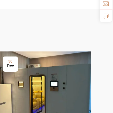
30
3
Dec
De