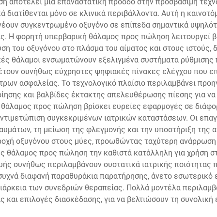
 αποτελεί μια επαναστατική πρόοδο στην προσβάσιμη τεχνο
 διατίθενται μόνο σε κλινικά περιβάλλοντα. Αυτή η καινοτόμ
νέουν συγκεντρωμένο οξυγόνο σε επίπεδα σημαντικά υψηλό
ς. Η φορητή υπερβαρική θάλαμος προς πώληση λειτουργεί β
υση του οξυγόνου στο πλάσμα του αίματος και στους ιστούς,
ές θάλαμοι ενσωματώνουν εξελιγμένα συστήματα ρύθμισης π
θέτουν συνήθως εύχρηστες ψηφιακές πίνακες ελέγχου που ε
έτρων ασφαλείας. Το τεχνολογικό πλαίσιο περιλαμβάνει προ
ησης και βαλβίδες έκτακτης απελευθέρωσης πίεσης για να ε
 θάλαμος προς πώληση βρίσκει ευρείες εφαρμογές σε διάφο
 αντιμετώπιση συγκεκριμένων ιατρικών καταστάσεων. Οι επαγ
αυμάτων, τη μείωση της φλεγμονής και την υποστήριξη της α
οχή οξυγόνου στους μύες, προωθώντας ταχύτερη ανάρρωση 
θάλαμος προς πώληση την καθιστά κατάλληλη για χρήση στο σ
ευής συνήθως περιλαμβάνουν συστατικά ιατρικής ποιότητας 
ν συχνά διαφανή παραθυράκια παρατήρησης, άνετο εσωτερικό 
 διάρκεια των συνεδριών θεραπείας. Πολλά μοντέλα περιλαμ
 και επιλογές διασκέδασης, για να βελτιώσουν τη συνολική 