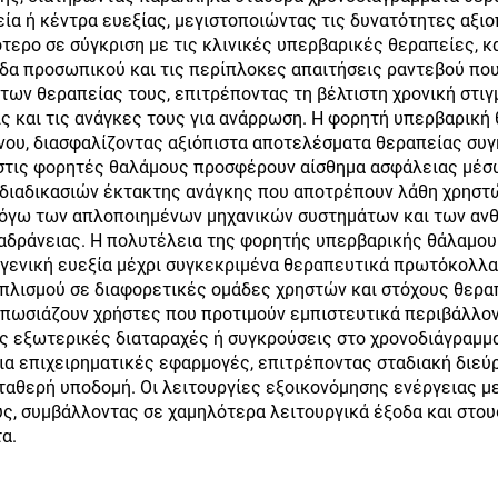
εία ή κέντρα ευεξίας, μεγιστοποιώντας τις δυνατότητες αξι
τερο σε σύγκριση με τις κλινικές υπερβαρικές θεραπείες,
δα προσωπικού και τις περίπλοκες απαιτήσεις ραντεβού που 
ων θεραπείας τους, επιτρέποντας τη βέλτιστη χρονική στιγ
ις και τις ανάγκες τους για ανάρρωση. Η φορητή υπερβαρικ
υ, διασφαλίζοντας αξιόπιστα αποτελέσματα θεραπείας συγκρ
στις φορητές θαλάμους προσφέρουν αίσθημα ασφάλειας μέ
 διαδικασιών έκτακτης ανάγκης που αποτρέπουν λάθη χρηστώ
λόγω των απλοποιημένων μηχανικών συστημάτων και των ανθ
 αδράνειας. Η πολυτέλεια της φορητής υπερβαρικής θάλαμο
 γενική ευεξία μέχρι συγκεκριμένα θεραπευτικά πρωτόκολλα 
οπλισμού σε διαφορετικές ομάδες χρηστών και στόχους θεραπ
υπωσιάζουν χρήστες που προτιμούν εμπιστευτικά περιβάλλον
ς εξωτερικές διαταραχές ή συγκρούσεις στο χρονοδιάγραμ
α επιχειρηματικές εφαρμογές, επιτρέποντας σταδιακή διε
ταθερή υποδομή. Οι λειτουργίες εξοικονόμησης ενέργειας 
ς, συμβάλλοντας σε χαμηλότερα λειτουργικά έξοδα και στου
α.