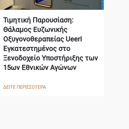
Δο
Τιμητική Παρουσίαση:
«S
Θάλαμος Ευζωνικής
Σύμ
Οξυγονοθεραπείας UeerI
Αν
Εγκατεστημένος στο
& Α
Ξενοδοχείο Υποστήριξης των
15ων Εθνικών Αγώνων
ΔΕΙΤ
ΔΕΙΤΕ ΠΕΡΙΣΣΟΤΕΡΑ