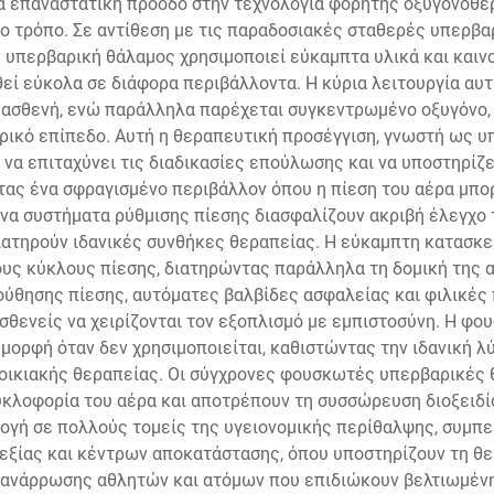
 επαναστατική πρόοδο στην τεχνολογία φορητής οξυγονοθερα
μο τρόπο. Σε αντίθεση με τις παραδοσιακές σταθερές υπερβαρ
υπερβαρική θάλαμος χρησιμοποιεί εύκαμπτα υλικά και καινο
εί εύκολα σε διάφορα περιβάλλοντα. Η κύρια λειτουργία αυ
 ασθενή, ενώ παράλληλα παρέχεται συγκεντρωμένο οξυγόνο,
ικό επίπεδο. Αυτή η θεραπευτική προσέγγιση, γνωστή ως υ
ς να επιταχύνει τις διαδικασίες επούλωσης και να υποστηρίζ
ας ένα σφραγισμένο περιβάλλον όπου η πίεση του αέρα μπορ
να συστήματα ρύθμισης πίεσης διασφαλίζουν ακριβή έλεγχο 
ατηρούν ιδανικές συνθήκες θεραπείας. Η εύκαμπτη κατασκε
ς κύκλους πίεσης, διατηρώντας παράλληλα τη δομική της α
θησης πίεσης, αυτόματες βαλβίδες ασφαλείας και φιλικές π
σθενείς να χειρίζονται τον εξοπλισμό με εμπιστοσύνη. Η φ
ορφή όταν δεν χρησιμοποιείται, καθιστώντας την ιδανική λύ
 οικιακής θεραπείας. Οι σύγχρονες φουσκωτές υπερβαρικές
κλοφορία του αέρα και αποτρέπουν τη συσσώρευση διοξειδί
μογή σε πολλούς τομείς της υγειονομικής περίθαλψης, συμ
υεξίας και κέντρων αποκατάστασης, όπου υποστηρίζουν τη θ
ς ανάρρωσης αθλητών και ατόμων που επιδιώκουν βελτιωμέν