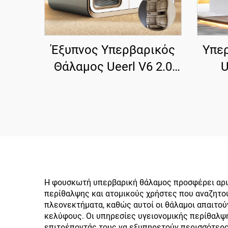
Έξυπνος Υπερβαρικός
Υπε
Θάλαμος Ueerl V6 2.0
U
ATA με Καθίσματα
Με
Πρώτης Τάξης για
Καθίσ
Βελτίωση του Ύπνου
Αν
Η φουσκωτή υπερβαρική θάλαμος προσφέρει αρι
περίθαλψης και ατομικούς χρήστες που αναζητού
πλεονεκτήματα, καθώς αυτοί οι θάλαμοι απαιτο
κελύφους. Οι υπηρεσίες υγειονομικής περίθαλψ
επιτρέποντάς τους να εξυπηρετούν περισσότερο