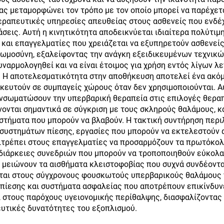
ς μεταμορφώνει τον τρόπο με τον οποίο μπορεί να παρέχετ
εραπευτικές υπηρεσίες απευθείας στους ασθενείς που ενδέχ
σεις. Αυτή η κινητικότητα αποδεικνύεται ιδιαίτερα πολύτιμ
ς και επαγγελματίες που χρειάζεται να εξυπηρετούν ασθενεί
νωμοσύνη, εξαλείφοντας την ανάγκη εξειδικευμένων τεχνικώ
αρμολογηθεί και να είναι έτοιμος για χρήση εντός λίγων λε
 Η αποτελεσματικότητα στην αποθήκευση αποτελεί ένα ακόμ
κευτούν σε συμπαγείς χώρους όταν δεν χρησιμοποιούνται. Α
 ενσωματώσουν την υπερβαρική θεραπεία στις επιλογές θερα
ώνονται σημαντικά σε σύγκριση με τους σκληρούς θαλάμους,
στήματα που μπορούν να βλαβούν. Η τακτική συντήρηση περι
συστημάτων πίεσης, εργασίες που μπορούν να εκτελεστούν 
επιτρέπει στους επαγγελματίες να προσαρμόζουν τα πρωτόκο
 διάρκειες συνεδριών που μπορούν να τροποποιηθούν εύκολα
μειώνουν τα αισθήματα κλειστοφοβίας που συχνά συνδέοντα
ται στους σύγχρονους φουσκωτούς υπερβαρικούς θαλάμους 
ίεσης και συστήματα ασφαλείας που αποτρέπουν επικίνδυνε
 στους παρόχους υγειονομικής περίθαλψης, διασφαλίζοντας
ευτικές δυνατότητες του εξοπλισμού.