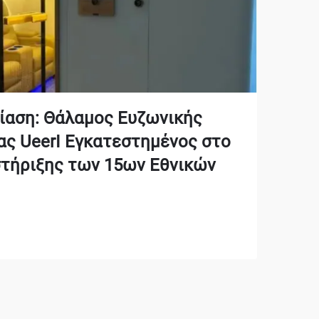
ίαση: Θάλαμος Ευζωνικής
ς UeerI Εγκατεστημένος στο
στήριξης των 15ων Εθνικών