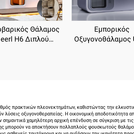
ρβαρικός Θάλαμος
Εμπορικός
eerl H6 Διπλού
Οξυγονοθάλαμος 
γάλου Χώρου με
U3 Titanium Gray 2
ματα Reclining για
για Κέντρα
άνηψη Αθλητών
Αποκατάστασ
θμός πρακτικών πλεονεκτημάτων, καθιστώντας την ελκυστικ
ν λύσεις οξυγονοθεραπείας. Η οικονομική αποδοτικότητα απ
ύν σημαντικά χαμηλότερη αρχική επένδυση σε σύγκριση με τ
ης μπορούν να αποκτήσουν πολλαπλούς φουσκωτούς θαλάμου
υς ασθενείς ταυτόχρονα και να αυξήσουν την ικανότητα παρ