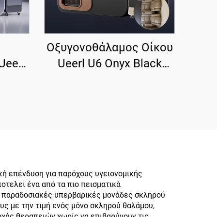
Οξυγονοθάλαμος Οίκου
Ueerl
Ueerl U6 Onyx Black
.0 ATA
Υψηλής Καθαρότητας,
Υψηλής Ποιότητας για
ης
Πολιτική Χρήση
ή επένδυση για παρόχους υγειονομικής
οτελεί ένα από τα πιο πεισματικά
ις παραδοσιακές υπερβαρικές μονάδες σκληρού
ς με την τιμή ενός μόνο σκληρού θαλάμου,
οχής θεραπειών χωρίς να επιβαρύνουν τις