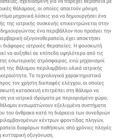
πείας, σχεδιασμένη για να παρέχει θεραπεία με
ικές θάλαμους, οι οποίες απαιτούν μόνιμη
τόμα μηχανικά λύσεις για να δημιουργήσει ένα
τής της ιατρικής συσκευής επικεντρώνεται στην
 δημιουργώντας ένα περιβάλλον που προάγει την
περβαρική οξυγονοθεραπεία, έχει αποκτήσει
ει διάφορες ιατρικές θεραπείες. Η φουσκωτή
εί να αυξηθεί σε επίπεδα υψηλότερα από τις
της εσωτερικής ατμόσφαιρας, ενώ μηχανισμοί
υή της θάλαμου περιλαμβάνει υλικά ιατρικής
κεραιότητα. Τα τεχνολογικά χαρακτηριστικά
ρος τον χρήστη διεπαφές ελέγχου, οι οποίες
ουσκωτή κατασκευή επιτρέπει στη θάλαμο να
ση για ιατρικά ιδρύματα με περιορισμένο χώρο,
 θάλαμοι ενσωματώνουν εξελιγμένα συστήματα
ου του άνθρακα κατά τη διάρκεια των συνεδριών
περιλαμβανομένων κέντρων φροντίδας πληγών,
εραπεία διαφόρων παθήσεων, από χρόνιες πληγές
η κυτταρική οξυγόνωση.