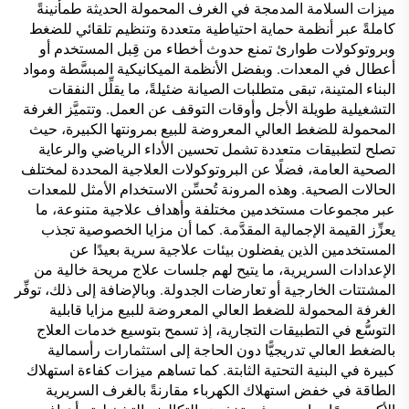
ميزات السلامة المدمجة في الغرف المحمولة الحديثة طمأنينةً
كاملةً عبر أنظمة حماية احتياطية متعددة وتنظيم تلقائي للضغط
وبروتوكولات طوارئ تمنع حدوث أخطاء من قِبل المستخدم أو
أعطال في المعدات. وبفضل الأنظمة الميكانيكية المبسَّطة ومواد
البناء المتينة، تبقى متطلبات الصيانة ضئيلةً، ما يقلِّل النفقات
التشغيلية طويلة الأجل وأوقات التوقف عن العمل. وتتميَّز الغرفة
المحمولة للضغط العالي المعروضة للبيع بمرونتها الكبيرة، حيث
تصلح لتطبيقات متعددة تشمل تحسين الأداء الرياضي والرعاية
الصحية العامة، فضلًا عن البروتوكولات العلاجية المحددة لمختلف
الحالات الصحية. وهذه المرونة تُحسِّن الاستخدام الأمثل للمعدات
عبر مجموعات مستخدمين مختلفة وأهداف علاجية متنوعة، ما
يعزِّز القيمة الإجمالية المقدَّمة. كما أن مزايا الخصوصية تجذب
المستخدمين الذين يفضلون بيئات علاجية سرية بعيدًا عن
الإعدادات السريرية، ما يتيح لهم جلسات علاج مريحة خالية من
المشتتات الخارجية أو تعارضات الجدولة. وبالإضافة إلى ذلك، توفِّر
الغرفة المحمولة للضغط العالي المعروضة للبيع مزايا قابلية
التوسُّع في التطبيقات التجارية، إذ تسمح بتوسيع خدمات العلاج
بالضغط العالي تدريجيًّا دون الحاجة إلى استثمارات رأسمالية
كبيرة في البنية التحتية الثابتة. كما تساهم ميزات كفاءة استهلاك
الطاقة في خفض استهلاك الكهرباء مقارنةً بالغرف السريرية