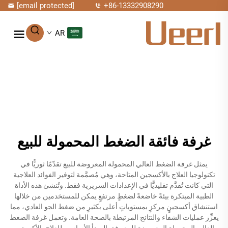
[email protected]
+86-13332908290
AR
غرفة فائقة الضغط المحمولة للبيع
يمثل غرفة الضغط العالي المحمولة المعروضة للبيع تقدّمًا ثوريًّا في
تكنولوجيا العلاج بالأكسجين المتاحة، وهي مُصمَّمة لتوفير الفوائد العلاجية
التي كانت تُقدَّم تقليديًّا في الإعدادات السريرية فقط. وتُنشئ هذه الأداة
الطبية المبتكرة بيئةً خاضعةً لضغطٍ مرتفعٍ يمكن للمستخدمين من خلالها
استنشاق أكسجينٍ مركزٍ بمستوياتٍ أعلى بكثيرٍ من ضغط الجو العادي، مما
يعزِّز عمليات الشفاء والنتائج المرتبطة بالصحة العامة. وتعمل غرفة الضغط
العالي المحمولة المعروضة للبيع وفق المبدأ الأساسي للعلاج بالأكسجين