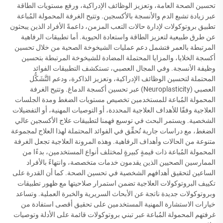
تحسين الصحة العامة، وتعزيز الوظائف الإدراكية، ورفع مستويات الطاقة
عبر زيادة تشبع الدم والأنسجة بالأكسجين. وتتيح الغرفة المحمولة المُباعة
تطبيق بروتوكولات لإدارة حالات التعب المزمن، داعمةً الأفراد الذين يبحثون
عن طرق طبيعية لتعزيز الطاقة واستعادة الحيوية. أما تطبيقات الرفاهية
المرتبطة بالعمر فتشمل دعم عمليات الشيخوخة الصحية من خلال تحسين
أكسجة الخلايا، والمزايا المحتملة المضادة للشيخوخة المرتبطة بتحسين
وظيفة الأنسجة. وفي المجال العصبي، تستكشف التطبيقات الفوائد
المحتملة لتحسين الوظائف الإدراكية، وتعزيز الذاكرة، ودعم التَّشَكُّل
العصبي (Neuroplasticity) عبر تحسين أكسجة الدماغ. وتتيح الغرفة
المحمولة المُباعة للمستخدمين تخصيص مستويات الضغط ومدة الجلسات
العلاجية وفقًا للأهداف العلاجية المحددة، أو التوصيات المهنية، أو التفضيلات
الشخصية. ويستمر البحث في توسيع فهمنا لتطبيقات علاج الأكسجين عالي
الضغط، مع دراسات جارية تُحقِّق في الفوائد المحتملة لهذا العلاج لمجموعة
متنوعة من الحالات وأهداف الرفاهية. وهذه المرونة العلاجية تجعل الغرفة
المحمولة المُباعة ذات قيمةٍ كبيرةٍ لمختلف أنواع المستخدمين، بدءًا من
الممارسين الصحيين الذين يقدمون خدمات متخصصة، وانتهاءً بالأفراد
الساعين لتحقيق أهدافهم الشخصية في تحسين الصحة. كما أن القدرة على
تكييف البروتوكولات العلاجية تضمن استمرار صلاحيتها مع ظهور تطبيقات
وبروتوكولات جديدة ناتجة عن الأبحاث السريرية والخبرة العملية. وتساعد
خيارات الاستشارة المهنية المستخدمين على تحقيق أقصى استفادة من
غرفتهم المحمولة المُباعة عبر تبني بروتوكولات قائمة على الأدلة وتوصيات