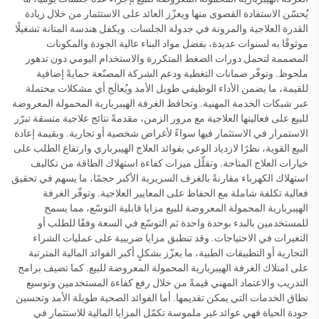
يُحسّن الاستفادة القصوى منها ويعزّز العائد على الاستثمار من خلال زيادة
القدرة العلاجية والمرونة في جدولة الجلسات. ويكفل هندسة المتانة تشغيلًا
موثوقًا به لسنوات عديدة، بفضل مواد البناء عالية الجودة والمكونات
المصممة لتحمل دورات الضغط المتكررة والاستخدام اليومي دون تدهور
ملحوظ. وتوفّر ضمانات التغطية ودعم الشركة المصنّعة حمايةً إضافية
للقيمة، ما يضمن الأداء الوظيفي طويل الأمد ويُعالَج أي مشكلات محتملة
عبر شبكات الخدمة المهنية. وتحافظ الغرفة الهيبربارية المحمولة المعروضة
للبيع على فعاليتها العلاجية مع مرور الزمن، مقدمةً نتائج علاجية متسقة تبرّر
الاستمرار في الاستثمار فيها سواءً لأغراض شخصية أو تجارية. وبقيمة إعادة
البيع القوية، نظرًا لازدياد الوعي بفوائد العلاج الهيبرباري وارتفاع الطلب على
خيارات العلاج المتاحة. وتقلّل ميزات كفاءة استهلاك الطاقة من تكاليف
استهلاك الكهرباء مقارنةً بالغرف السريرية الأكبر حجمًا، ما يسهم في تحقيق
فعالية تكلفة شاملة مع الحفاظ على المعايير العلاجية. وتوفّر الغرفة
الهيبربارية المحمولة المعروضة للبيع مزايا قابلية التوسّع، مما يسمح
للمستخدمين بالبدء بوحدة واحدة ثم التوسّع في السعة وفقًا للطلب أو
التغيرات في الاحتياجات. وقد تنطبق مزايا ضريبية على عمليات الشراء
التجارية أو التطبيقات الطبية، ما يعزّز بشكلٍ أكبر الفوائد المالية المترتبة
على امتلاك الغرفة الهيبربارية المحمولة المعروضة للبيع. كما تضيف برامج
التدريب والاعتماد المهني قيمةً من خلال رفع كفاءة المستخدمين وتوسيع
نطاق الخدمات التي يمكن تقديمها. أما الفوائد الصحية طويلة الأمد وتحسين
جودة الحياة فهي عوائد غير ملموسة تكمّل المزايا المالية للاستثمار في