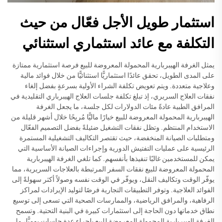
استثمار طويل الأجل فعّال من حيث
التكلفة مع عائد استثماري استثنائي
يمثل الغرفة الهيبربارية المحمولة المعروضة للبيع فرصة استثمارية ممتازة
على المدى الطويل، تحقق عائدًا استثماريًّا استثنائيًّا من خلال فوائد مالية
وعلاجية متعددة. ويتم تعويض تكلفة الشراء الأولية بسرعةٍ بفضل إلغاء
نفقات العلاج السريري، إذ تبلغ تكلفة جلسات العلاج الهيبرباري التقليدية في
المرافق الطبية عادةً مئات الدولارات لكل جلسة، ما يجعل الغرفة
الهيبربارية المحمولة المعروضة للبيع خيارًا ماليًّا مُربِحًا خلال أشهر قليلة من
الاستخدام المنتظم. وتظل نفقات التشغيل ضئيلةً بفضل التصميم الفعّال
ومتطلبات الصيانة المنخفضة، حيث تقتصر التكاليف التشغيلية المستمرة
الرئيسية على عمليات التفتيش الدورية وإجراءات الصيانة الأساسية التي
يمكن للمستخدمين غالبًا تنفيذها بأنفسهم. كما تلغي الغرفة الهيبربارية
المحمولة المعروضة للبيع نفقات السفر المرتبطة بالعلاجات السريرية، مما
يوفّر الوقت وتكاليف النقل، ويوفّر في الوقت نفسه وصولاً أكثر سهولةً إلى
الفوائد العلاجية. وتوفر التطبيقات التجارية فرصًا لتوليد الإيرادات لمراكز
الرفاهية، والمرافق الرياضية، والممارسات الصحية التي تسعى إلى توسيع
نطاق خدماتها دون الحاجة إلى استثمارات كبيرة في البنية التحتية. وتسمح
الغرفة الهيبربارية المحمولة المعروضة للبيع بإجراء عدة جلسات يوميًّا، ما