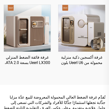
الأول
المدني عالي الجودة
غرفة أكسجين ذكية منزلية
غرفة فائقة الضغط المنزلي
محمولة من Ueerl U6 بلون
Ueerl LX300 بسعة 2.0 ATA،
البلاتينيوم الأبيض للعلاج
وحدة إنتاج أكسجين فعالة من
المنزلي
نوع واحد
تُقدِّم غرفة الضغط العالي المحمولة المعروضة للبيع عدَّة مزايا
جذَّابة تجعلها استثمارًا جذَّابًا للأفراد والشركات التي تسعى إلى
حلول علاجية متقدمة. وعلى عكس الغرف التقليدية الثابتة للضغط