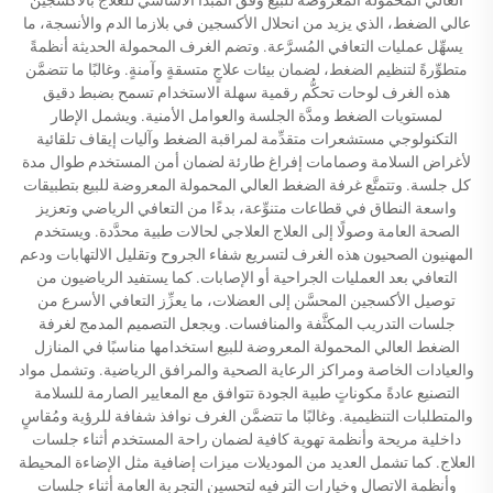
عالي الضغط، الذي يزيد من انحلال الأكسجين في بلازما الدم والأنسجة، ما
يسهِّل عمليات التعافي المُسرَّعة. وتضم الغرف المحمولة الحديثة أنظمةً
متطوِّرةً لتنظيم الضغط، لضمان بيئات علاجٍ متسقةٍ وآمنةٍ. وغالبًا ما تتضمَّن
هذه الغرف لوحات تحكُّم رقمية سهلة الاستخدام تسمح بضبط دقيق
لمستويات الضغط ومدَّة الجلسة والعوامل الأمنية. ويشمل الإطار
التكنولوجي مستشعرات متقدِّمة لمراقبة الضغط وآليات إيقاف تلقائية
لأغراض السلامة وصمامات إفراغ طارئة لضمان أمن المستخدم طوال مدة
كل جلسة. وتتمتَّع غرفة الضغط العالي المحمولة المعروضة للبيع بتطبيقات
واسعة النطاق في قطاعات متنوِّعة، بدءًا من التعافي الرياضي وتعزيز
الصحة العامة وصولًا إلى العلاج العلاجي لحالات طبية محدَّدة. ويستخدم
المهنيون الصحيون هذه الغرف لتسريع شفاء الجروح وتقليل الالتهابات ودعم
التعافي بعد العمليات الجراحية أو الإصابات. كما يستفيد الرياضيون من
توصيل الأكسجين المحسَّن إلى العضلات، ما يعزِّز التعافي الأسرع من
جلسات التدريب المكثَّفة والمنافسات. ويجعل التصميم المدمج لغرفة
الضغط العالي المحمولة المعروضة للبيع استخدامها مناسبًا في المنازل
والعيادات الخاصة ومراكز الرعاية الصحية والمرافق الرياضية. وتشمل مواد
التصنيع عادةً مكوناتٍ طبية الجودة تتوافق مع المعايير الصارمة للسلامة
والمتطلبات التنظيمية. وغالبًا ما تتضمَّن الغرف نوافذ شفافة للرؤية ومُقاسٍ
داخلية مريحة وأنظمة تهوية كافية لضمان راحة المستخدم أثناء جلسات
العلاج. كما تشمل العديد من الموديلات ميزات إضافية مثل الإضاءة المحيطة
وأنظمة الاتصال وخيارات الترفيه لتحسين التجربة العامة أثناء جلسات