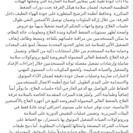
بناء ذات جودة طبية تفي بمعايير السلامة الصارمة التي وضعتها الهيئات
التنظيمية الصحية، لضمان سلامة هيكل الغرفة تحت دورات الضغط
المتكررة. وتحافظ أنظمة الترشيح المتطورة على جودة الهواء النظيف داخل
الغرفة، من خلال إزالة الملوثات وضمان توصيل الأكسجين النقي طوال
جلسات العلاج. وتتيح واجهات التحكم الرقمية تشغيلاً بديهياً مع عروض
واضحة تُظهر مستويات الضغط الحالية ومدة العلاج ومعلومات حالة النظام،
ما يمكن المستخدمين من مراقبة جلساتهم بكفاءة. وتنشط وظائف إيقاف
التشغيل الآلي للسلامة عند تجاوز الحدود المحددة مسبقاً، لمنع تلف المعدات
وحماية سلامة المستخدم من خلال استجابات ذكية من النظام. وتشمل
غرفة العلاج بالضغط العالي المحمولة المعروضة للبيع بروتوكولات سلامة
شاملة وإرشادات تشغيل مفصلة توجّه المستخدمين خلال إجراءات الإعداد
والتشغيل والصيانة السليمة. وتُخضع المكونات ذات المستوى المهني
لاختبارات صارمة وعمليات ضمان جودة دقيقة لضمان الأداء الموثوق
والاستدامة على المدى الطويل. كما تتيح أنظمة الاتصال للمستخدمين
الحفاظ على التواصل مع الدعم الخارجي أثناء جلسات العلاج، ما يوفّر أمناً
إضافياً وطمأنينة أكبر. وتُميّز هذه الميزات المتقدمة الخاصة بالسلامة غرفة
العلاج بالضغط العالي المحمولة المعروضة للبيع عن أجهزة العلاج بالأكسجين
الأساسية، حيث توفر حماية على مستوى احترافي تُوجد عادةً فقط في
البيئات السريرية. وتضمن عمليات التفتيش الدورية على السلامة
وبروتوكولات الصيانة التشغيل الموثوق بها باستمرار، مع الحفاظ على
ضمانات الشركة المصنعة وامتثالها للشهادات المطلوبة. أما دمج طبقات
السلامة المتعددة فيشكّل نظام حماية شاملاً يتناول المخاطر المحتملة، ما