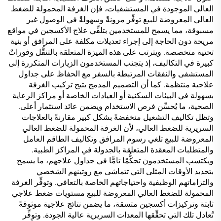
العالي الموجودة في المستشفيات، فإن الغرفة المحمولة للضغط
العالي المعروضة للبيع توفِّر مرونةً وسهولةً في الوصول غير
مسبوقة، مما يسمح للمستخدمين بتلقِّي علاج الأكسجين في مواقع
مريحة دون الحاجة إلى إجراء تعديلات مكلفة على المرافق أو بنية
تحتية متخصصة. ويترتب على هذه الميزة المتعلقة بالتنقُّل وفوراتٌ
كبيرة في التكاليف، إذ يتجنب المستخدمون الزيارات المتكررة إلى
المستشفى والنفقات المرتبطة بالسفر مع الحفاظ على جداول
علاجية منتظمة. كما أن التصميم المدمج يتيح تركيب الغرفة
بسهولة في البيئات السكنية أو العيادات الخاصة أو مراكز الرعاية
الصحية، ما يُحسِّن فرص الاستخدام ويضمن عائد استثمار أعلى.
وتظل تكاليف التشغيل منخفضةً بشكل كبير مقارنةً بالعلاجات
السريرية للضغط العالي، لأن الغرفة المحمولة للضغط العالي
المعروضة للبيع تلغي رسوم المرافق وتكاليف الطاقم العامل
والمتطلبات المعقدة المتعلقة بالجدولة في المراكز الطبية.
ويكتسب المستخدمون تحكُّمًا تامًّا في جداول علاجهم، ما يسمح
بتحديد الأوقات المثلى التي تتماشى مع روتينهم الشخصي
والتزاماتهم الوظيفية واحتياجاتهم الخاصة بالتعافي. وتوفِّر الغرفة
المحمولة للضغط العالي المعروضة للبيع مستويات ضغط علاجي
ثابتة وتركيزات أكسجين متسقة، ما يضمن نتائج علاجية موثوقةً
تُعادل تلك التي تحقِّقها المعدات السريرية عالية الجودة. وتوفِّر