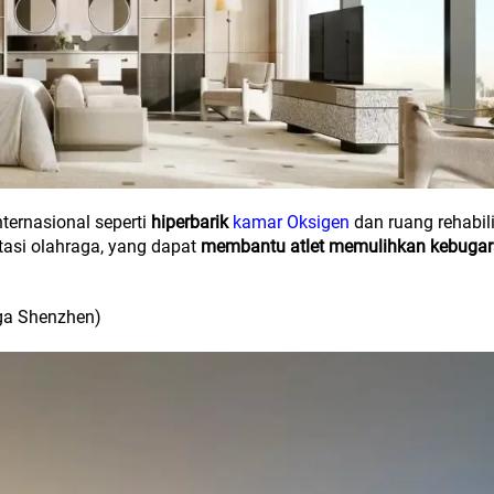
nternasional seperti
hiperbarik
kamar Oksigen
dan ruang rehabili
tasi olahraga, yang dapat
membantu atlet memulihkan kebuga
aga Shenzhen)