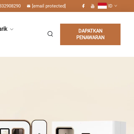
332908290
[email protected]
ID
rik
DAPATKAN
PENAWARAN