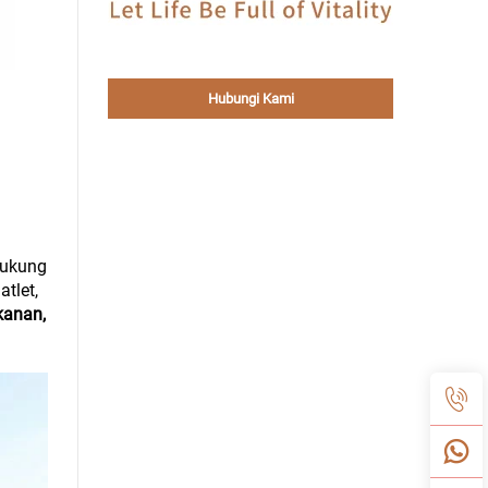
Hubungi Kami
dukung
tlet,
kanan,