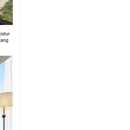
ostur
jang