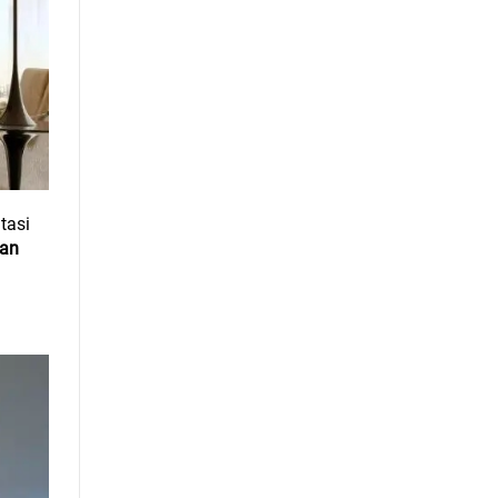
tasi
ran