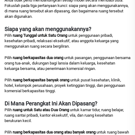
Anda tidak perlu membandingkan setiap model secara membabi buta.
Fokuslah pada tiga pertanyaan kunci: siapa yang akan menggunakannya,
di mana ruang tersebut akan dipasang, dan bagaimana ruang tersebut
akan digunakan.
Siapa yang akan menggunakannya?
Pilih
ruang Tunggal untuk Satu Orang
untuk penggunaan pribadi,
kesehatan pribadi, relaksasi eksekutif, atau anggota keluarga yang
menggunakan ruang secara bergiliran.
Pilih
ruang berkapasitas dua orang
untuk pasangan, penggunaan bersama
orang tua-anak, dukungan bagi lansia dalam keluarga, kesehatan
keluarga bersama, atau penerimaan komersial ringan.
Pilih
ruang berkapasitas banyak orang
untuk pusat kesehatan, klinik,
hotel, kelompok perusahaan, proyek ketinggian tinggi, dan penggunaan
komersial berkapasitas tinggi.
Di Mana Perangkat Ini Akan Dipasang?
Pilih
ruang untuk Satu atau Dua Orang
untuk kamar tidur, ruang belajar,
ruang santai pribadi, kantor eksekutif, vila, dan ruang kesehatan
berukuran kecil.
Pilih
ruang berkapasitas dua orang atau banyak orang
untuk ruang bawah