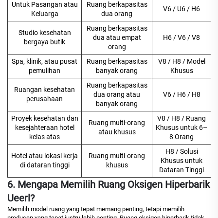
Untuk Pasangan atau
Ruang berkapasitas
V6 / U6 / H6
Keluarga
dua orang
Ruang berkapasitas
Studio kesehatan
dua atau empat
H6 / V6 / V8
bergaya butik
orang
Spa, klinik, atau pusat
Ruang berkapasitas
V8 / H8 / Model
pemulihan
banyak orang
Khusus
Ruang berkapasitas
Ruangan kesehatan
dua orang atau
V6 / H6 / H8
perusahaan
banyak orang
Proyek kesehatan dan
V8 / H8 / Ruang
Ruang multi-orang
kesejahteraan hotel
Khusus untuk 6–
atau khusus
kelas atas
8 Orang
H8 / Solusi
Hotel atau lokasi kerja
Ruang multi-orang
Khusus untuk
di dataran tinggi
khusus
Dataran Tinggi
6. Mengapa Memilih Ruang Oksigen Hiperbarik
Ueerl?
Memilih model ruang yang tepat memang penting, tetapi memilih
produsen yang tepat justru lebih penting. Ruang oksigen hiperbarik tidak