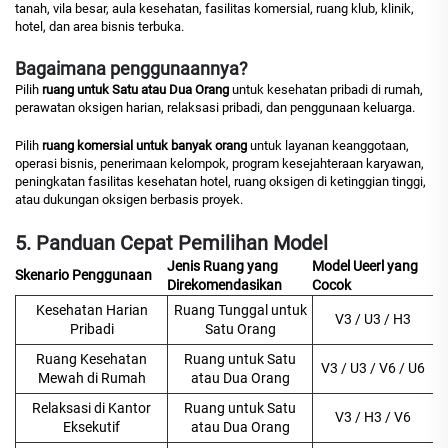
tanah, vila besar, aula kesehatan, fasilitas komersial, ruang klub, klinik,
hotel, dan area bisnis terbuka.
Bagaimana penggunaannya?
Pilih
ruang untuk Satu atau Dua Orang
untuk kesehatan pribadi di rumah,
perawatan oksigen harian, relaksasi pribadi, dan penggunaan keluarga.
Pilih
ruang komersial untuk banyak orang
untuk layanan keanggotaan,
operasi bisnis, penerimaan kelompok, program kesejahteraan karyawan,
peningkatan fasilitas kesehatan hotel, ruang oksigen di ketinggian tinggi,
atau dukungan oksigen berbasis proyek.
5. Panduan Cepat Pemilihan Model
Jenis Ruang yang
Model Ueerl yang
Skenario Penggunaan
Direkomendasikan
Cocok
Kesehatan Harian
Ruang Tunggal untuk
V3 / U3 / H3
Pribadi
Satu Orang
Ruang Kesehatan
Ruang untuk Satu
V3 / U3 / V6 / U6
Mewah di Rumah
atau Dua Orang
Relaksasi di Kantor
Ruang untuk Satu
V3 / H3 / V6
Eksekutif
atau Dua Orang