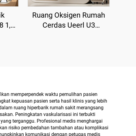
ik
Ruang Oksigen Rumah
8 1,5
Cerdas Ueerl U3
untuk
Platinum White Terapi
an
Portabel untuk Rumah
nifikan memperpendek waktu pemulihan pasien
kat kepuasan pasien serta hasil klinis yang lebih
 dalam ruang hiperbarik rumah sakit merangsang
kan. Peningkatan vaskularisasi ini terbukti
i yang terganggu. Profesional medis menghargai
bulkan risiko pembedahan tambahan atau komplikasi
emungkinkan komunikasi dengan petugas medis