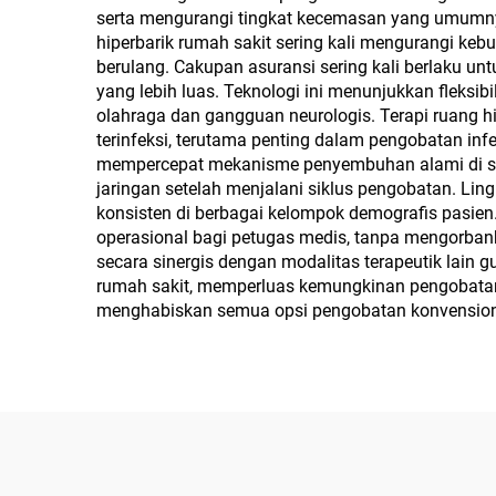
serta mengurangi tingkat kecemasan yang umumnya 
hiperbarik rumah sakit sering kali mengurangi keb
berulang. Cakupan asuransi sering kali berlaku unt
yang lebih luas. Teknologi ini menunjukkan fleksibi
olahraga dan gangguan neurologis. Terapi ruang hi
terinfeksi, terutama penting dalam pengobatan inf
mempercepat mekanisme penyembuhan alami di selu
jaringan setelah menjalani siklus pengobatan. Li
konsisten di berbagai kelompok demografis pasi
operasional bagi petugas medis, tanpa mengorbank
secara sinergis dengan modalitas terapeutik lain g
rumah sakit, memperluas kemungkinan pengobatan b
menghabiskan semua opsi pengobatan konvensional