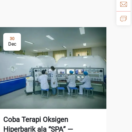
30
3
Dec
De
Kam
Coba Terapi Oksigen
Pe
Hiperbarik ala “SPA” —