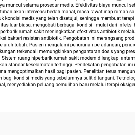
muncul selama prosedur medis. Efektivitas biaya muncul seba
utuhan akan intervensi bedah mahal, masa rawat inap rumah sak
uk kondisi medis yang telah disetujui, sehingga membuat terapi
litas luar biasa, mengobati berbagai kondisi—mulai dari infeksi
perbarik rumah sakit meningkatkan efektivitas antibiotik melal
eksi bakteri resisten antibiotik. Pengobatan ini merangsang pr
ruh tubuh. Pasien mengalami penurunan peradangan, penurunan
ngkungan terkendali memungkinkan pengantaran dosis yang presi
en. Sistem ruang hiperbarik rumah sakit modern dilengkapi a
an standar keselamatan tertinggi. Pendekatan pengobatan ini m
una mengoptimalkan hasil bagi pasien. Penelitian terus mengung
agi kondisi medis yang sebelumnya sulit ditangani. Teknolog
, menyediakan peluang pemulihan baru melalui terapi oksige