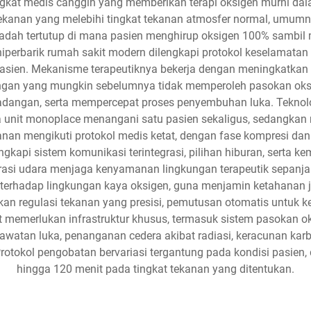
gkat medis canggih yang memberikan terapi oksigen murni dala
anan yang melebihi tingkat tekanan atmosfer normal, umumnya
wadah tertutup di mana pasien menghirup oksigen 100% sambil
perbarik rumah sakit modern dilengkapi protokol keselamatan 
asien. Mekanisme terapeutiknya bekerja dengan meningkatkan s
ingan yang mungkin sebelumnya tidak memperoleh pasokan oks
radangan, serta mempercepat proses penyembuhan luka. Teknol
ana unit monoplace menangani satu pasien sekaligus, sedangk
anan mengikuti protokol medis ketat, dengan fase kompresi d
engkapi sistem komunikasi terintegrasi, pilihan hiburan, ser
trasi udara menjaga kenyamanan lingkungan terapeutik sepanjan
rhadap lingkungan kaya oksigen, guna menjamin ketahanan j
kan regulasi tekanan yang presisi, pemutusan otomatis untuk 
t memerlukan infrastruktur khusus, termasuk sistem pasokan oks
 perawatan luka, penanganan cedera akibat radiasi, keracunan kar
rotokol pengobatan bervariasi tergantung pada kondisi pasien,
hingga 120 menit pada tingkat tekanan yang ditentukan.