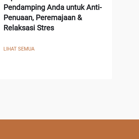
Hip
Pendamping Anda untuk Anti-
Eks
Penuaan, Peremajaan &
"Pr
Relaksasi Stres
Pen
LIHAT SEMUA
LIHA