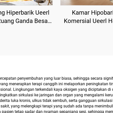
g Hiperbarik Ueerl
Kamar Hipobar
Ruang Ganda Besar
Komersial Ueerl H
h untuk Pemulihan
ATA Aliran Tinggi 
Olahraga
Klub Kecantik
percepatan penyembuhan yang luar biasa, sehingga secara sig
yang menerapkan terapi canggih ini melaporkan peningkatan ting
onal. Lingkungan terkendali kaya oksigen yang diciptakan di
katkan sirkulasi ke jaringan dan organ yang mengalami kerusa
rita luka kronis, ulkus tidak sembuh, serta gangguan sirkulas
umah sakit, yang melengkapi terapi yang sudah ada tanpa menim
 pasien tetap sadar dan nyaman sepanjang sesi, sehingga m