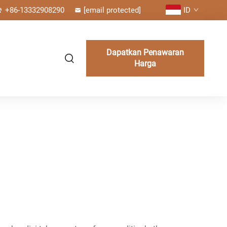
+86-13332908290
[email protected]
ID
Dapatkan Penawaran
Harga