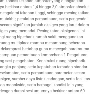
m kondisi tekanan atmosfer yang ditingkatkan.
 berkisar antara 1,4 hingga 3,0 atmosfer absolut.
 mengalami tekanan tinggi, sehingga meningkatkan
mutakhir, peralatan pemantauan, serta pengendali
ecara signifikan jumlah oksigen yang larut dalam
igen yang memadai. Peningkatan oksigenasi ini
ogi ruang hiperbarik rumah sakit menggunakan
an ruang multiplace mampu menampung beberapa
an dekompresi bertahap guna mencegah barotrauma.
ta kemampuan pemantauan komprehensif. Pengaturan
g sesi pengobatan. Konstruksi ruang hiperbarik
angka panjang serta kepatuhan terhadap standar
keselamatan, serta pemantauan parameter secara
igen, sumber daya listrik cadangan, serta fasilitas
bon monoksida, serta berbagai kondisi lain yang
 dengan durasi sesi umumnya berkisar antara 60