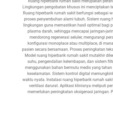
Ruang hiperbarik rumah sakit merupakan peran
Lingkungan pengobatan khusus ini menciptakan tek
Ruang hiperbarik rumah sakit berfungsi sebagai 
proses penyembuhan alami tubuh. Sistem ruang hi
lingkungan guna memastikan hasil optimal bagi p
plasma darah, sehingga mencapai jaringan-jar
mendorong regenerasi seluler, mengurangi pe
konfigurasi monoplace atau multiplace, di m
pasien secara bersamaan. Proses peningkatan tek
Model ruang hiperbarik rumah sakit mutakhir dil
suhu, pengendalian kelembapan, dan sistem fil
menggunakan bahan bermutu medis yang tahan te
keselamatan. Sistem kontrol digital memungkin
waktu nyata. Instalasi ruang hiperbarik rumah saki
ventilasi darurat. Aplikasi klinisnya meliputi
memerlukan peningkatan oksigenasi jaringan. P