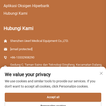
Aplikasi Oksigen Hiperbarik
Hubungi Kami
Hubungi Kami
Shenzhen Ueerl Medical Equipment Co.,LTD.
[email protected]
+86-13332908290
Gedung C, Taman Sains dan Teknologi Dingfeng, Kecamatan Dalang,
Distrik Longhua, Kota Shenzhen, Provinsi Guangdong, Tiongkok
We value your privacy
We use cookies and similar tools to provide our services. If you
don't want to accept all cookies, click Personalize cookies.
Hak Cipta © 2026 Shenzhen Ueerl Medical Equipment Co.,LTD. Semua hak
dilindungi.
Accept all
Kebijakan Privasi