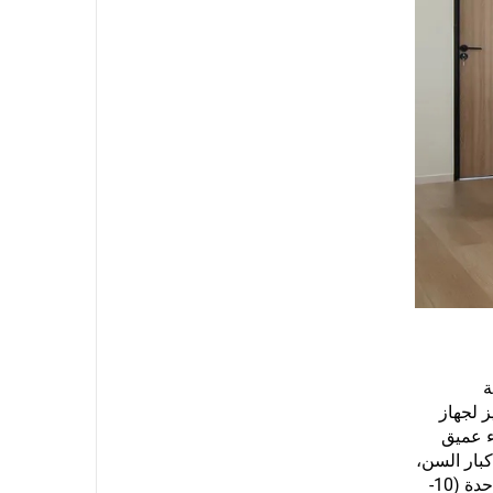
فردية
ة V المميز: الإصدار المميز لجهاز
فاء عميق
لشركاء أو كبار السن،
غرفة واحدة (10-