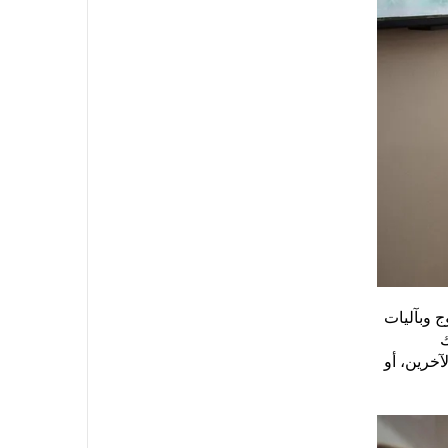
 وبآليات
ك
خرين، أو