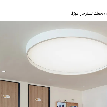
ء يجعلك تسترخي فورًا.