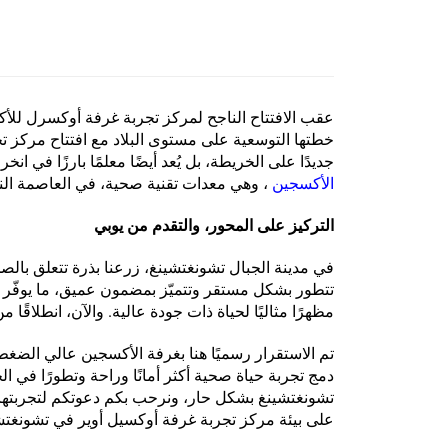
عقب الافتتاح الناجح لمركز تجربة غرفة أوكسرل ل
خطتها التوسعية على مستوى البلاد مع افتتاح مركز ت
جديدًا على الخريطة، بل يُعد أيضًا معلمًا بارزًا ف
الأكسجين
، وهي معدات تقنية صحية، في العاصمة الن
التركيز على المحور، والتقدم من يوبي
في مدينة الجبال تشونغتشينغ، زرعنا بذرة تتعلق بالص
تتطور بشكل مستقر وتتميّز بمضمون عميق، ما يوفّر أسا
مظهرًا مثاليًا لحياة ذات جودة عالية. والآن، انطلاقًا من
تم الاستقرار رسميًا هنا بغرفة الأكسجين عالي الضغ
دمج تجربة حياة صحية أكثر أمانًا وراحة وتطورًا في ال
تشونغتشينغ بشكل حار، ونرحب بكم دعوتكم لتجربتها 
على بيئة مركز تجربة غرفة أوكسيل أوير في تشونغتش