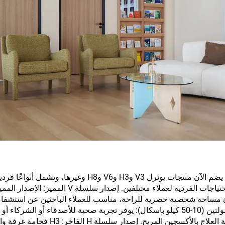
مركز تجربة يوئرل لأجهزة الأكسجين في تشونغتشينغ يضم الآن منتجات يوئرل V3 وH3 وV6 وH8 وغيرها، وتشمل أنواعًا 
ومزدوجة ومتعددة الأشخاص، مما يمكنها من تلبية الاحتياجات الفردية لعملاء مختلفين. إصدار سلسل
10-50 كيلو باسكال): يُنشئ مساحة شخصية حصرية للراحة، مناسب للعملاء الباحثين عن استش
في أوقات العزلة. الإصدار المميز لجهاز V6 ذي الكبسولتين (10-50 كيلو باسكال): يوفر تجربة صحية للأصدقاء أو ا
ج بالأكسجين المريح. إصدار سلسلة H الفاخر: H3
فخامة