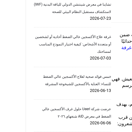
تشاينا في معرض شينتشن الدولي للياقة البدنية (IWF)
لاستكشاف مستقبل النظام البيئي للصحة
2026-07-23
ة ضمن
غرفة علاج الأكسجين عالي الضغط أحادية أو لشخصين
اثيًا
أو متعددة الأشخاص: كيفية اختيار النموذج المناسب
غرفة
لمساحتك
2026-07-03
خمس فوائد صحية لعلاج الأكسجين عالي الضغط
لعيش. فهي
للنساء: العناية بالأكسجين للشيخوخة المشرقة
وترسم
2026-06-13
م، بهدف
عرضت شركة Ueerl حلول غرف الأكسجين عالي
عن قرب
الضغط في معرض AID شنغهاي ٢٠٢٦
2026-06-06
تشعرون: