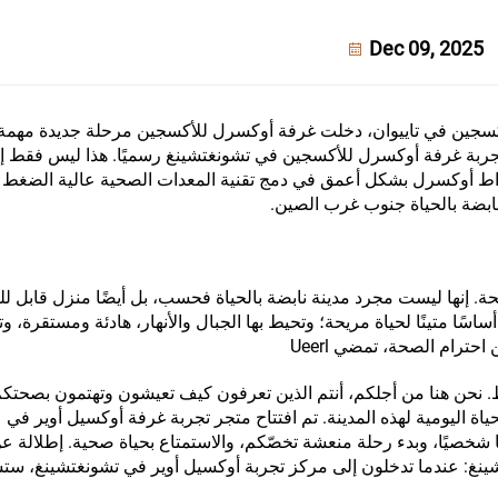
Dec 09, 2025
لأكسجين في تاييوان، دخلت غرفة أوكسرل للأكسجين مرحلة جديدة مهم
جربة غرفة أوكسرل للأكسجين في تشونغتشينغ رسميًا. هذا ليس فقط إحد
ي انخراط أوكسرل بشكل أعمق في دمج تقنية المعدات الصحية عالية الضغط
ابضة بالحياة جنوب غرب الصين.
حة. إنها ليست مجرد مدينة نابضة بالحياة فحسب، بل أيضًا منزل قابل ل
سًا متينًا لحياة مريحة؛ وتحيط بها الجبال والأنهار، هادئة ومستقرة، 
 احترام الصحة، تمضي Ueerl
ط. نحن هنا من أجلكم، أنتم الذين تعرفون كيف تعيشون وتهتمون بصحتك
حياة اليومية لهذه المدينة. تم افتتاح متجر تجربة غرفة أوكسيل أوير في
شخصيًا، وبدء رحلة منعشة تخصّكم، والاستمتاع بحياة صحية. إطلالة 
ينغ: عندما تدخلون إلى مركز تجربة أوكسيل أوير في تشونغتشينغ، س