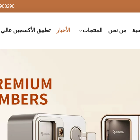
908290
سية
من نحن
المنتجات
الأخبار
تطبيق الأكسجين عالي