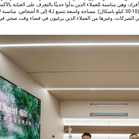
لأفراد، وهي مناسبة للعملاء الذين بدأوا حديثًا بالتعرف على العناية بالأك
غرفة هايبرباريك فاخرة من طراز H8 للأربع أشخاص (10-30 كيلو باسكال): مساحة واس
ق في الشركات، وغيرها من العملاء الذين يرغبون في قضاء وقت صحي في 