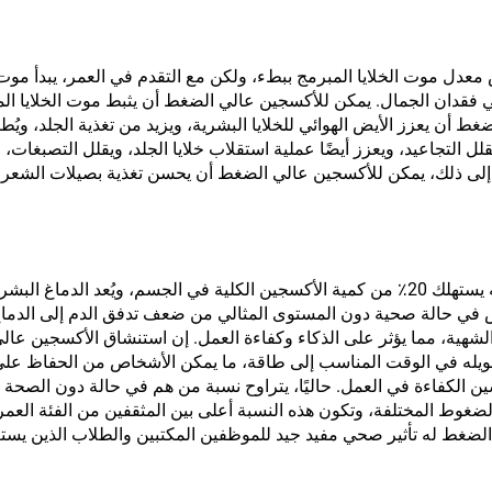
عدل موت الخلايا المبرمج ببطء، ولكن مع التقدم في العمر، يبدأ موت ا
في فقدان الجمال. يمكن للأكسجين عالي الضغط أن يثبط موت الخلايا ال
ط أن يعزز الأيض الهوائي للخلايا البشرية، ويزيد من تغذية الجلد، ويُ
قلل التجاعيد، ويعزز أيضًا عملية استقلاب خلايا الجلد، ويقلل التصبغات، 
 إلى ذلك، يمكن للأكسجين عالي الضغط أن يحسن تغذية بصيلات الشعر، 
يشكل الدماغ البشري فقط 2٪ من وزن الجسم، لكنه يستهلك 20٪ من كمية الأكسجين الكلية في الجسم، ويُعد الد
ص في حالة صحية دون المستوى المثالي من ضعف تدفق الدم إلى الدماغ
الشهية، مما يؤثر على الذكاء وكفاءة العمل. إن استنشاق الأكسجين عا
حويله في الوقت المناسب إلى طاقة، ما يمكن الأشخاص من الحفاظ على
سين الكفاءة في العمل. حاليًا، يتراوح نسبة من هم في حالة دون الصحة ا
سبب الضغوط المختلفة، وتكون هذه النسبة أعلى بين المثقفين من الفئة العمر
الضغط له تأثير صحي مفيد جيد للموظفين المكتبين والطلاب الذين يست