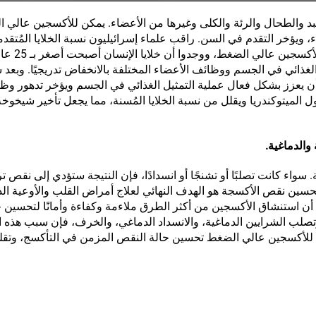
بد والطحال والرئة والكلى وغيرها من الأعضاء. يمكن للأكسجين عالي 
، ويؤخر التقدم في السن. راقب علماء إسرائيليون نسبة الخلايا المُتقد
السن وطول التيلوميرات من خلال 0
 أن يعزز بشكل فعال عملية التمثيل الغذائي في الجسم ويؤخر تدهور وظ
لميتوكندريا ويقلل من نسبة الخلايا المُسنة، مما يجعل تأخير شيخوخ
والدماغية.
 سواء كانت تصلبًا أو تشنجًا أو انسدادًا، فإن النتيجة ستؤدي إلى نقص ت
تحسين نقص الأكسجة هو الهدف النهائي لعلاج أمراض القلب والأوعية الد
أن استنشاق الأكسجين من أكثر الطرق ملاءمة وكفاءة وأمانًا لتحسين 
تصلب الشرايين الدماغية، والانسداد الدماغي، والخرف، فإن سبب هذه 
 للأكسجين عالي الضغط تحسين حالة النقص المزمن في التأكسج، وتق