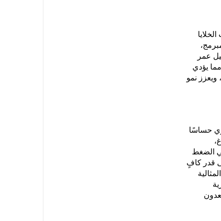
لخلايا
مبرمج،
طيل عمر
مما يؤدي
ويعزز نمو
ماغ البشري حساسًا
،
لي الضغط
 قدر كافٍ
لمثالية
ية
عدون