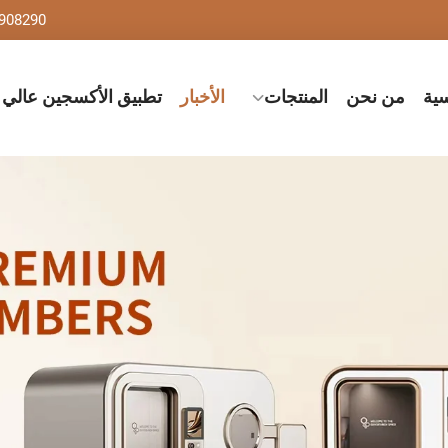
908290
سية
من نحن
المنتجات
الأخبار
تطبيق الأكسجين عالي