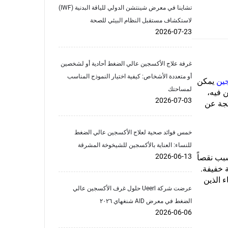
تشاينا في معرض شينتشن الدولي للياقة البدنية (IWF)
لاستكشاف مستقبل النظام البيئي للصحة
2026-07-23
غرفة علاج الأكسجين عالي الضغط أحادية أو لشخصين
أو متعددة الأشخاص: كيفية اختيار النموذج المناسب
جين
يمكن
لمساحتك
 فيه،
2026-07-03
تجة عن
خمس فوائد صحية لعلاج الأكسجين عالي الضغط
للنساء: العناية بالأكسجين للشيخوخة المشرقة
2026-06-13
بب نقصاً
 خفيفة.
 الذين
عرضت شركة Ueerl حلول غرف الأكسجين عالي
الضغط في معرض AID شنغهاي ٢٠٢٦
2026-06-06