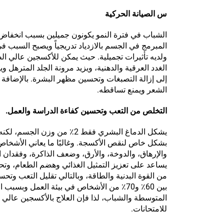
س
الصيانة الحركية
الشباب في فترة النمو يكونون جميلين بسبب انخفاض م
المبرمج في الجسم بالازدياد تدريجياً ويصبح السبب 
ولديه تأثيرات تجميلية. حيث يمكن للأكسجين عالي الضغ
الغدد العرقية والدهنية، ويزيد مرونة الجلد المترهل وي
إلى إزالة التصبغات وتحسين مظهر البشرة. بالإضافة
الشعر ويمنع تساقطه.
التخلص من التعب وتحسين كفاءة الدراسة والعمل.
بشكل خاص لنقص الأكسجة. وغالبًا ما يعاني الأشخا
والإرهاق، والدوخة، والأرق، وضعف الذاكرة، وفقدان 
يساعد على تعزيز التمثيل الغذائي وهضم الطعام، وت
من القوة البدنية والطاقة، وبالتالي تقليل التعب وتح
بين 60٪ و70٪ من الأشخاص في بيئة العمل وب
المتوسطة والشباب، لذا فإن العلاج بالأكسجين عالي 
للامتحانات.