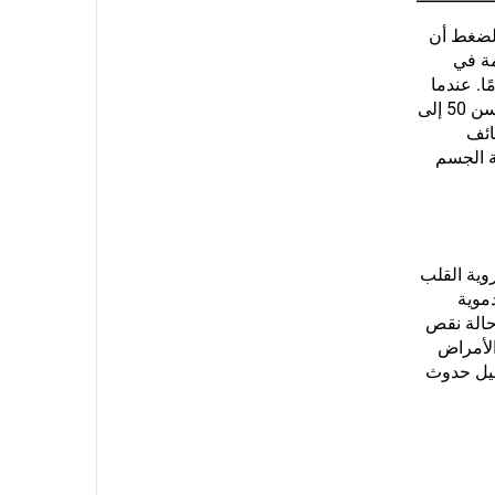
الضغط أن
مة في
6 جلسة علاج بالأكسجين عالي الضغط، ووجدوا أن خلايا الإنسان أصبحت أصغر بـ 25 عامًا. عندما
يصل الإنسان إلى حوالي 40 عامًا، تبدأ عملية التمثيل الغذائي في الجسم ووظائف الأعضاء المختلفة بالانخفاض تدريجيًا. وبعد سن 50 إلى
ائف
ة الجسم
روية القلب
موية
حالة نقص
الأمراض
ليل حدوث