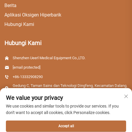
Berita
Aplikasi Oksigen Hiperbarik
Hubungi Kami
Hubungi Kami
Shenzhen Ueerl Medical Equipment Co.,LTD.
[email protected]
+86-13332908290
Gedung C, Taman Sains dan Teknologi Dingfeng, Kecamatan Dalang,
Distrik Longhua, Kota Shenzhen, Provinsi Guangdong, Tiongkok
We value your privacy
We use cookies and similar tools to provide our services. If you
don't want to accept all cookies, click Personalize cookies.
Hak Cipta © 2026 Shenzhen Ueerl Medical Equipment Co.,LTD. Semua hak
dilindungi.
Accept all
Kebijakan Privasi