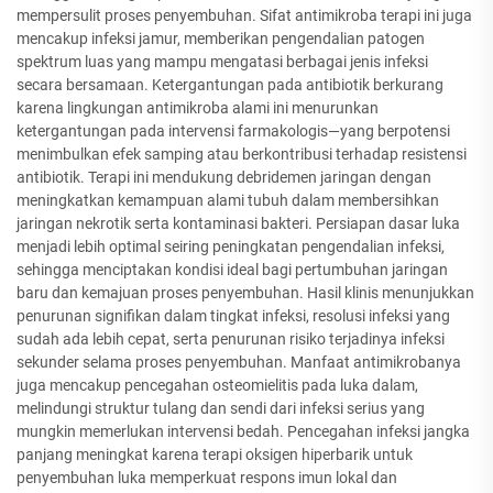
mempersulit proses penyembuhan. Sifat antimikroba terapi ini juga
mencakup infeksi jamur, memberikan pengendalian patogen
spektrum luas yang mampu mengatasi berbagai jenis infeksi
secara bersamaan. Ketergantungan pada antibiotik berkurang
karena lingkungan antimikroba alami ini menurunkan
ketergantungan pada intervensi farmakologis—yang berpotensi
menimbulkan efek samping atau berkontribusi terhadap resistensi
antibiotik. Terapi ini mendukung debridemen jaringan dengan
meningkatkan kemampuan alami tubuh dalam membersihkan
jaringan nekrotik serta kontaminasi bakteri. Persiapan dasar luka
menjadi lebih optimal seiring peningkatan pengendalian infeksi,
sehingga menciptakan kondisi ideal bagi pertumbuhan jaringan
baru dan kemajuan proses penyembuhan. Hasil klinis menunjukkan
penurunan signifikan dalam tingkat infeksi, resolusi infeksi yang
sudah ada lebih cepat, serta penurunan risiko terjadinya infeksi
sekunder selama proses penyembuhan. Manfaat antimikrobanya
juga mencakup pencegahan osteomielitis pada luka dalam,
melindungi struktur tulang dan sendi dari infeksi serius yang
mungkin memerlukan intervensi bedah. Pencegahan infeksi jangka
panjang meningkat karena terapi oksigen hiperbarik untuk
penyembuhan luka memperkuat respons imun lokal dan