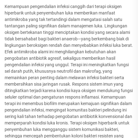
Kemampuan pengendalian infeksi canggih dari terapi oksigen
hiperbarik untuk penyembuhan luka memberikan manfaat
antimikroba yang tak tertandingi dalam mengatasi salah satu
tantangan paling signifikan dalam manajemen luka. Lingkungan
oksigen bertekanan tinggi menciptakan kondisi yang secara alami
tidak bersahabat bagi bakteri anaerob—yang berkembang biak di
lingkungan beroksigen rendah dan menyebabkan infeksi luka berat.
Efek antimikroba alami ini menghilangkan kebutuhan akan
pengobatan antibiotik agresif, sekaligus memberikan hasil
pengendalian infeksi yang unggul. Terapi ini meningkatkan fungsi
sel darah putih, khususnya neutrofil dan makrofag, yang
memainkan peran penting dalam melawan infeksi bakteri serta
membersihkan sisa jaringan rusak. Respons sistem imun yang
ditingkatkan terjadi karena kondisi kaya oksigen mendukung fungsi
seluler optimal dan pengaturan respons inflamasi. Kemampuan
terapi ini menembus biofilm merupakan kemajuan signifikan dalam
pengendalian infeksi, mengingat komunitas bakteri pelindung ini
sering kali tahan terhadap pengobatan antibiotik konvensional dan
memperparah kondisi luka kronis. Terapi oksigen hiperbarik untuk
penyembuhan luka mengganggu sistem komunikasi bakteri,
sehingga mencegah pembentukan koloni bakteri resisten yang