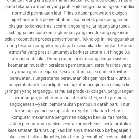
pada tekanan atmosfer yang jauh lebih tinggi dibandingkan kondisi
normal di permukaan laut. Prinsip dasar perawatan oksigen
hiperbarik untuk penyembuhan luka terletak pada pengiriman
oksigen terkonsentrasi secara langsung ke jaringan yang rusak,
sehingga menciptakan lingkungan yang mendukung regenerasi
seluler cepat dan proses penyembuhan. Teknologi ini menggunakan
ruang tekanan canggih yang dapat disesuaikan ke tingkat tekanan
atmosfer yang presisi, umumnya berkisar antara 1,4 hingga 3,0
atmosfer absolut. Ruang-ruang ini dirancang dengan sistem
keamanan mutakhir, peralatan pemantauan, serta fasilitas yang
nyaman guna menjamin keselamatan pasien dan efektivitas
perawatan. Fungsi utama perawatan oksigen hiperbarik untuk
penyembuhan luka meliputi peningkatan pengiriman oksigen ke
jaringan yang terganggu, stimulasi produksi kolagen, pengurangan
peradangan, pemberantasan infeksi bakteri, serta promosi
angiogenesis—yakni pembentukan pembuluh darah baru. Fitur
teknologinya mencakup sistem regulasi tekanan berbasis
komputer, mekanisme pengiriman oksigen berkualitas medis,
sistem pemantauan pasien secara komprehensif, serta protokol
keselamatan darurat. Aplikasi klinisnya mencakup berbagai jenis
luka, seperti ulkus diabetes, luka tekan (decubitus), cedera akibat