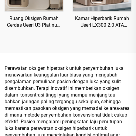
Ruang Oksigen Rumah
Kamar Hiperbarik Rumah
Cerdas Ueerl U3 Platinum
Ueerl LX300 2.0 ATA
White Terapi Portabel
Produksi Oksigen Premium
untuk Rumah
Efisien Unit Tunggal
Perawatan oksigen hiperbarik untuk penyembuhan luka
menawarkan keunggulan luar biasa yang mengubah
pengalaman pemulihan pasien dengan luka yang sulit
disembuhkan. Terapi inovatif ini memberikan oksigen
dalam konsentrasi tinggi yang mampu menjangkau
bahkan jaringan paling terganggu sekalipun, sehingga
memastikan pasokan oksigen yang memadai ke area-area
di mana metode penyembuhan konvensional tidak cukup
efektif. Pasien mengalami peningkatan laju penutupan
luka karena perawatan oksigen hiperbarik untuk
penyembuhan luka menciptakan kondisi optimal agar