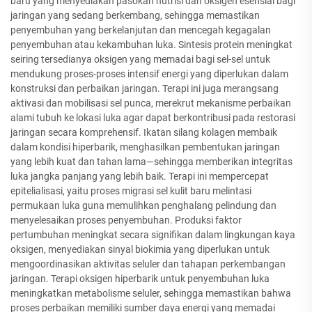
baru yang menyediakan pasokan nutrisi dan oksigen esensial bagi
jaringan yang sedang berkembang, sehingga memastikan
penyembuhan yang berkelanjutan dan mencegah kegagalan
penyembuhan atau kekambuhan luka. Sintesis protein meningkat
seiring tersedianya oksigen yang memadai bagi sel-sel untuk
mendukung proses-proses intensif energi yang diperlukan dalam
konstruksi dan perbaikan jaringan. Terapi ini juga merangsang
aktivasi dan mobilisasi sel punca, merekrut mekanisme perbaikan
alami tubuh ke lokasi luka agar dapat berkontribusi pada restorasi
jaringan secara komprehensif. Ikatan silang kolagen membaik
dalam kondisi hiperbarik, menghasilkan pembentukan jaringan
yang lebih kuat dan tahan lama—sehingga memberikan integritas
luka jangka panjang yang lebih baik. Terapi ini mempercepat
epitelialisasi, yaitu proses migrasi sel kulit baru melintasi
permukaan luka guna memulihkan penghalang pelindung dan
menyelesaikan proses penyembuhan. Produksi faktor
pertumbuhan meningkat secara signifikan dalam lingkungan kaya
oksigen, menyediakan sinyal biokimia yang diperlukan untuk
mengoordinasikan aktivitas seluler dan tahapan perkembangan
jaringan. Terapi oksigen hiperbarik untuk penyembuhan luka
meningkatkan metabolisme seluler, sehingga memastikan bahwa
proses perbaikan memiliki sumber daya energi yang memadai