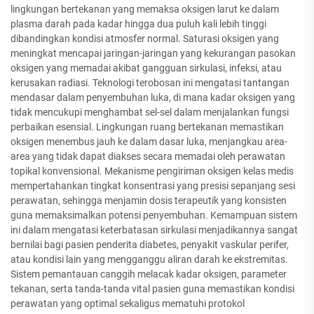
lingkungan bertekanan yang memaksa oksigen larut ke dalam
plasma darah pada kadar hingga dua puluh kali lebih tinggi
dibandingkan kondisi atmosfer normal. Saturasi oksigen yang
meningkat mencapai jaringan-jaringan yang kekurangan pasokan
oksigen yang memadai akibat gangguan sirkulasi, infeksi, atau
kerusakan radiasi. Teknologi terobosan ini mengatasi tantangan
mendasar dalam penyembuhan luka, di mana kadar oksigen yang
tidak mencukupi menghambat sel-sel dalam menjalankan fungsi
perbaikan esensial. Lingkungan ruang bertekanan memastikan
oksigen menembus jauh ke dalam dasar luka, menjangkau area-
area yang tidak dapat diakses secara memadai oleh perawatan
topikal konvensional. Mekanisme pengiriman oksigen kelas medis
mempertahankan tingkat konsentrasi yang presisi sepanjang sesi
perawatan, sehingga menjamin dosis terapeutik yang konsisten
guna memaksimalkan potensi penyembuhan. Kemampuan sistem
ini dalam mengatasi keterbatasan sirkulasi menjadikannya sangat
bernilai bagi pasien penderita diabetes, penyakit vaskular perifer,
atau kondisi lain yang mengganggu aliran darah ke ekstremitas.
Sistem pemantauan canggih melacak kadar oksigen, parameter
tekanan, serta tanda-tanda vital pasien guna memastikan kondisi
perawatan yang optimal sekaligus mematuhi protokol