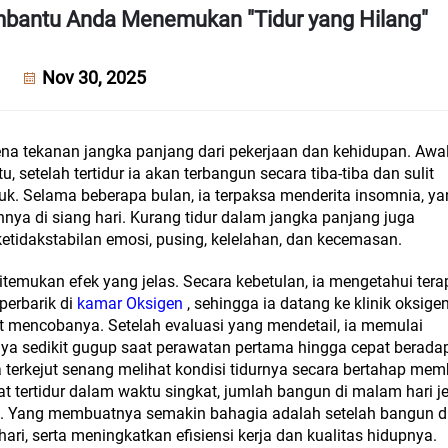
mbantu Anda Menemukan "Tidur yang Hilang"
Nov 30, 2025
na tekanan jangka panjang dari pekerjaan dan kehidupan. Awa
u, setelah tertidur ia akan terbangun secara tiba-tiba dan sulit
uk. Selama beberapa bulan, ia terpaksa menderita insomnia, y
ya di siang hari. Kurang tidur dalam jangka panjang juga
idakstabilan emosi, pusing, kelelahan, dan kecemasan.
emukan efek yang jelas. Secara kebetulan, ia mengetahui terapi
perbarik di
kamar Oksigen
, sehingga ia datang ke klinik oksige
at mencobanya. Setelah evaluasi yang mendetail, ia memulai
lnya sedikit gugup saat perawatan pertama hingga cepat beradap
 terkejut senang melihat kondisi tidurnya secara bertahap mem
at tertidur dalam waktu singkat, jumlah bangun di malam hari j
k. Yang membuatnya semakin bahagia adalah setelah bangun di
ari, serta meningkatkan efisiensi kerja dan kualitas hidupnya.