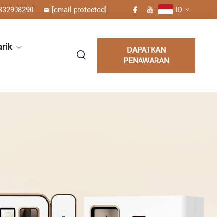
332908290
[email protected]
ID
rik
DAPATKAN
PENAWARAN