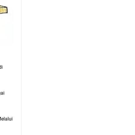
di
gai
elalui