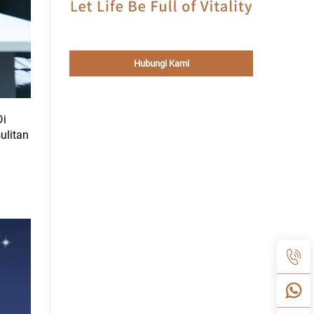
Hubungi Kami
Di
ulitan