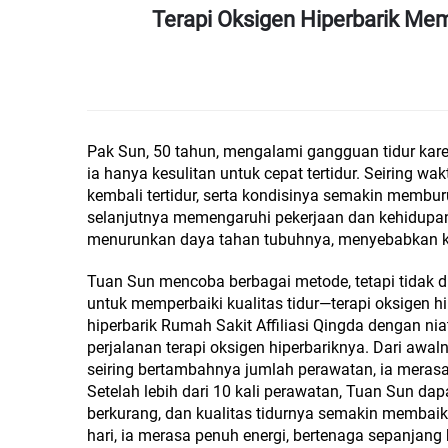
Terapi Oksigen Hiperbarik Me
Pak Sun, 50 tahun, mengalami gangguan tidur kare
ia hanya kesulitan untuk cepat tertidur. Seiring wakt
kembali tertidur, serta kondisinya semakin membur
selanjutnya memengaruhi pekerjaan dan kehidupann
menurunkan daya tahan tubuhnya, menyebabkan ket
Tuan Sun mencoba berbagai metode, tetapi tidak dit
untuk memperbaiki kualitas tidur—terapi oksigen hi
hiperbarik Rumah Sakit Affiliasi Qingda dengan ni
perjalanan terapi oksigen hiperbariknya. Dari awa
seiring bertambahnya jumlah perawatan, ia merasa
Setelah lebih dari 10 kali perawatan, Tuan Sun dap
berkurang, dan kualitas tidurnya semakin membai
hari, ia merasa penuh energi, bertenaga sepanjang h