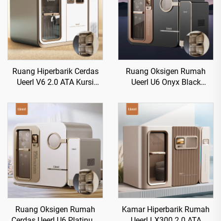
Ruang Hiperbarik Cerdas
Ruang Oksigen Rumah
Ueerl V6 2.0 ATA Kursi
Ueerl U6 Onyx Black
Kelas Satu Meningkatkan
Kemurnian Tinggi
Tidur
Penggunaan Sipil Premium
Ruang Oksigen Rumah
Kamar Hiperbarik Rumah
Cerdas Ueerl U6 Platinum
Ueerl LX300 2.0 ATA