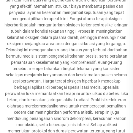
yang efektif. Memahami struktur biaya membantu pasien dan
penyedia layanan kesehatan mengambil keputusan yang tepat
mengenai pilihan terapeutik ini. Fungsi utama terapi oksigen
hiperbarik adalah mengantarkan oksigen terkonsentrasi ke jaringan
tubuh dalam kondisi tekanan tinggi. Proses ini meningkatkan
kelarutan oksigen dalam plasma darah, sehingga memungkinkan
oksigen menjangkau area-area dengan sirkulasi yang terganggu.
Teknologi ini menggunakan ruang khusus yang terbuat dari bahan
bermutu medis, sistem pengendali tekanan presisi, serta peralatan
pemantauan keselamatan yang komprehensif. Ruang-ruang
tersebut mempertahankan tingkat tekanan yang konsisten
sekaligus menjamin kenyamanan dan keselamatan pasien selama
sesi perawatan. Harga terapi oksigen hiperbarik mencakup
berbagai aplikasi di berbagai spesialisasi medis. Spesialis
perawatan luka memanfaatkan terapi ini untuk ulkus diabetes, luka
tekan, dan kerusakan jaringan akibat radiasi. Praktisi kedokteran
olahraga merekomendasikannya untuk mempercepat pemulihan
cedera dan meningkatkan performa atletik. Terapi ini juga
mendukung penanganan sindrom dekompresi, keracunan karbon
monoksida, serta beberapa jenis infeksi. Setiap aplikasi
memerlukan protokol dan durasi perawatan tertentu, yang turut