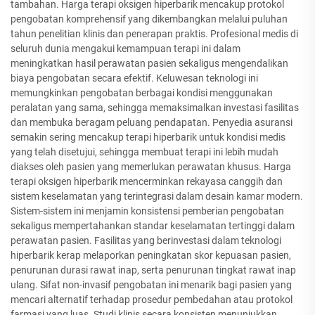
tambahan. Harga terapi oksigen hiperbarik mencakup protokol
pengobatan komprehensif yang dikembangkan melalui puluhan
tahun penelitian klinis dan penerapan praktis. Profesional medis di
seluruh dunia mengakui kemampuan terapi ini dalam
meningkatkan hasil perawatan pasien sekaligus mengendalikan
biaya pengobatan secara efektif. Keluwesan teknologi ini
memungkinkan pengobatan berbagai kondisi menggunakan
peralatan yang sama, sehingga memaksimalkan investasi fasilitas
dan membuka beragam peluang pendapatan. Penyedia asuransi
semakin sering mencakup terapi hiperbarik untuk kondisi medis
yang telah disetujui, sehingga membuat terapi ini lebih mudah
diakses oleh pasien yang memerlukan perawatan khusus. Harga
terapi oksigen hiperbarik mencerminkan rekayasa canggih dan
sistem keselamatan yang terintegrasi dalam desain kamar modern.
Sistem-sistem ini menjamin konsistensi pemberian pengobatan
sekaligus mempertahankan standar keselamatan tertinggi dalam
perawatan pasien. Fasilitas yang berinvestasi dalam teknologi
hiperbarik kerap melaporkan peningkatan skor kepuasan pasien,
penurunan durasi rawat inap, serta penurunan tingkat rawat inap
ulang. Sifat non-invasif pengobatan ini menarik bagi pasien yang
mencari alternatif terhadap prosedur pembedahan atau protokol
farmasi yang luas. Studi klinis secara konsisten menunjukkan