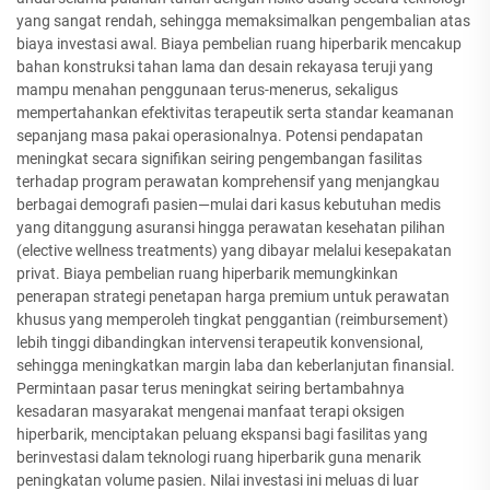
yang sangat rendah, sehingga memaksimalkan pengembalian atas
biaya investasi awal. Biaya pembelian ruang hiperbarik mencakup
bahan konstruksi tahan lama dan desain rekayasa teruji yang
mampu menahan penggunaan terus-menerus, sekaligus
mempertahankan efektivitas terapeutik serta standar keamanan
sepanjang masa pakai operasionalnya. Potensi pendapatan
meningkat secara signifikan seiring pengembangan fasilitas
terhadap program perawatan komprehensif yang menjangkau
berbagai demografi pasien—mulai dari kasus kebutuhan medis
yang ditanggung asuransi hingga perawatan kesehatan pilihan
(elective wellness treatments) yang dibayar melalui kesepakatan
privat. Biaya pembelian ruang hiperbarik memungkinkan
penerapan strategi penetapan harga premium untuk perawatan
khusus yang memperoleh tingkat penggantian (reimbursement)
lebih tinggi dibandingkan intervensi terapeutik konvensional,
sehingga meningkatkan margin laba dan keberlanjutan finansial.
Permintaan pasar terus meningkat seiring bertambahnya
kesadaran masyarakat mengenai manfaat terapi oksigen
hiperbarik, menciptakan peluang ekspansi bagi fasilitas yang
berinvestasi dalam teknologi ruang hiperbarik guna menarik
peningkatan volume pasien. Nilai investasi ini meluas di luar