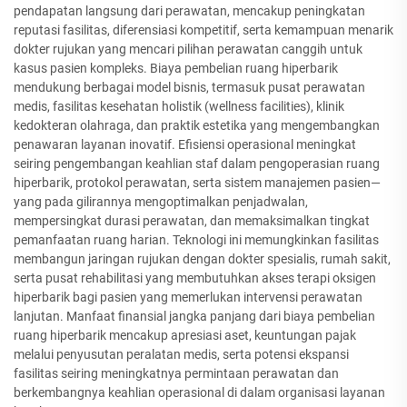
pendapatan langsung dari perawatan, mencakup peningkatan
reputasi fasilitas, diferensiasi kompetitif, serta kemampuan menarik
dokter rujukan yang mencari pilihan perawatan canggih untuk
kasus pasien kompleks. Biaya pembelian ruang hiperbarik
mendukung berbagai model bisnis, termasuk pusat perawatan
medis, fasilitas kesehatan holistik (wellness facilities), klinik
kedokteran olahraga, dan praktik estetika yang mengembangkan
penawaran layanan inovatif. Efisiensi operasional meningkat
seiring pengembangan keahlian staf dalam pengoperasian ruang
hiperbarik, protokol perawatan, serta sistem manajemen pasien—
yang pada gilirannya mengoptimalkan penjadwalan,
mempersingkat durasi perawatan, dan memaksimalkan tingkat
pemanfaatan ruang harian. Teknologi ini memungkinkan fasilitas
membangun jaringan rujukan dengan dokter spesialis, rumah sakit,
serta pusat rehabilitasi yang membutuhkan akses terapi oksigen
hiperbarik bagi pasien yang memerlukan intervensi perawatan
lanjutan. Manfaat finansial jangka panjang dari biaya pembelian
ruang hiperbarik mencakup apresiasi aset, keuntungan pajak
melalui penyusutan peralatan medis, serta potensi ekspansi
fasilitas seiring meningkatnya permintaan perawatan dan
berkembangnya keahlian operasional di dalam organisasi layanan