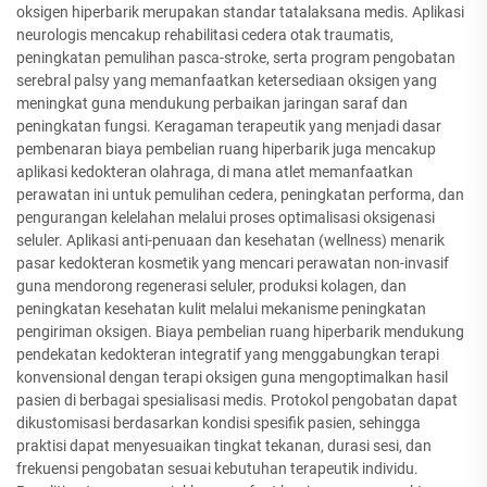
oksigen hiperbarik merupakan standar tatalaksana medis. Aplikasi
neurologis mencakup rehabilitasi cedera otak traumatis,
peningkatan pemulihan pasca-stroke, serta program pengobatan
serebral palsy yang memanfaatkan ketersediaan oksigen yang
meningkat guna mendukung perbaikan jaringan saraf dan
peningkatan fungsi. Keragaman terapeutik yang menjadi dasar
pembenaran biaya pembelian ruang hiperbarik juga mencakup
aplikasi kedokteran olahraga, di mana atlet memanfaatkan
perawatan ini untuk pemulihan cedera, peningkatan performa, dan
pengurangan kelelahan melalui proses optimalisasi oksigenasi
seluler. Aplikasi anti-penuaan dan kesehatan (wellness) menarik
pasar kedokteran kosmetik yang mencari perawatan non-invasif
guna mendorong regenerasi seluler, produksi kolagen, dan
peningkatan kesehatan kulit melalui mekanisme peningkatan
pengiriman oksigen. Biaya pembelian ruang hiperbarik mendukung
pendekatan kedokteran integratif yang menggabungkan terapi
konvensional dengan terapi oksigen guna mengoptimalkan hasil
pasien di berbagai spesialisasi medis. Protokol pengobatan dapat
dikustomisasi berdasarkan kondisi spesifik pasien, sehingga
praktisi dapat menyesuaikan tingkat tekanan, durasi sesi, dan
frekuensi pengobatan sesuai kebutuhan terapeutik individu.