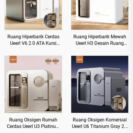
Ruang Hiperbarik Cerdas
Ruang Hiperbarik Mewah
Ueerl V6 2.0 ATA Kursi
Ueerl H3 Desain Ruang
Kelas Satu Meningkatkan
Nyaman Mewah untuk
Tidur
Pusat Kesehatan
Ruang Oksigen Rumah
Ruang Oksigen Komersial
Cerdas Ueerl U3 Platinum
Ueerl U6 Titanium Gray 2.0
White Terapi Portabel
ATA untuk Pusat