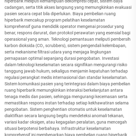
hiperbarik meliputi kemampuan dekompresi cepat, sistem daya
cadangan, serta titik akses langsung yang memungkinkan evakuasi
pasien secara cepat bila diperlukan. Biaya pembelian ruang
hiperbarik mencakup program pelatihan keselamatan
komprehensif guna mendidik operator mengenai prosedur yang
benar, respons darurat, dan protokol perawatan yang esensial bagi
operasional yang aman. Teknologi pemantauan meliputi pembersih
karbon dioksida (CO₂ scrubbers), sistem pengendali kelembapan,
serta mekanisme filtrasi udara yang menjaga lingkungan
pernapasan optimal sepanjang durasi pengobatan. Investasi
dalam teknologi keselamatan secara signifikan mengurangi risiko
tanggung jawab hukum, sekaligus menjamin kepatuhan terhadap
regulasi perangkat medis internasional dan standar keselamatan.
Sistem komunikasi pasien yang terintegrasi dalam biaya pembelian
ruang hiperbarik memungkinkan interaksi berkelanjutan antara
tenaga medis dan pasien, sehingga mengurangi kecemasan serta
memastikan respons instan terhadap setiap kekhawatiran selama
pengobatan. Sistem penghentian otomatis untuk keselamatan
diaktifkan secara langsung begitu mendeteksi anomali tekanan,
variasi kadar oksigen, atau kegagalan peralatan, guna mencegah
situasi berpotensi berbahaya. Infrastruktur keselamatan
komprehensif ini membenarkan biaya pembelian ruang hiperbarik