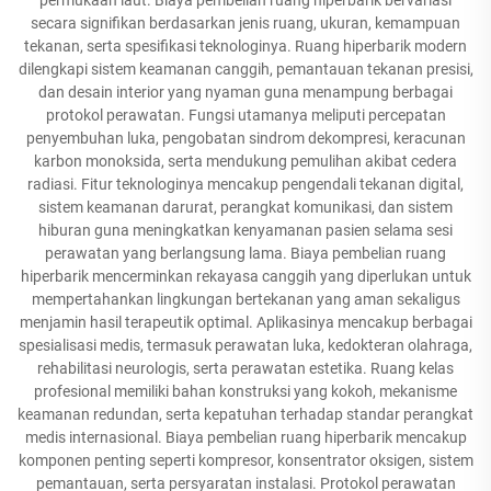
secara signifikan berdasarkan jenis ruang, ukuran, kemampuan
tekanan, serta spesifikasi teknologinya. Ruang hiperbarik modern
dilengkapi sistem keamanan canggih, pemantauan tekanan presisi,
dan desain interior yang nyaman guna menampung berbagai
protokol perawatan. Fungsi utamanya meliputi percepatan
penyembuhan luka, pengobatan sindrom dekompresi, keracunan
karbon monoksida, serta mendukung pemulihan akibat cedera
radiasi. Fitur teknologinya mencakup pengendali tekanan digital,
sistem keamanan darurat, perangkat komunikasi, dan sistem
hiburan guna meningkatkan kenyamanan pasien selama sesi
perawatan yang berlangsung lama. Biaya pembelian ruang
hiperbarik mencerminkan rekayasa canggih yang diperlukan untuk
mempertahankan lingkungan bertekanan yang aman sekaligus
menjamin hasil terapeutik optimal. Aplikasinya mencakup berbagai
spesialisasi medis, termasuk perawatan luka, kedokteran olahraga,
rehabilitasi neurologis, serta perawatan estetika. Ruang kelas
profesional memiliki bahan konstruksi yang kokoh, mekanisme
keamanan redundan, serta kepatuhan terhadap standar perangkat
medis internasional. Biaya pembelian ruang hiperbarik mencakup
komponen penting seperti kompresor, konsentrator oksigen, sistem
pemantauan, serta persyaratan instalasi. Protokol perawatan