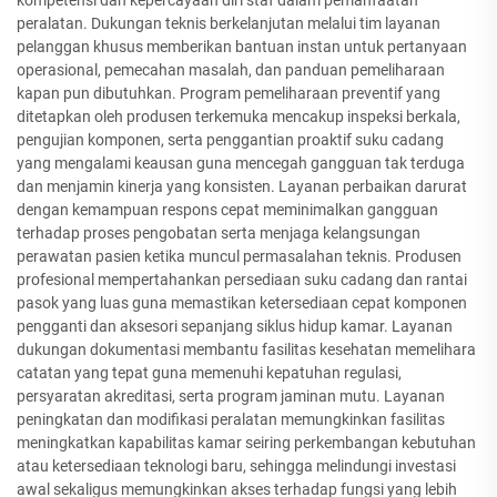
kompetensi dan kepercayaan diri staf dalam pemanfaatan
peralatan. Dukungan teknis berkelanjutan melalui tim layanan
pelanggan khusus memberikan bantuan instan untuk pertanyaan
operasional, pemecahan masalah, dan panduan pemeliharaan
kapan pun dibutuhkan. Program pemeliharaan preventif yang
ditetapkan oleh produsen terkemuka mencakup inspeksi berkala,
pengujian komponen, serta penggantian proaktif suku cadang
yang mengalami keausan guna mencegah gangguan tak terduga
dan menjamin kinerja yang konsisten. Layanan perbaikan darurat
dengan kemampuan respons cepat meminimalkan gangguan
terhadap proses pengobatan serta menjaga kelangsungan
perawatan pasien ketika muncul permasalahan teknis. Produsen
profesional mempertahankan persediaan suku cadang dan rantai
pasok yang luas guna memastikan ketersediaan cepat komponen
pengganti dan aksesori sepanjang siklus hidup kamar. Layanan
dukungan dokumentasi membantu fasilitas kesehatan memelihara
catatan yang tepat guna memenuhi kepatuhan regulasi,
persyaratan akreditasi, serta program jaminan mutu. Layanan
peningkatan dan modifikasi peralatan memungkinkan fasilitas
meningkatkan kapabilitas kamar seiring perkembangan kebutuhan
atau ketersediaan teknologi baru, sehingga melindungi investasi
awal sekaligus memungkinkan akses terhadap fungsi yang lebih