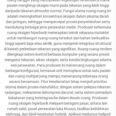
pasien menghirup oksigen murni pada tekanan yang lebih tinggi
daripada tekanan atmosfer normal. Fungsi utama ruang-ruang ini
adalah meningkatkan konsentrasi oksigen dalam plasma darah
dan jaringan, sehingga mempercepat proses penyembuhan serta
mendukung berbagai jenis perawatan medis. Produsen terkemuka
ruang oksigen hiperbarik menerapkan teknik rekayasa mutakhir
untuk membangun ruang-ruang tersebut dari bahan berkualitas
tinggi seperti baja atau akrilik, guna menjamin integritas struktural
di bawah perbedaan tekanan yang signifikan. Ruang-ruang modern
dilengkapi sistem kontrol berbasis komputer yang secara presisi
mengatur tekanan, aliran oksigen, serta kondisi lingkungan selama
sesi perawatan. Para produsen ini merancang ruang dalam
berbagai konfigurasi, termasuk unit monoplace untuk satu pasien
dan ruang multipel yang mampu menampung beberapa orang
secara bersamaan. Fitur keselamatan tetap menjadi prioritas
utama dalam proses manufaktur, dengan sistem pelepas tekanan
cadangan, mekanisme dekompresi darurat, serta sistem pemadam
kebakaran yang terintegrasi ke dalam desain ruang. Produsen
ruang oksigen hiperbarik melayani beragam pasar, antara lain
rumah sakit, pusat perawatan luka khusus, fasilitas kedokteran
olahraga, dan klinik kesehatan holistik. Aplikasi medisnya meliputi