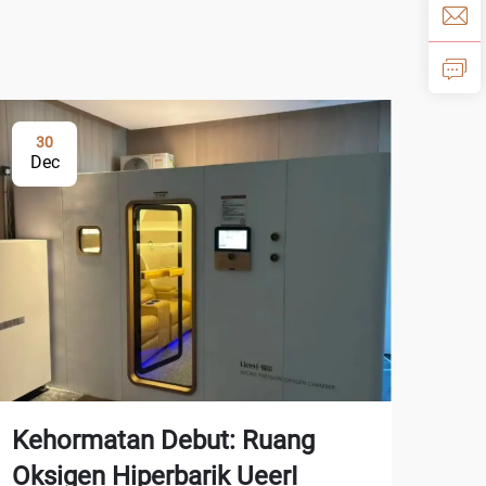
30
Dec
Kehormatan Debut: Ruang
Oksigen Hiperbarik UeerI