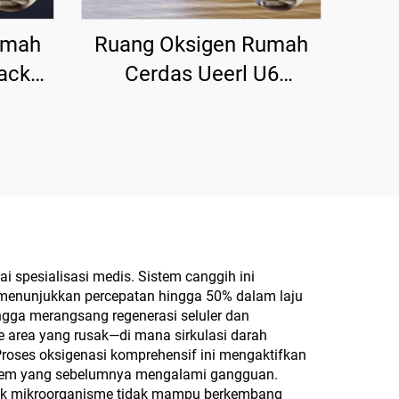
umah
Ruang Oksigen Rumah
ack
Cerdas Ueerl U6
gi
Platinum White Terapi
il
Portabel untuk Rumah
 spesialisasi medis. Sistem canggih ini
 menunjukkan percepatan hingga 50% dalam laju
gga merangsang regenerasi seluler dan
area yang rusak—di mana sirkulasi darah
Proses oksigenasi komprehensif ini mengaktifkan
stem yang sebelumnya mengalami gangguan.
nyak mikroorganisme tidak mampu berkembang