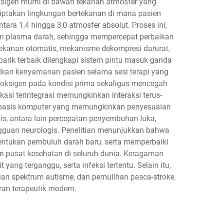
ksigen murni di bawah tekanan atmosfer yang
ptakan lingkungan bertekanan di mana pasien
ara 1,4 hingga 3,0 atmosfer absolut. Proses ini,
alam plasma darah, sehingga mempercepat perbaikan
tekanan otomatis, mekanisme dekompresi darurat,
arik terbaik dilengkapi sistem pintu masuk ganda
malkan kenyamanan pasien selama sesi terapi yang
 oksigen pada kondisi prima sekaligus mencegah
si terintegrasi memungkinkan interaksi terus-
erbasis komputer yang memungkinkan penyesuaian
dis, antara lain percepatan penyembuhan luka,
guan neurologis. Penelitian menunjukkan bahwa
bentukan pembuluh darah baru, serta memperbaiki
dan pusat kesehatan di seluruh dunia. Keragaman
ang terganggu, serta infeksi tertentu. Selain itu,
uan spektrum autisme, dan pemulihan pasca-stroke,
an terapeutik modern.