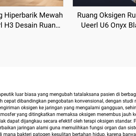
g Hiperbarik Mewah
Ruang Oksigen R
l H3 Desain Ruang
Ueerl U6 Onyx Bl
man Mewah untuk
Kemurnian Ting
usat Kesehatan
Penggunaan Sip
Premium
eutik luar biasa yang mengubah tatalaksana pasien di berbagai
h cepat dibandingkan pengobatan konvensional, dengan studi
ngiriman oksigen ke jaringan yang mengalami gangguan, sehin
tmosfer yang ditingkatkan memaksa oksigen menembus jauh ke 
 dapat dijangkau secara efektif oleh terapi oksigen standar. 
baikan jaringan alami guna memulihkan fungsi organ dan si
 di mana bakteri patogen kesulitan bertahan hidup, karena ba