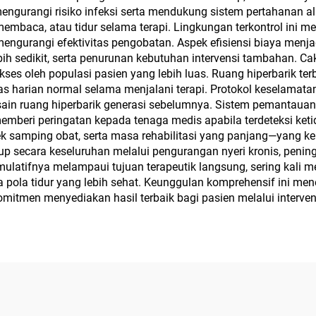
i mengurangi risiko infeksi serta mendukung sistem pertahana
, membaca, atau tidur selama terapi. Lingkungan terkontrol ini 
 mengurangi efektivitas pengobatan. Aspek efisiensi biaya menj
bih sedikit, serta penurunan kebutuhan intervensi tambahan. Ca
kses oleh populasi pasien yang lebih luas. Ruang hiperbarik t
itas harian normal selama menjalani terapi. Protokol keselamat
esain ruang hiperbarik generasi sebelumnya. Sistem pemantauan
memberi peringatan kepada tenaga medis apabila terdeteksi ketid
fek samping obat, serta masa rehabilitasi yang panjang—yang ke
p secara keseluruhan melalui pengurangan nyeri kronis, peningk
ulatifnya melampaui tujuan terapeutik langsung, sering kali 
erta pola tidur yang lebih sehat. Keunggulan komprehensif ini m
rkomitmen menyediakan hasil terbaik bagi pasien melalui intervens