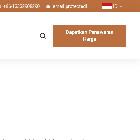
+86-13332908290
[email protected]
ID
Dapatkan Penawaran
Harga