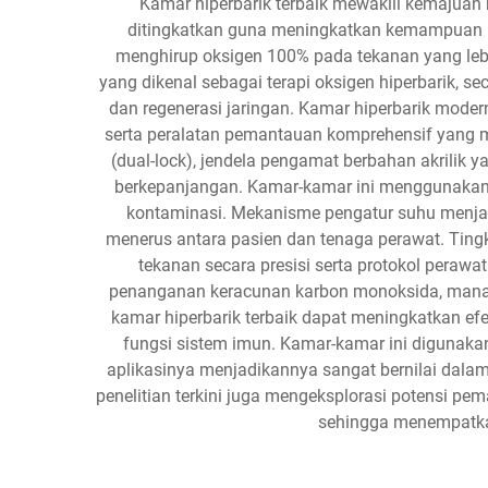
Kamar hiperbarik terbaik mewakili kemajuan
ditingkatkan guna meningkatkan kemampuan p
menghirup oksigen 100% pada tekanan yang lebih 
yang dikenal sebagai terapi oksigen hiperbarik, 
dan regenerasi jaringan. Kamar hiperbarik mode
serta peralatan pemantauan komprehensif yang me
(dual-lock), jendela pengamat berbahan akrilik 
berkepanjangan. Kamar-kamar ini menggunakan s
kontaminasi. Mekanisme pengatur suhu menjami
menerus antara pasien dan tenaga perawat. Tin
tekanan secara presisi serta protokol perawa
penanganan keracunan karbon monoksida, manaj
kamar hiperbarik terbaik dapat meningkatkan ef
fungsi sistem imun. Kamar-kamar ini digunakan 
aplikasinya menjadikannya sangat bernilai dalam p
penelitian terkini juga mengeksplorasi potensi p
sehingga menempatkan