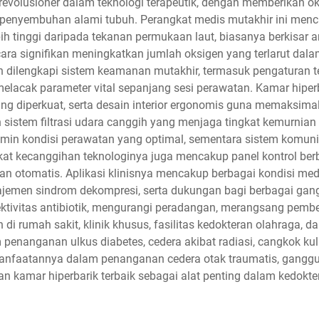
 revolusioner dalam teknologi terapeutik, dengan memberikan o
enyembuhan alami tubuh. Perangkat medis mutakhir ini menci
tinggi daripada tekanan permukaan laut, biasanya berkisar ant
secara signifikan meningkatkan jumlah oksigen yang terlarut d
rn dilengkapi sistem keamanan mutakhir, termasuk pengaturan 
lacak parameter vital sepanjang sesi perawatan. Kamar hiperb
yang diperkuat, serta desain interior ergonomis guna memaksi
istem filtrasi udara canggih yang menjaga tingkat kemurnian
n kondisi perawatan yang optimal, sementara sistem komunika
gkat kecanggihan teknologinya juga mencakup panel kontrol b
tan otomatis. Aplikasi klinisnya mencakup berbagai kondisi me
emen sindrom dekompresi, serta dukungan bagi berbagai gang
ektivitas antibiotik, mengurangi peradangan, merangsang pem
di rumah sakit, klinik khusus, fasilitas kedokteran olahraga, 
enanganan ulkus diabetes, cedera akibat radiasi, cangkok kulit y
emanfaatannya dalam penanganan cedera otak traumatis, gangg
 kamar hiperbarik terbaik sebagai alat penting dalam kedokter