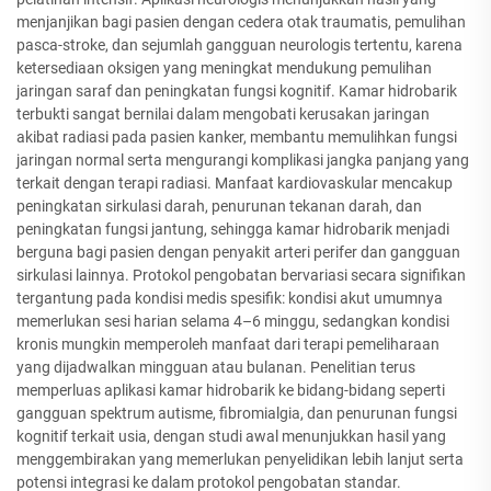
menjanjikan bagi pasien dengan cedera otak traumatis, pemulihan
pasca-stroke, dan sejumlah gangguan neurologis tertentu, karena
ketersediaan oksigen yang meningkat mendukung pemulihan
jaringan saraf dan peningkatan fungsi kognitif. Kamar hidrobarik
terbukti sangat bernilai dalam mengobati kerusakan jaringan
akibat radiasi pada pasien kanker, membantu memulihkan fungsi
jaringan normal serta mengurangi komplikasi jangka panjang yang
terkait dengan terapi radiasi. Manfaat kardiovaskular mencakup
peningkatan sirkulasi darah, penurunan tekanan darah, dan
peningkatan fungsi jantung, sehingga kamar hidrobarik menjadi
berguna bagi pasien dengan penyakit arteri perifer dan gangguan
sirkulasi lainnya. Protokol pengobatan bervariasi secara signifikan
tergantung pada kondisi medis spesifik: kondisi akut umumnya
memerlukan sesi harian selama 4–6 minggu, sedangkan kondisi
kronis mungkin memperoleh manfaat dari terapi pemeliharaan
yang dijadwalkan mingguan atau bulanan. Penelitian terus
memperluas aplikasi kamar hidrobarik ke bidang-bidang seperti
gangguan spektrum autisme, fibromialgia, dan penurunan fungsi
kognitif terkait usia, dengan studi awal menunjukkan hasil yang
menggembirakan yang memerlukan penyelidikan lebih lanjut serta
potensi integrasi ke dalam protokol pengobatan standar.