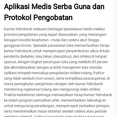
Aplikasi Medis Serba Guna dan
Protokol Pengobatan
Kamar hidrobarik melayani berbagai spesialisasi medis melalui
protokol pengobatan yang dapat disesuaikan, yang menangani
beragam kondisi kesehatan—mulai dari cedera akut hingga
gangguan kronis. Spesialis perawatan luka memanfaatkan terapi
kamar hidrobarik untuk mempercepat penyembuhan ulkus di kaki
penderita diabetes, luka tekan (decubitus), dan infeksi di tempat
operasi, dengan tingkat penutupan luka yang melebihi 85 persen
bila dikombinasikan dengan praktik manajemen luka standar.
Aplikasi ortopedi mencakup pengobatan infeksi tulang, fraktur
yang tidak sembuh (non-union), serta komplikasi pascaoperasi, di
mana peningkatan pengiriman oksigen oleh kamar hidrobarik
mendorong regenerasi tulang dan mengurangi risiko infeksi.
Praktisi kedokteran olahraga memasukkan terapi kamar hidrobarik
ke dalam program pemulihan atlet, memanfaatkan teknologi ini
untuk mengurangi peradangan, mempercepat perbaikan jaringan,
serta meminimalkan masa istirahat setelah cedera atau periode
pelatihan intensif. Aplikasi neurologis menunjukkan hasil yang