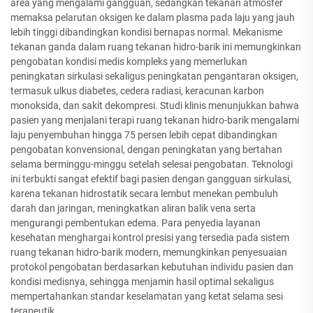
area yang mengalami gangguan, sedangkan tekanan atmosfer
memaksa pelarutan oksigen ke dalam plasma pada laju yang jauh
lebih tinggi dibandingkan kondisi bernapas normal. Mekanisme
tekanan ganda dalam ruang tekanan hidro-barik ini memungkinkan
pengobatan kondisi medis kompleks yang memerlukan
peningkatan sirkulasi sekaligus peningkatan pengantaran oksigen,
termasuk ulkus diabetes, cedera radiasi, keracunan karbon
monoksida, dan sakit dekompresi. Studi klinis menunjukkan bahwa
pasien yang menjalani terapi ruang tekanan hidro-barik mengalami
laju penyembuhan hingga 75 persen lebih cepat dibandingkan
pengobatan konvensional, dengan peningkatan yang bertahan
selama berminggu-minggu setelah selesai pengobatan. Teknologi
ini terbukti sangat efektif bagi pasien dengan gangguan sirkulasi,
karena tekanan hidrostatik secara lembut menekan pembuluh
darah dan jaringan, meningkatkan aliran balik vena serta
mengurangi pembentukan edema. Para penyedia layanan
kesehatan menghargai kontrol presisi yang tersedia pada sistem
ruang tekanan hidro-barik modern, memungkinkan penyesuaian
protokol pengobatan berdasarkan kebutuhan individu pasien dan
kondisi medisnya, sehingga menjamin hasil optimal sekaligus
mempertahankan standar keselamatan yang ketat selama sesi
terapeutik.