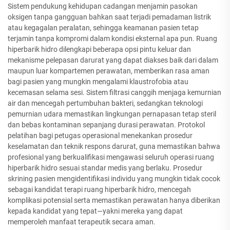
Sistem pendukung kehidupan cadangan menjamin pasokan
oksigen tanpa gangguan bahkan saat terjadi pemadaman listrik
atau kegagalan peralatan, sehingga keamanan pasien tetap
terjamin tanpa kompromi dalam kondisi eksternal apa pun. Ruang
hiperbarik hidro dilengkapi beberapa opsi pintu keluar dan
mekanisme pelepasan darurat yang dapat diakses baik dari dalam
maupun luar kompartemen perawatan, memberikan rasa aman
bagi pasien yang mungkin mengalami klaustrofobia atau
kecemasan selama sesi. Sistem filtrasi canggih menjaga kemurnian
air dan mencegah pertumbuhan bakteri, sedangkan teknologi
pemurnian udara memastikan lingkungan pernapasan tetap steril
dan bebas kontaminan sepanjang durasi perawatan. Protokol
pelatihan bagi petugas operasional menekankan prosedur
keselamatan dan teknik respons darurat, guna memastikan bahwa
profesional yang berkualifikasi mengawasi seluruh operasi ruang
hiperbarik hidro sesuai standar medis yang berlaku. Prosedur
skrining pasien mengidentifikasi individu yang mungkin tidak cocok
sebagai kandidat terapi ruang hiperbarik hidro, mencegah
komplikasi potensial serta memastikan perawatan hanya diberikan
kepada kandidat yang tepat—yakni mereka yang dapat
memperoleh manfaat terapeutik secara aman.