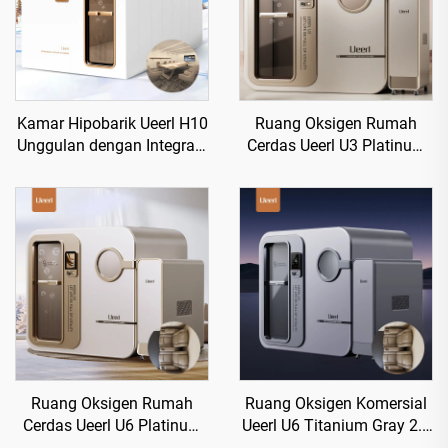
Kamar Hipobarik Ueerl H10
Ruang Oksigen Rumah
Unggulan dengan Integrasi
Cerdas Ueerl U3 Platinum
Cerdas dan Kustomisasi
White Terapi Portabel
Multi-Scene
untuk Rumah
Ruang Oksigen Rumah
Ruang Oksigen Komersial
Cerdas Ueerl U6 Platinum
Ueerl U6 Titanium Gray 2.0
White Terapi Portabel
ATA untuk Pusat