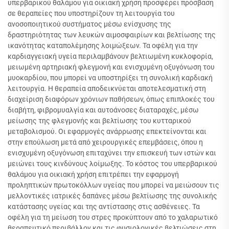
υπερβαρικού θαλάμου για οικιακή χρήση προσφέρει πρόσβαση
σε θεραπείες που υποστηρίζουν τη λειτουργία του
ανοσοποιητικού συστήματος μέσω ενίσχυσης της
δραστηριότητας των λευκών αιμοσφαιρίων και βελτίωσης της
ικανότητας καταπολέμησης λοιμώξεων. Τα οφέλη για την
καρδιαγγειακή υγεία περιλαμβάνουν βελτιωμένη κυκλοφορία,
μειωμένη αρτηριακή φλεγμονή και ενισχυμένη οξυγόνωση του
μυοκαρδίου, που μπορεί να υποστηρίξει τη συνολική καρδιακή
λειτουργία. Η θεραπεία αποδεικνύεται αποτελεσματική στη
διαχείριση διαφόρων χρόνιων παθήσεων, όπως επιπλοκές του
διαβήτη, φιβρομυαλγία και αυτοάνοσες διαταραχές, μέσω
μείωσης της φλεγμονής και βελτίωσης του κυτταρικού
μεταβολισμού. Οι εφαρμογές ανάρρωσης επεκτείνονται και
στην επούλωση μετά από χειρουργικές επεμβάσεις, όπου η
ενισχυμένη οξυγόνωση επιταχύνει την επισκευή των ιστών και
μειώνει τους κινδύνους λοίμωξης. Το κόστος του υπερβαρικού
θαλάμου για οικιακή χρήση επιτρέπει την εφαρμογή
προληπτικών πρωτοκόλλων υγείας που μπορεί να μειώσουν τις
μελλοντικές ιατρικές δαπάνες μέσω βελτίωσης της συνολικής
κατάστασης υγείας και της αντίστασης στις ασθένειες. Τα
οφέλη για τη μείωση του στρες προκύπτουν από το χαλαρωτικό
θεραπευτικό περιβάλλον και τις φυσιολογικές βελτιώσεις στη