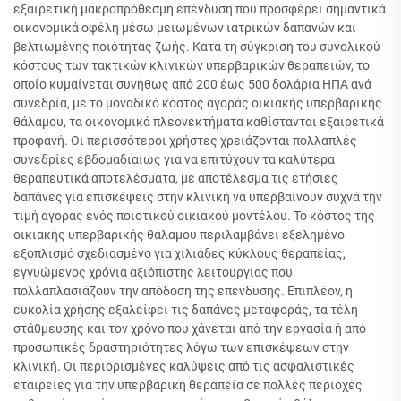
εξαιρετική μακροπρόθεσμη επένδυση που προσφέρει σημαντικά
οικονομικά οφέλη μέσω μειωμένων ιατρικών δαπανών και
βελτιωμένης ποιότητας ζωής. Κατά τη σύγκριση του συνολικού
κόστους των τακτικών κλινικών υπερβαρικών θεραπειών, το
οποίο κυμαίνεται συνήθως από 200 έως 500 δολάρια ΗΠΑ ανά
συνεδρία, με το μοναδικό κόστος αγοράς οικιακής υπερβαρικής
θάλαμου, τα οικονομικά πλεονεκτήματα καθίστανται εξαιρετικά
προφανή. Οι περισσότεροι χρήστες χρειάζονται πολλαπλές
συνεδρίες εβδομαδιαίως για να επιτύχουν τα καλύτερα
θεραπευτικά αποτελέσματα, με αποτέλεσμα τις ετήσιες
δαπάνες για επισκέψεις στην κλινική να υπερβαίνουν συχνά την
τιμή αγοράς ενός ποιοτικού οικιακού μοντέλου. Το κόστος της
οικιακής υπερβαρικής θάλαμου περιλαμβάνει εξελημένο
εξοπλισμό σχεδιασμένο για χιλιάδες κύκλους θεραπείας,
εγγυώμενος χρόνια αξιόπιστης λειτουργίας που
πολλαπλασιάζουν την απόδοση της επένδυσης. Επιπλέον, η
ευκολία χρήσης εξαλείφει τις δαπάνες μεταφοράς, τα τέλη
στάθμευσης και τον χρόνο που χάνεται από την εργασία ή από
προσωπικές δραστηριότητες λόγω των επισκέψεων στην
κλινική. Οι περιορισμένες καλύψεις από τις ασφαλιστικές
εταιρείες για την υπερβαρική θεραπεία σε πολλές περιοχές