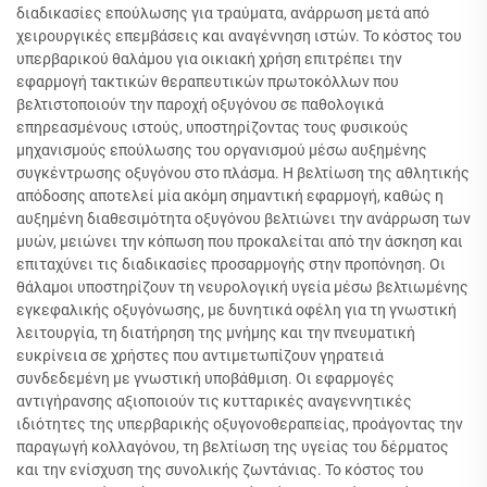
διαδικασίες επούλωσης για τραύματα, ανάρρωση μετά από
χειρουργικές επεμβάσεις και αναγέννηση ιστών. Το κόστος του
υπερβαρικού θαλάμου για οικιακή χρήση επιτρέπει την
εφαρμογή τακτικών θεραπευτικών πρωτοκόλλων που
βελτιστοποιούν την παροχή οξυγόνου σε παθολογικά
επηρεασμένους ιστούς, υποστηρίζοντας τους φυσικούς
μηχανισμούς επούλωσης του οργανισμού μέσω αυξημένης
συγκέντρωσης οξυγόνου στο πλάσμα. Η βελτίωση της αθλητικής
απόδοσης αποτελεί μία ακόμη σημαντική εφαρμογή, καθώς η
αυξημένη διαθεσιμότητα οξυγόνου βελτιώνει την ανάρρωση των
μυών, μειώνει την κόπωση που προκαλείται από την άσκηση και
επιταχύνει τις διαδικασίες προσαρμογής στην προπόνηση. Οι
θάλαμοι υποστηρίζουν τη νευρολογική υγεία μέσω βελτιωμένης
εγκεφαλικής οξυγόνωσης, με δυνητικά οφέλη για τη γνωστική
λειτουργία, τη διατήρηση της μνήμης και την πνευματική
ευκρίνεια σε χρήστες που αντιμετωπίζουν γηρατειά
συνδεδεμένη με γνωστική υποβάθμιση. Οι εφαρμογές
αντιγήρανσης αξιοποιούν τις κυτταρικές αναγεννητικές
ιδιότητες της υπερβαρικής οξυγονοθεραπείας, προάγοντας την
παραγωγή κολλαγόνου, τη βελτίωση της υγείας του δέρματος
και την ενίσχυση της συνολικής ζωντάνιας. Το κόστος του