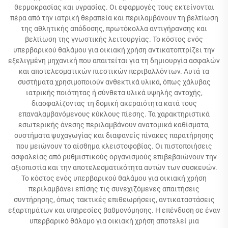
θερμοκρασίας και υγρασίας. Οι εφαρμογές τους εκτείνονται
πέρα από την ιατρική θεραπεία και περιλαμβάνουν τη βελτίωση
της αθλητικής απόδοσης, πρωτόκολλα αντιγήρανσης και
βελτίωση της γνωστικής λειτουργίας. Το κόστος ενός
υπερβαρικού θαλάμου για οικιακή χρήση αντικατοπτρίζει την
εξελιγμένη μηχανική που απαιτείται για τη δημιουργία ασφαλών
και αποτελεσματικών πιεστικών περιβαλλόντων. Αυτά τα
συστήματα χρησιμοποιούν ανθεκτικά υλικά, όπως χάλυβας
ιατρικής ποιότητας ή σύνθετα υλικά υψηλής αντοχής,
διασφαλίζοντας τη δομική ακεραιότητα κατά τους
επαναλαμβανόμενους κύκλους πίεσης. Τα χαρακτηριστικά
εσωτερικής άνεσης περιλαμβάνουν ανατομικά καθίσματα,
συστήματα ψυχαγωγίας και διαφανείς πίνακες παρατήρησης
που μειώνουν το αίσθημα κλειστοφοβίας. Οι πιστοποιήσεις
ασφαλείας από ρυθμιστικούς οργανισμούς επιβεβαιώνουν την
αξιοπιστία και την αποτελεσματικότητα αυτών των συσκευών.
Το κόστος ενός υπερβαρικού θαλάμου για οικιακή χρήση
περιλαμβάνει επίσης τις συνεχιζόμενες απαιτήσεις
συντήρησης, όπως τακτικές επιθεωρήσεις, αντικαταστάσεις
εξαρτημάτων και υπηρεσίες βαθμονόμησης. Η επένδυση σε έναν
υπερβαρικό θάλαμο για οικιακή χρήση αποτελεί μια