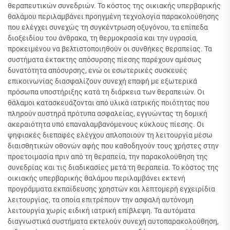
θεραπευτικών συνεδριών. Το κόστος της οικιακής υπερβαρικής
θαλάμου περιλαμβάνει προηγμένη τεχνολογία παρακολούθησης
που ελέγχει συνεχώς τη συγκέντρωση οξυγόνου, τα επίπεδα
διοξειδίου του άνθρακα, τη θερμοκρασία και την υγρασία,
προκειμένου να βελτιστοποιηθούν οι συνθήκες θεραπείας. Τα
συστήματα έκτακτης απόσυρσης πίεσης παρέχουν αμέσως
δυνατότητα απόσυρσης, ενώ οι εσωτερικές συσκευές
επικοινωνίας διασφαλίζουν συνεχή επαφή με εξωτερικά
πρόσωπα υποστήριξης κατά τη διάρκεια των θεραπειών. Οι
θάλαμοι κατασκευάζονται από υλικά ιατρικής ποιότητας που
πληρούν αυστηρά πρότυπα ασφαλείας, εγγυώντας τη δομική
ακεραιότητα υπό επαναλαμβανόμενους κύκλους πίεσης. Οι
ψηφιακές διεπαφές ελέγχου απλοποιούν τη λειτουργία μέσω
διαισθητικών οθονών αφής που καθοδηγούν τους χρήστες στην
προετοιμασία πριν από τη θεραπεία, την παρακολούθηση της
συνεδρίας και τις διαδικασίες μετά τη θεραπεία. Το κόστος της
οικιακής υπερβαρικής θαλάμου περιλαμβάνει εκτενή
προγράμματα εκπαίδευσης χρηστών και λεπτομερή εγχειρίδια
λειτουργίας, τα οποία επιτρέπουν την ασφαλή αυτόνομη
λειτουργία χωρίς ειδική ιατρική επίβλεψη. Τα αυτόματα
διαγνωστικά συστήματα εκτελούν συνεχή αυτοπαρακολούθηση,