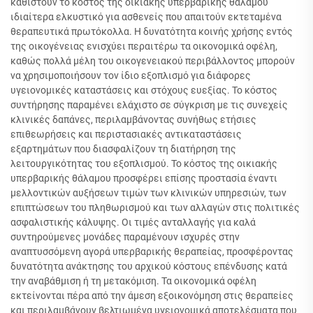
καθιστούν το κόστος της οικιακής υπερβαρικής θάλαμου
ιδιαίτερα ελκυστικό για ασθενείς που απαιτούν εκτεταμένα
θεραπευτικά πρωτόκολλα. Η δυνατότητα κοινής χρήσης εντός
της οικογένειας ενισχύει περαιτέρω τα οικονομικά οφέλη,
καθώς πολλά μέλη του οικογενειακού περιβάλλοντος μπορούν
να χρησιμοποιήσουν τον ίδιο εξοπλισμό για διάφορες
υγειονομικές καταστάσεις και στόχους ευεξίας. Το κόστος
συντήρησης παραμένει ελάχιστο σε σύγκριση με τις συνεχείς
κλινικές δαπάνες, περιλαμβάνοντας συνήθως ετήσιες
επιθεωρήσεις και περιστασιακές αντικαταστάσεις
εξαρτημάτων που διασφαλίζουν τη διατήρηση της
λειτουργικότητας του εξοπλισμού. Το κόστος της οικιακής
υπερβαρικής θάλαμου προσφέρει επίσης προστασία έναντι
μελλοντικών αυξήσεων τιμών των κλινικών υπηρεσιών, των
επιπτώσεων του πληθωρισμού και των αλλαγών στις πολιτικές
ασφαλιστικής κάλυψης. Οι τιμές ανταλλαγής για καλά
συντηρούμενες μονάδες παραμένουν ισχυρές στην
αναπτυσσόμενη αγορά υπερβαρικής θεραπείας, προσφέροντας
δυνατότητα ανάκτησης του αρχικού κόστους επένδυσης κατά
την αναβάθμιση ή τη μετακόμιση. Τα οικονομικά οφέλη
εκτείνονται πέρα από την άμεση εξοικονόμηση στις θεραπείες
και περιλαμβάνουν βελτιωμένα υγειονομικά αποτελέσματα που