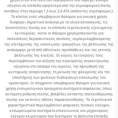
οξυγόνο σε επίπεδα υψηλότερα από την ατμοσφαιρική πίεση,
συνήθως στην περιοχή 1,3 έως 2,0 ATA (απόλυτες ατμόσφαιρες).
Το κόστος ενός υπερβαρικού θαλάμου για οικιακή χρήση
διαφέρει σημαντικά ανάλογα με τα υλικά κατασκευής, τις
δυνατότητες πίεσης και το επίπεδο τεχνολογικής εξελιγμένης
λειτουργίας. Αυτοί οι θάλαμοι χρησιμοποιούνται για
πολλαπλούς θεραπευτικούς σκοπούς, συμπεριλαμβανομένης
της επιτάχυνσης της επούλωσης τραυμάτων, της βελτίωσης της
ανάκαμψης μετά από αθλητικές προσπάθειες και της γενικής
βελτίωσης της ευεξίας. Οι κύριες λειτουργίες τους
περιλαμβάνουν την αύξηση της κορεσμένης συγκέντρωσης
οξυγόνου στο πλάσμα του αίματος, την προώθηση της
κυτταρικής αναγέννησης, τη μείωση της φλεγμονής και την
υποστήριξη των φυσικών διαδικασιών επούλωσης του
οργανισμού. Οι σύγχρονοι υπερβαρικοί θάλαμοι για οικιακή
χρήση ενσωματώνουν προηγμένα συστήματα ασφαλείας, όπως
αυτόματη ρύθμιση πίεσης, βαλβίδες έκτακτης απελευθέρωσης
πίεσης και εκτενείς οθόνες παρακολούθησης. Τα τεχνολογικά
χαρακτηριστικά περιλαμβάνουν ψηφιακές πίνακες ελέγχου,
ενσωματωμένα συστήματα επικοινωνίας και μηχανισμούς
ελέγχου κλιματισμού που διατηρούν τα βέλτιστα επίπεδα