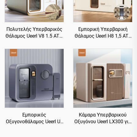
Πολυτελής Υπερβαρικός
Εμπορική Υπερβαρική
Θάλαμος Ueerl V8 1.5 ATA,
Θάλαμος Ueerl H8 1,5 ATA
Εμπορικός Τετραθέσιος,
Υψηλής Ροής για Σαλόνι
Κορυφαίας Κατηγορίας
Ομορφιάς
Εμπορικός
Κάμαρα Υπερβαρικού
Οξυγονοθάλαμος Ueerl U3
Οξυγόνου Ueerl LX300 για
Titanium Gray 2.0 ATA για
Σπίτι 2,0 ATA, Αποδοτική
Κέντρα Αποκατάστασης
Παραγωγή Οξυγόνου,