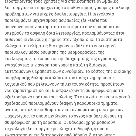
ειδοποιώντας τους χρήστες για οποιεσδήποτε ανωμαλίες
λειτουργίας και παρέχοντας κατευθυντήριες γραμμές επίλυσης
προβλημάτων για μικρές δυσλειτουργίες. Η τεχνολογία
περιλαμβάνει μηχανισμούς ασφαλείας (fail-safe) που
απενεργοποιούν αυτόματα τα συστήματα εάν οι παράμετροι
υπερβούν τα ασφαλή όρια λειτουργίας, προλαμβάνοντας έτσι
πιθανούς κινδύνους ή ζημιές στον εξοπλισμό. Τα συστήματα
ελέγχου του κλίματος διατηρούν το βέλτιστο εσωτερικό
περιβάλλον μέσω ρύθμισης της θερμοκρασίας, της
κυκλοφορίας του αέρα και της διαχείρισης της υγρασίας,
ενισχύοντας την άνεση του χρήστη κατά τη διάρκεια
εκτεταμένων θεραπευτικών συνεδριών. Το κόστος της οικιακής
υπερβαρικής θαλάμου καλύπτει τακτικές ενημερώσεις
λογισμικού που βελτιώνουν τη λειτουργικότητα, προσθέτουν
νέα χαρακτηριστικά και διασφαλίζουν τη συμμόρφωση με τα
εξελισσόμενα πρότυπα ασφαλείας. Τα στοιχεία του εσωτερικού
σχεδιασμού περιλαμβάνουν διαφανή παραθυρικά τμήματα,
άνετες διατάξεις καθισμάτων και ενσωμάτωση συστημάτων
ψυχαγωγίας, τα οποία μειώνουν το άγχος και βελτιώνουν τη
συμμόρφωση με τη θεραπεία. Οι θάλαμοι χρησιμοποιούν
τεχνολογία λειτουργίας με ελάχιστο θόρυβο, η οποία
ελαχιστοποιεί τις διαταραχές από θόρυβο, διατηρώντας