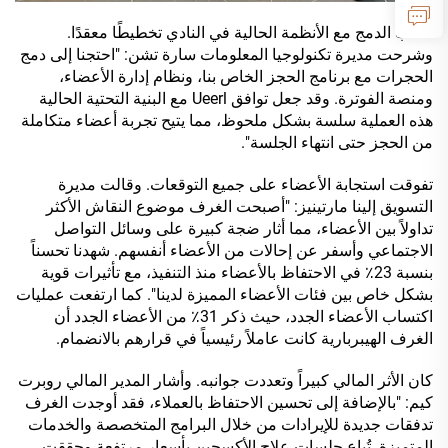
تطلب الدمج مع الأنظمة الحالية في النادي تخطيطًا معقدًا.
وشرحت مديرة تكنولوجيا المعلومات سارة تشن: "احتجنا إلى دمج
الحجرات مع برنامج الحجز الخاص بنا، ونظام إدارة الأعضاء،
ومنصة الفوترة. وقد جعل توافق Ueerl مع البنية التحتية الحالية
هذه العملية سلسة بشكل ملحوظ، مما يتيح تجربة أعضاء متكاملة
من الحجز حتى انتهاء الجلسة".
تفوقت استجابة الأعضاء على جميع التوقعات. وقالت مديرة
التسويق إلينا مارتينيز: "أصبحت الغرف موضوع النقاش الأكثر
تداولاً بين الأعضاء، مما أثار ضجة كبيرة على وسائل التواصل
الاجتماعي وأسفر عن إحالات من الأعضاء أنفسهم. شهدنا تحسناً
بنسبة 23٪ في الاحتفاظ بالأعضاء منذ التنفيذ، مع تأثيرات قوية
بشكل خاص بين فئات الأعضاء المميزة لدينا". كما ارتفعت عمليات
اكتساب الأعضاء الجدد، حيث ذكر 31٪ من الأعضاء الجدد أن
الغرف الهيبربارية كانت عاملاً رئيسياً في قرارهم بالانضمام.
كان الأثر المالي كبيراً وتعددت جوانبه. وأشار المدير المالي روبرت
كيم: "بالإضافة إلى تحسين الاحتفاظ بالعملاء، فقد أوجدت الغرف
تدفقات جديدة للإيرادات من خلال البرامج المتخصصة والخدمات
المتميزة. تُباع جلسات علاج الأكسجين بأسعار مرتفعة وحققت