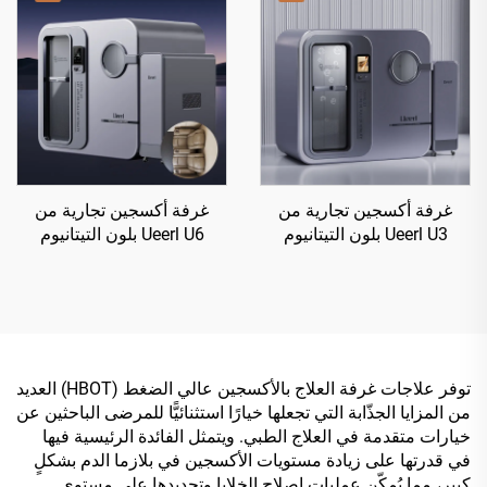
غرفة أكسجين تجارية من
غرفة أكسجين تجارية من
Ueerl U3 بلون التيتانيوم
Ueerl U6 بلون التيتانيوم
الرمادي 2.0 ATA لمراكز
الرمادي 2.0 ATA لمراكز
إعادة التأهيل
إعادة التأهيل
توفر علاجات غرفة العلاج بالأكسجين عالي الضغط (HBOT) العديد
من المزايا الجذّابة التي تجعلها خيارًا استثنائيًّا للمرضى الباحثين عن
خيارات متقدمة في العلاج الطبي. ويتمثل الفائدة الرئيسية فيها
في قدرتها على زيادة مستويات الأكسجين في بلازما الدم بشكلٍ
كبير، مما يُمكّن عمليات إصلاح الخلايا وتجديدها على مستوى