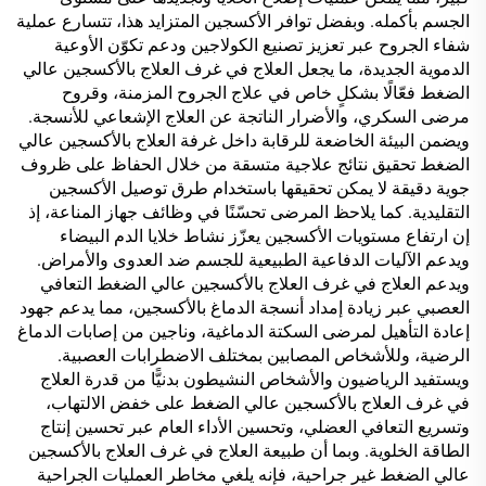
الجسم بأكمله. وبفضل توافر الأكسجين المتزايد هذا، تتسارع عملية
شفاء الجروح عبر تعزيز تصنيع الكولاجين ودعم تكوّن الأوعية
الدموية الجديدة، ما يجعل العلاج في غرف العلاج بالأكسجين عالي
الضغط فعّالًا بشكلٍ خاص في علاج الجروح المزمنة، وقروح
مرضى السكري، والأضرار الناتجة عن العلاج الإشعاعي للأنسجة.
ويضمن البيئة الخاضعة للرقابة داخل غرفة العلاج بالأكسجين عالي
الضغط تحقيق نتائج علاجية متسقة من خلال الحفاظ على ظروف
جوية دقيقة لا يمكن تحقيقها باستخدام طرق توصيل الأكسجين
التقليدية. كما يلاحظ المرضى تحسّنًا في وظائف جهاز المناعة، إذ
إن ارتفاع مستويات الأكسجين يعزّز نشاط خلايا الدم البيضاء
ويدعم الآليات الدفاعية الطبيعية للجسم ضد العدوى والأمراض.
ويدعم العلاج في غرف العلاج بالأكسجين عالي الضغط التعافي
العصبي عبر زيادة إمداد أنسجة الدماغ بالأكسجين، مما يدعم جهود
إعادة التأهيل لمرضى السكتة الدماغية، وناجين من إصابات الدماغ
الرضية، وللأشخاص المصابين بمختلف الاضطرابات العصبية.
ويستفيد الرياضيون والأشخاص النشيطون بدنيًّا من قدرة العلاج
في غرف العلاج بالأكسجين عالي الضغط على خفض الالتهاب،
وتسريع التعافي العضلي، وتحسين الأداء العام عبر تحسين إنتاج
الطاقة الخلوية. وبما أن طبيعة العلاج في غرف العلاج بالأكسجين
عالي الضغط غير جراحية، فإنه يلغي مخاطر العمليات الجراحية