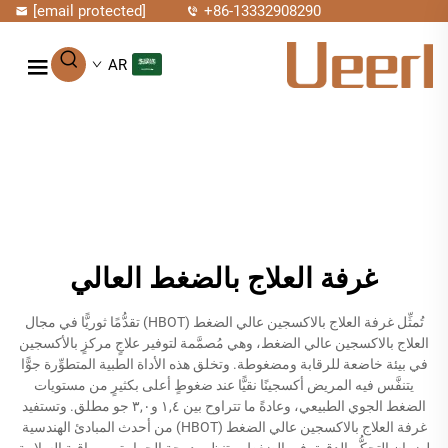
[email protected]
+86-13332908290
AR
غرفة العلاج بالضغط العالي
تُمثِّل غرفة العلاج بالاكسجين عالي الضغط (HBOT) تقدُّمًا ثوريًّا في مجال
العلاج بالاكسجين عالي الضغط، وهي مُصمَّمة لتوفير علاجٍ مركزٍ بالأكسجين
في بيئة خاضعة للرقابة ومضغوطة. وتخلق هذه الأداة الطبية المتطوِّرة جوًّا
يتنفَّس فيه المريض أكسجينًا نقيًّا عند ضغوطٍ أعلى بكثيرٍ من مستويات
الضغط الجوي الطبيعي، وعادةً ما تتراوح بين ١,٤ و٣,٠ جو مطلق. وتستفيد
غرفة العلاج بالاكسجين عالي الضغط (HBOT) من أحدث المبادئ الهندسية
لضمان التحكُّم الدقيق في الضغط، وتنظيم درجة الحرارة، ومراقبة السلامة