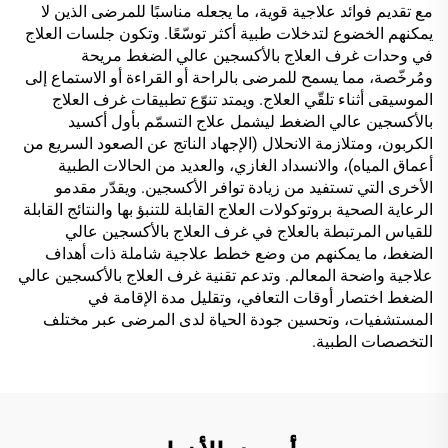
مع تقديم فوائد علاجية قوية، ما يجعله مناسبًا للمرضى الذين لا
يمكنهم الخضوع لتدخلات طبية أكثر توسّعًا. وتكون جلسات العلاج
في وحدات غرف العلاج بالأكسجين عالي الضغط مريحة
ومُرخّصة، مما يسمح للمرضى بالراحة أو القراءة أو الاستماع إلى
الموسيقى أثناء تلقّي العلاج. ويمتد تنوّع تطبيقات غرف العلاج
بالأكسجين عالي الضغط ليشمل علاج التسمّم بأول أكسيد
الكربون، ومتلازمة الانحلال (الإجهاد الناتج عن الصعود السريع من
أعماق المياه)، والانسداد الغازي، والعديد من الحالات الطبية
الأخرى التي تستفيد من زيادة توافر الأكسجين. ويقدّر مقدمو
الرعاية الصحية بروتوكولات العلاج القابلة للتنبؤ بها والنتائج القابلة
للقياس المرتبطة بالعلاج في غرف العلاج بالأكسجين عالي
الضغط، ما يمكنهم من وضع خطط علاجية شاملة ذات أهداف
علاجية واضحة المعالم. وتدعم تقنية غرف العلاج بالأكسجين عالي
الضغط اختصار أوقات التعافي، وتقليل مدة الإقامة في
المستشفيات، وتحسين جودة الحياة لدى المرضى عبر مختلف
التخصصات الطبية.