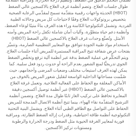
طوال جلسات العلاج. وتضم أنظمة غرف العلاج بالاكسجين عالي الضغط
(HBOT) الحديثة واجهات رقمية متقدِّمة تسمح لمقدِّمي الرعاية الصحية
بتخصيص بروتوكولات العلاج وفقًا لاحتياجات كل مريض وحالاته الطبية
الفردية. وتشمل التكنولوجيا الكامنة وراء هذه الغرف بناءً متينًا لوعاء الضغط،
وأنظمة دعم حياة متطوِّرة، وآليات أمان شاملة تكفل راحة المريض وأمنه
الأمثل. وتُصنَّع وحدات غرف العلاج بالاكسجين عالي الضغط (HBOT)
باستخدام مواد طبية الجودة تتوافق مع المعايير التنظيمية الصارمة، وتتميَّز
بفتحات عرض شفافة تتيح المراقبة المستمرة للمريض أثناء جلسات العلاج.
ويتم التحكُّم في عملية الضغط بدقة عبر أنظمة آلية ترفع وتخفِّض الضغط
الجوي تدريجيًّا لمنع الشعور بعدم الراحة أو حدوث ردود فعل سلبية. كما
يمكن لهذه الغرف استيعاب مختلف وضعيات المرضى وأحجامهم، حيث
صُمِّمت مساحاتها الداخلية الواسعة لتقليل شعور المريض بالخوف من
الأماكن المغلقة مع الحفاظ على الفعالية العلاجية. وتعمل غرفة العلاج
بالاكسجين عالي الضغط (HBOT) عبر أنظمة توصيل أكسجين دقيقة
المعايرة تحافظ على تركيب الغاز ثابتًا طوال مدة العلاج. وتضمن أنظمة
الترشيح المتقدِّمة نقاء الهواء، بينما تتيح أنظمة الاتصال المدمجة للمريض
الحفاظ على التواصل مع الطاقم الطبي أثناء العلاج. ويشمل البنية التحتية
التكنولوجية أنظمة طاقة احتياطية، وقدرات إزالة الضغط الطارئة، ومراقبة
فورية لمعايير الغرفة الحيوية مثل الضغط ودرجة الحرارة والرطوبة
ومستويات تركيز الأكسجين.