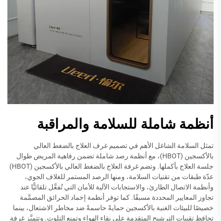
أنظمة شاملة للسلامة والمراقبة
تمثل السلامة الشاغل الأهم في تصميم غرف العلاج بالضغط العالي
بالأكسجين (HBOT)، مع أنظمة رصد شاملة تضمن رفاهية المريض طوال
جلسة العلاج بأكملها. وتضم غرفة العلاج بالضغط العالي بالأكسجين (HBOT)
عدّة طبقات من تقنيات السلامة، ومنها الرصد المستمر للغلاف الجوي،
وأنظمة الاتصال الطارئ، والاستجابات الآلية للأمان التي تُفعَّل تلقائيًّا عند
تجاوز المعايير المحددة مسبقًا. كما توفر أنظمة إخماد الحرائق المصمَّمة
خصيصًا للبيئات الغنية بالأكسجين حمايةً حاسمةً ضد مخاطر الاشتعال، بينما
تحافظ تقنيات الترشيح المتقدمة على نقاء الهواء وتمنع التلوث. وتتميَّز غرفة