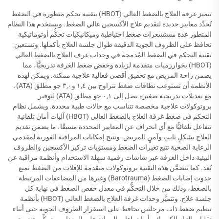
تتميز غرفة العلاج بالضغط العالي (HBOT) بتقنية تحكم متطورة في الضغط
تُحدِّد معايير جديدة لتقديم علاج الأكسجين عالي الضغط. ويستخدم هذا النظام
المتطور عدة مستشعرات ضغط احتياطية وميكانيكيات تحكُّم أوتوماتيكية
تحافظ على الظروف الجوية الدقيقة طوال جلسة العلاج بأكملها. وتستعين
تقنية التحكم في الضغط المُدمجة في وحدات غرف العلاج بالضغط العالي
(HBOT) بخوارزميات متقدمة لزيادة وخفض ضغط الغرفة تدريجيًّا، مما
يضمن راحة المريض مع تحقيق أقصى فعالية علاجية ممكنة. ويمكن لهذه
الأنظمة أن تستوعب نطاقات ضغط تتراوح بين ١,٤ و٣,٠ جو مطلق (ATA)،
مع تعديلات تدريجية صغيرة تصل إلى ٠,١ جو مطلق (ATA) لتوفير
بروتوكولات علاجية مخصصة تتناسب مع حالات طبية محددة. ويشمل نظام
التحكم في ضغط غرفة العلاج بالضغط العالي (HBOT) آليات أمان تلقائية
تتفاعل تلقائيًّا مع أي انحراف عن المعايير المحددة مسبقًا، ما يضمن تقديم
العلاج بشكلٍ ثابتٍ وآمنٍ للمريض. وتتيح إمكانات المراقبة الفورية لمقدمي
الرعاية الصحية تتبع تغيرات الضغط ومستويات تركيز الأكسجين والظروف
البيئية داخل الغرفة عبر شاشات رقمية سهلة الاستخدام وأنظمة مراقبة عن
بُعد. كما تتضمَّن هذه التقنية بروتوكولات متقدمة للإفلات من الضغط تمنع
حدوث إصابات الضغط (Barotrauma) وغيرها من المضاعفات المرتبطة
بالضغط، وذلك من خلال التحكُّم في معدل خفض الضغط في نهاية كل
جلسة علاج. وتتميَّز وحدات غرفة العلاج بالضغط العالي (HBOT) بأنظمة
تنظيم ضغط ذات مرحلتين تحافظ على استقرار الظروف الجوية حتى أثناء
تقلبات التيار الكهربائي أو إجراءات الصيانة على المعدات. وتمكِّن هندسة