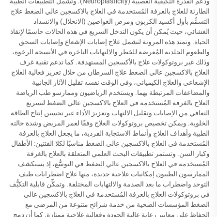
ودعم القدرة التكيُّفية العصبية (Neuroplasticity). وتشمل التطبيقات الطبية
الطارئة للعلاج بالغرفة المُستخدمة في العلاج بالاكسجين عالي الضغط علاج
التسمُّم بأول أكسيد الكربون ومرض الغواصين (الانحلال) والانسداد
الغشائي، حيث يُمكن أن يكون التدخل السريع في هذه الحالات حاسمًا لإنقاذ
الحياة. وتمتد هذه المرونة لتشمل علاج إصابات الإشعاع وإصابات السحق
والطعوم الجلدية المُعرضة للخطر والالتهابات الناخرة في الأنسجة الرخوة،
وذلك عبر بروتوكولات علاج بالأكسجين المستهدفة. كما تدعم تقنية غرف
العلاج بالاكسجين عالي الضغط علاج السرطان من خلال تعزيز فعالية العلاج
الإشعاعي والعلاج الكيميائي، وفي الوقت نفسه تقليل الآثار الجانبية
والمضاعفات المرتبطة بهما. ويستخدم الرياضيون وممارسو طب الرياضة
العلاج بالغرفة المُستخدمة في العلاج بالاكسجين عالي الضغط لتسريع
التعافي من الإصابات وتقليل الالتهاب وتعزيز الأداء عبر تحسين إنتاج الطاقة
الخلوية. ويمكن تخصيص بروتوكولات العلاج وفقًا لعمر المريض وشدة حالته
الطبية وأهداف العلاج وأنماط الاستجابة الفردية، ما يجعل العلاج بالغرفة
المُستخدمة في العلاج بالاكسجين عالي الضغط مناسبًا لكلا الفئتين: الأطفال
وكبار السن. وتستمر تطبيقات البحث العلمي المتعلقة بالعلاج بالغرفة
المُستخدمة في العلاج بالاكسجين عالي الضغط في التوسُّع، إذ يستكشف
الممارسون الطبيون إمكانيات علاجية جديدة، منها علاج اضطرابات طيف
التوحد واضطراب ما بعد الصدمة والالتهابات المختلفة. وتمكِّن قابلية التكيُّف
في بروتوكولات العلاج بالغرفة المُستخدمة في العلاج بالاكسجين عالي
الضغط المؤسسات الصحية من خدمة شرائح متنوعة من المرضى مع
الحفاظ على معايير رعاية عالية الجودة وفعالية علاجية ممتازة. كما أن دمج