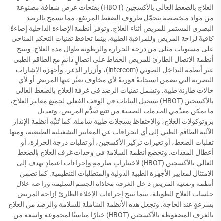
العلاج بالضغط العالي بالأكسجين (HBOT) بفتحات عرض شفافة مصنوعة
من مواد متخصصة تتحمّل ظروف الضغط المرتفع، مما يسمح بالرصد
البصري المستمر للمريض أثناء العلاج. وتوفر أنظمة الإضاءة الداخلية إضاءةً
كافيةً لراحة المريض وللمراقبة الطبية، بينما تحافظ تقنيات التحكم المناخي
على مستويات مثلى من درجة الحرارة والرطوبة طوال مدة العلاج. وتتيح
أنظمة الاتصال الطارئ للمريض الحفاظ على اتصالٍ دائمٍ مع الطاقم الطبي
عبر أنظمة التداخل الصوتي (Intercom)، وأزرار الذعر، وأجهزة الإشارات
البصرية التي تضمن استجابةً فوريةً لأي مخاوف يعبِّر عنها المريض أو لأي
حالات طارئة طبية. وتشمل تقنيات الرصد في غرفة العلاج بالضغط العالي
بالأكسجين (HBOT) تسجيل البيانات في الوقت الفعلي لجميع معايير العلاج،
ما يمكن مقدِّمي الخدمات الصحية من تتبع تقدُّم المريض، وتعديل
بروتوكولات العلاج، والاحتفاظ بسجلات طبية شاملة. كما تُنبِّه أنظمة الإنذار
الآلية الطاقم الطبي إلى أي انحرافات عن المعايير التشغيلية الطبيعية، ومنها
تقلبات الضغط، أو تغيرات تركيز الأكسجين، أو تقلبات درجة الحرارة، أو
أعطال المعدات. وتخضع أنظمة السلامة في وحدات غرف العلاج بالضغط
العالي بالأكسجين (HBOT) لاختباراتٍ صارمةٍ وإجراءات اعتمادٍ تهدف إلى
الامتثال لمعايير الأجهزة الطبية الدولية والمتطلبات التنظيمية. كما تضمن
أنظمة وضعية المريض داخل الغرفة محاذاة الجسم السليمة وراحته خلال
جلسات العلاج الطويلة، بينما تتيح إجراءات الإخلاء الطارئ إزاحة المريض
بسرعةٍ عند الحاجة. وتجعل هذه الأنظمة الشاملة للسلامة والرصد من العلاج
بالغرف المضغوطة بالأكسجين (HBOT) خيارًا مناسبًا لمجموعة واسعة من