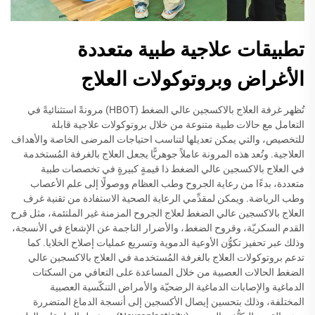
تطبيقات علاجية طبية متعددة
الأغراض وبروتوكولات العلاج
تُظهر غرفة العلاج بالاكسجين عالي الضغط (HBOT) مرونةً استثنائيةً في
التعامل مع حالات طبية متنوعة من خلال بروتوكولات علاجية قابلة
للتخصيص، والتي يمكن تعديلها لتناسب احتياجات المرضى الخاصة والأهداف
العلاجية. وتُعد هذه المرونة عاملاً جوهريًّا يجعل العلاج بالغرفة المُستخدمة
في العلاج بالاكسجين عالي الضغط ذا قيمةٍ كبيرةٍ في تخصصات طبية
متعددة، بدءًا من رعاية الجروح وطب العظام ووصولًا إلى علم الأعصاب
وطب الرياضة. ويمكن لمقدِّمي الرعاية الصحية الاستفادة من تقنية غرف
العلاج بالاكسجين عالي الضغط لعلاج الجروح المزمنة غير الملتئمة، مثل قرح
القدم السكريّة، وقروح الضغط، والأضرار الناجمة عن الإشعاع في الأنسجة،
وذلك عبر تحفيز تكوُّن الأوعية الدموية وتسريع عمليات إصلاح الخلايا. كما
تدعم بروتوكولات العلاج بالغرفة المُستخدمة في العلاج بالاكسجين عالي
الضغط الحالات العصبية من خلال المساعدة على التعافي من السكتات
الدماغية والإصابات الدماغية الرضحيّة والأمراض التنكّسية العصبية
المختلفة، وذلك بتحسين إيصال الأكسجين إلى أنسجة الدماغ المتضررة