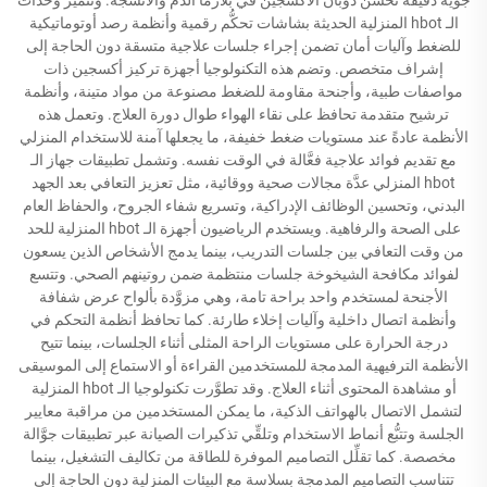
الـ hbot المنزلية الحديثة بشاشات تحكُّم رقمية وأنظمة رصد أوتوماتيكية
للضغط وآليات أمان تضمن إجراء جلسات علاجية متسقة دون الحاجة إلى
إشراف متخصص. وتضم هذه التكنولوجيا أجهزة تركيز أكسجين ذات
مواصفات طبية، وأجنحة مقاومة للضغط مصنوعة من مواد متينة، وأنظمة
ترشيح متقدمة تحافظ على نقاء الهواء طوال دورة العلاج. وتعمل هذه
الأنظمة عادةً عند مستويات ضغط خفيفة، ما يجعلها آمنة للاستخدام المنزلي
مع تقديم فوائد علاجية فعَّالة في الوقت نفسه. وتشمل تطبيقات جهاز الـ
hbot المنزلي عدَّة مجالات صحية ووقائية، مثل تعزيز التعافي بعد الجهد
البدني، وتحسين الوظائف الإدراكية، وتسريع شفاء الجروح، والحفاظ العام
على الصحة والرفاهية. ويستخدم الرياضيون أجهزة الـ hbot المنزلية للحد
من وقت التعافي بين جلسات التدريب، بينما يدمج الأشخاص الذين يسعون
لفوائد مكافحة الشيخوخة جلسات منتظمة ضمن روتينهم الصحي. وتتسع
الأجنحة لمستخدم واحد براحة تامة، وهي مزوَّدة بألواح عرض شفافة
وأنظمة اتصال داخلية وآليات إخلاء طارئة. كما تحافظ أنظمة التحكم في
درجة الحرارة على مستويات الراحة المثلى أثناء الجلسات، بينما تتيح
الأنظمة الترفيهية المدمجة للمستخدمين القراءة أو الاستماع إلى الموسيقى
أو مشاهدة المحتوى أثناء العلاج. وقد تطوَّرت تكنولوجيا الـ hbot المنزلية
لتشمل الاتصال بالهواتف الذكية، ما يمكن المستخدمين من مراقبة معايير
الجلسة وتتبُّع أنماط الاستخدام وتلقِّي تذكيرات الصيانة عبر تطبيقات جوَّالة
مخصصة. كما تقلِّل التصاميم الموفرة للطاقة من تكاليف التشغيل، بينما
تتناسب التصاميم المدمجة بسلاسة مع البيئات المنزلية دون الحاجة إلى