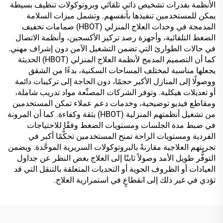
الأنظمة بقدرات تشخيص ذاتي تلقائي وبروتوكولات تنظيف بسيطة
يمكن للمستخدمين تنفيذها بأنفسهم. وتشمل ميزات السلامة
المدمجة في وحدات العلاج المنزلي (HBOT) صمامات تخفيف
الضغط التلقائية، وأجهزة رصد تركيز الأكسجين، وأنظمة الاتصال
في حالات الطوارئ التي تضمن التشغيل الآمن دون إشراف مهني.
كما أن التصميم المدمج لأنظمة العلاج المنزلي (HBOT) الحديثة
يجعلها مناسبة لمختلف المساحات السكنية، بدءًا من الشقق
ووصولًا إلى المنازل الأكبر حجمًا، دون الحاجة إلى تركيبات دائمة
أو تعديلات هيكلية. وتوفر الشركات المصنِّعة مواد تدريب شاملة،
ومقاطع فيديو توضيحية، وخدمات دعم عملاء تمكن المستخدمين
من تشغيل أنظمتهم المنزلية (HBOT) بثقة وكفاءة. كما أن المرونة
في ضبط مدة الجلسات ومستويات الضغط وفقًا للاحتياجات
الفردية ومستويات الراحة تمنح المستخدمين تحكُّمًا أكبر في
تجربتهم العلاجية مقارنةً بالبروتوكولات السريرية الموحَّدة. ويضمن
التوفُّر طويل الأمد وصولاً ثابتًا إلى العلاج بغض النظر عن جداول
العيادات أو الظروف الجوية أو التحديات المتعلقة بالتنقل التي قد
تؤدي في غير ذلك إلى انقطاعٍ في استمرارية العلاج.