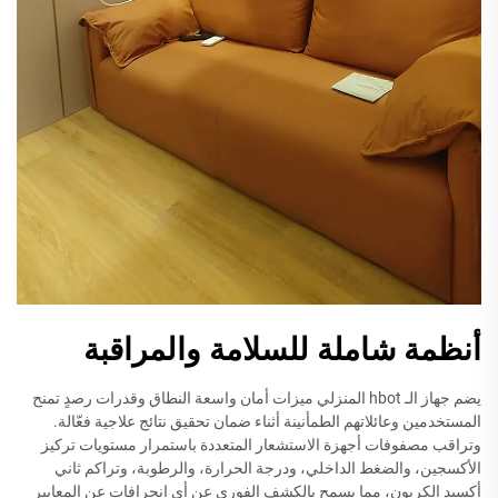
أنظمة شاملة للسلامة والمراقبة
يضم جهاز الـ hbot المنزلي ميزات أمان واسعة النطاق وقدرات رصدٍ تمنح
المستخدمين وعائلاتهم الطمأنينة أثناء ضمان تحقيق نتائج علاجية فعّالة.
وتراقب مصفوفات أجهزة الاستشعار المتعددة باستمرار مستويات تركيز
الأكسجين، والضغط الداخلي، ودرجة الحرارة، والرطوبة، وتراكم ثاني
أكسيد الكربون، مما يسمح بالكشف الفوري عن أي انحرافات عن المعايير