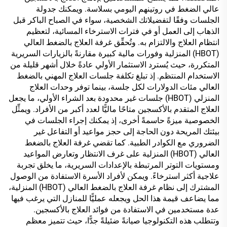
عالي الضغط في روتينهم اليومي بسلاسة. ويمكنك جدولة
الجلسات وفقًا لتفضيلاتك الشخصية، سواء في الصباح الباكر قبل
الذهاب إلى العمل أو في فترات الاسترخاء المسائية، لتعظيم
انتظام العلاج والالتزام به. وتُحقِّق غرفة العلاج بالضغط العالي
(HBOT) المنزلية وفورات مالية كبيرة مقارنةً بالزيارات السريرية
المتكررة، حيث يُسترد الاستثمار الأولي عادةً خلال أشهر قليلة من
الاستخدام المنتظم. إذ تبلغ تكلفة جلسات العلاج المهني بالضغط
العالي مئات الدولارات لكل جلسة، بينما توفر وحدات العلاج
المنزلي (HBOT) جلسات غير محدودة بعد الشراء الأولي، ما يجعل
العلاج المتقدم بالأكسجين متاحًا ماليًّا لعدد أكبر من الأفراد. ويمثِّل
الخصوصية ميزةً حاسمةً أخرى، إذ يمكنك إجراء الجلسات في
بيئتك المريحة دون الحاجة إلى حجز مواعيد أو التفاعل غير
الضروري مع الكوادر الطبية. كما تقضي غرفة العلاج بالضغط
العالي (HBOT) المنزلية على غرف الانتظار وتعارض المواعيد
ومستويات التوتر المرتبطة بالإعدادات السريرية، ما يخلق تجربة
علاجية أكثر استرخاءً. ويمكن لأفراد الأسرة الاستفادة من الوصول
المشترك إلى نظام غرفة العلاج بالضغط العالي (HBOT) المنزلية،
مما يضاعف قيمة هذا الحل ويجعله عمليًّا للمنازل التي يرغب فيها
عدة مستخدمين في الاستفادة من فوائد العلاج بالأكسجين.
وتتطلب هذه التكنولوجيا صيانةً ضئيلةً جدًّا، حيث تتميز معظم