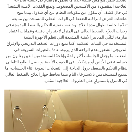
الضغط ضمن هوامش ضيقة جدًّا، ما يضمن أن تُقدَّم كل جلسة الجرعة
العلاجية المقصودة من الأكسجين المضغوط. وتمنع القفلات الأمنية التشغيلَ
في حال كشف أي مكوّن من مكونات النظام عن أي شذوذ، بينما تتيح
شاشات العرض لمراقبة الضغط في الوقت الفعلي للمستخدمين متابعة
تقدّم الجلسة طوال مدة العلاج. وخضعت تقنية التحكم بالضغط المدمجة في
وحدات العلاج بالضغط العالي في المنزل لاختباراتٍ دقيقة وعمليات اعتماد
صارمة، لتلبّي المعايير الأمنية المشددة التي تنظم الأجهزة الطبية
المستخدمة في البيئات السكنية. كما تمنع دورات الضغط التدريجي والإفراغ
التدريجي الشعور بعدم الراحة الذي يرتبط عادةً بالتغيرات السريعة في
الضغط، ما يجعل الجلسات أكثر راحةً وإتاحةً للمستخدمين الذين يعانون من
حساسية في الأذنين أو مشكلات في الجيوب الأنفية. وبفضل الطابع التلقائي
لنظام التحكم بالضغط، يزول الحاجة إلى التعديلات اليدوية أثناء الجلسات، ما
يسمح للمستخدمين بالاسترخاء التام بينما يحافظ جهاز العلاج بالضغط العالي
في المنزل باستمرارٍ على الظروف العلاجية المثلى.