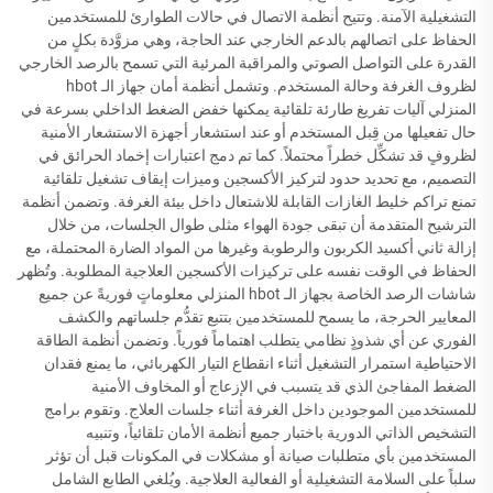
التشغيلية الآمنة. وتتيح أنظمة الاتصال في حالات الطوارئ للمستخدمين
الحفاظ على اتصالهم بالدعم الخارجي عند الحاجة، وهي مزوَّدة بكلٍ من
القدرة على التواصل الصوتي والمراقبة المرئية التي تسمح بالرصد الخارجي
لظروف الغرفة وحالة المستخدم. وتشمل أنظمة أمان جهاز الـ hbot
المنزلي آليات تفريغ طارئة تلقائية يمكنها خفض الضغط الداخلي بسرعة في
حال تفعيلها من قِبل المستخدم أو عند استشعار أجهزة الاستشعار الأمنية
لظروفٍ قد تشكِّل خطراً محتملاً. كما تم دمج اعتبارات إخماد الحرائق في
التصميم، مع تحديد حدود لتركيز الأكسجين وميزات إيقاف تشغيل تلقائية
تمنع تراكم خليط الغازات القابلة للاشتعال داخل بيئة الغرفة. وتضمن أنظمة
الترشيح المتقدمة أن تبقى جودة الهواء مثلى طوال الجلسات، من خلال
إزالة ثاني أكسيد الكربون والرطوبة وغيرها من المواد الضارة المحتملة، مع
الحفاظ في الوقت نفسه على تركيزات الأكسجين العلاجية المطلوبة. وتُظهر
شاشات الرصد الخاصة بجهاز الـ hbot المنزلي معلوماتٍ فوريةً عن جميع
المعايير الحرجة، ما يسمح للمستخدمين بتتبع تقدُّم جلساتهم والكشف
الفوري عن أي شذوذٍ نظامي يتطلب اهتماماً فورياً. وتضمن أنظمة الطاقة
الاحتياطية استمرار التشغيل أثناء انقطاع التيار الكهربائي، ما يمنع فقدان
الضغط المفاجئ الذي قد يتسبب في الإزعاج أو المخاوف الأمنية
للمستخدمين الموجودين داخل الغرفة أثناء جلسات العلاج. وتقوم برامج
التشخيص الذاتي الدورية باختبار جميع أنظمة الأمان تلقائياً، وتنبيه
المستخدمين بأي متطلبات صيانة أو مشكلات في المكونات قبل أن تؤثر
سلباً على السلامة التشغيلية أو الفعالية العلاجية. ويُلغي الطابع الشامل