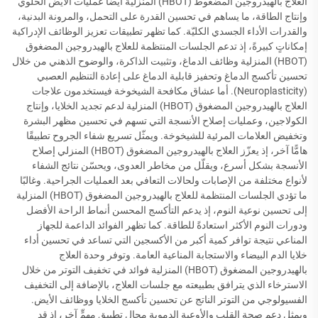
العلاج بالهيدروجين المضغوط (HBOT) المنزلية أيضًا عمليات الأيض الخلوي
وإنتاج الطاقة، ما يساهم في تحسين القدرة على التحمل، والمرونة البدنية،
والقدرات الأداء الجسدي الكليّة. كما تظهر تطبيقات تعزيز الوظائف الإدراكية
إمكاناتٍ كبيرةً، إذ تدعم الجلسات المنتظمة للعلاج بالهيدروجين المضغوق
(HBOT) المنزلية وظائف الدماغ، وتثبيت الذاكرة، والوضوح الذهني من خلال
تحسين تأكسج الدماغ وتحفيز قابلية الدماغ على إعادة التنظيم العصبي
(Neuroplasticity). أما عشاق مكافحة الشيخوخة فيستخدمون علاجات
العلاج بالهيدروجين المضغوق (HBOT) المنزلية لدعم تجديد الخلايا، وإنتاج
الكولاجين، وعمليات إصلاح الأنسجة التي تسهم في تحسين مظهر البشرة
وتخفيض العلامات المرئية للشيخوخة. ويمثّل تسريع شفاء الجروح تطبيقًا
هامًّا آخر، إذ يعزّز العلاج بالهيدروجين المضغوق (HBOT) المنزلي إصلاح
الأنسجة بشكل أسرع، ويقلّل من مخاطر العدوى، ويحسّن نتائج الشفاء
لأنواع مختلفة من الإصابات ولحالات التعافي بعد العمليات الجراحية. وغالبًا
ما تؤدي الجلسات المنتظمة للعلاج بالهيدروجين المضغوق (HBOT) المنزلية
إلى تحسين نوعية النوم، إذ يدعم التأكسج المحسن أنماط الراحة الأفضل
ودورات النوم الأكثر استعادةً للطاقة. كما تظهر الفوائد الداعمة للجهاز
المناعي نتيجة توافر كمية أكبر من الأكسجين التي تساعد في تحسين أداء
خلايا الدم البيضاء والاستجابة المناعية العامة. وتوفر وحدة العلاج
بالهيدروجين المضغوق (HBOT) المنزلية فوائد في تخفيف التوتر من خلال
الاسترخاء الذي يترافق بطبيعته مع جلسات العلاج، بالإضافة إلى التخفيف
الفسيولوجي من التوتر الناتج عن تحسين تأكسج الخلايا ووظائف الأيض.
ويمثل دعم صحة القلب والأوعية الدموية مجال تطبيقٍ مهمٍّ آخر، إذ قد