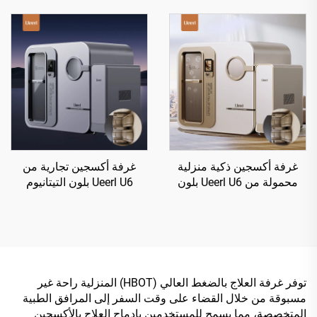
إعادة التأهيل
غرفة أكسجين ذكية منزلية
غرفة أكسجين تجارية من
محمولة من Ueerl U6 بلون
Ueerl U6 بلون التيتانيوم
البلاتينيوم الأبيض للعلاج
الرمادي 2.0 ATA لمراكز
المنزلي
إعادة التأهيل
توفر غرفة العلاج بالضغط العالي (HBOT) المنزلية راحة غير
مسبوقة من خلال القضاء على وقت السفر إلى المرافق الطبية
المتخصصة، مما يسمح للمستخدمين بإدماج العلاج بالأكسجين