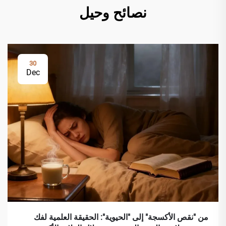
نصائح وحيل
30
Dec
من "نقص الأكسجة" إلى "الحيوية": الحقيقة العلمية لفك