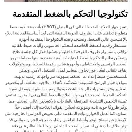
تكنولوجيا التحكم بالضغط المتقدمة
يتميز جهاز العلاج بالضغط العالي في المنزل (HBOT) بأنظمة تنظيم ضغط
متطورة تحافظ على الظروف الجوية الدقيقة التي تُعد أساسيةً لفعالية العلاج
بالأكسجين عالي الضغط. وتستخدم هذه التكنولوجيا المتقدمة أجهزة
استشعار رقمية للضغط الخاضعة للتحكم الحاسوبي وآليات ضبط تلقائية
تراقب باستمرار ظروف الغرفة الداخلية وتحسّنها خلال كل جلسة علاج.
ويتضمّن نظام التحكم بالضغط احتياطات أمنية متعددة، منها صماما تفريغ
الضغط الرئيسي والاحتياطي، وأجهزة قياس رقمية للضغط، وبروتوكولات
إيقاف تلقائي تُفعَّل فور تجاوز المعايير لمدى التشغيل الآمن. ويمكن
للمستخدمين ضبط إعدادات الضغط بسهولة عبر واجهات رقمية بديهية،
سواء باختيار البرامج المُسبقة المُصمَّمة لأهداف علاجية مختلفة، أو بتخصيص
المعايير وفق مستويات الراحة الشخصية والتوصيات الطبية. وبفضل تقنية
التحكم بالضغط المدمجة في جهاز العلاج بالضغط العالي في المنزل، تختفي
عملية التخمين التقليدية المرتبطة بالعلاجات بالأكسجين عالي الضغط، مما
يوفّر ظروفًا جوية ثابتة وموثوقة تُحسِّن الفوائد العلاجية إلى أقصى حدٍّ
ممكن. كما تعمل الخوارزميات المتقدمة على تعويض العوامل الخارجية مثل
الارتفاع عن سطح البحر وأنماط الطقس وتقلبات درجة الحرارة، والتي قد
تؤثر خلاف ذلك على استقرار الضغط الداخلي. ويحافظ النظام على دقة