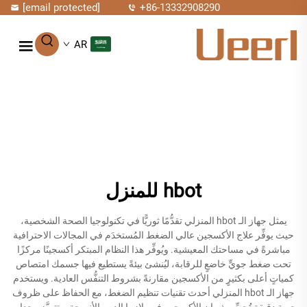
[email protected]
+86-13332908290
AR
hbot للمنزل
يمثل جهاز الـ hbot المنزلي تقدُّمًا ثوريًّا في تكنولوجيا الصحة الشخصية،
حيث يوفِّر علاج الأكسجين عالي الضغط المُستخدَم في المجالات الاحترافية
مباشرةً في مساحتك المعيشية. ويُوفِّر هذا النظام المبتكر أكسجينًا مركزًا
تحت ضغط جويٍّ خاضعٍ للرقابة، ليُنشئ بيئةً يستطيع فيها جسمك امتصاص
كمياتٍ أعلى بكثيرٍ من الأكسجين مقارنةً بشروط التنفُّس العادية. ويستخدم
جهاز الـ hbot المنزلي أحدث تقنيات تنظيم الضغط، مع الحفاظ على ظروف
جوية دقيقة تُحسِّن ذوبان الأكسجين في بلازما الدم والأنسجة. وتتميَّز وحدات