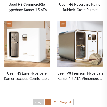
Ueerl H8 Commerciële
Ueerl H6 Hyperbare Kamer
Hyperbare Kamer 1,5 ATA
Dubbele Grote Ruimte
Hoogdebiet voor
Aanliggend Ontwerp voor
Schoonheidssalon
Sportrecovery
Ueerl H3 Luxe Hyperbare
Ueerl V8 Premium Hyperbare
Kamer Luxueus Comfortabel
Kamer 1,5 ATA Vierpersoons
Ontwerp voor
Commerciële Topklasse
Wellnesscentrum
Luxe Kamer
Vorige
1
2
Volgende