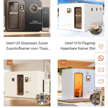
Ueerl U3 Onyxzwart Zuiver
Ueerl H10 Flagships
Zuurstofkamer voor Thuis
Hyperbare Kamer Slimme
Gebruik Hoogwaardig Civiel
Integratie Multi-Scene
Gebruik
Aanpassing