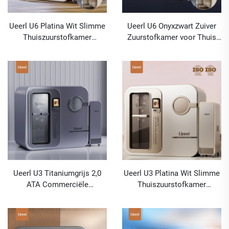
Ueerl U6 Platina Wit Slimme
Ueerl U6 Onyxzwart Zuiver
Thuiszuurstofkamer
Zuurstofkamer voor Thuis
Draagbare Therapie voor
Gebruik Hoogwaardig Civiel
Thuisgebruik
Gebruik
Ueerl U3 Titaniumgrijs 2,0
Ueerl U3 Platina Wit Slimme
ATA Commerciële
Thuiszuurstofkamer
Zuurstofkamer voor
Draagbare Therapie voor
Revalidatiecentra
Thuisgebruik