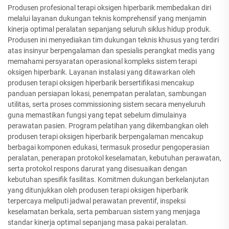
Produsen profesional terapi oksigen hiperbarik membedakan diri
melalui layanan dukungan teknis komprehensif yang menjamin
kinerja optimal peralatan sepanjang seluruh siklus hidup produk.
Produsen ini menyediakan tim dukungan teknis khusus yang terdiri
atas insinyur berpengalaman dan spesialis perangkat medis yang
memahami persyaratan operasional kompleks sistem terapi
oksigen hiperbarik. Layanan instalasi yang ditawarkan oleh
produsen terapi oksigen hiperbarik bersertifikasi mencakup
panduan persiapan lokasi, penempatan peralatan, sambungan
utilitas, serta proses commissioning sistem secara menyeluruh
guna memastikan fungsi yang tepat sebelum dimulainya
perawatan pasien. Program pelatihan yang dikembangkan oleh
produsen terapi oksigen hiperbarik berpengalaman mencakup
berbagai komponen edukasi, termasuk prosedur pengoperasian
peralatan, penerapan protokol keselamatan, kebutuhan perawatan,
serta protokol respons darurat yang disesuaikan dengan
kebutuhan spesifik fasilitas. Komitmen dukungan berkelanjutan
yang ditunjukkan oleh produsen terapi oksigen hiperbarik
terpercaya meliputi jadwal perawatan preventif, inspeksi
keselamatan berkala, serta pembaruan sistem yang menjaga
standar kinerja optimal sepanjang masa pakai peralatan.