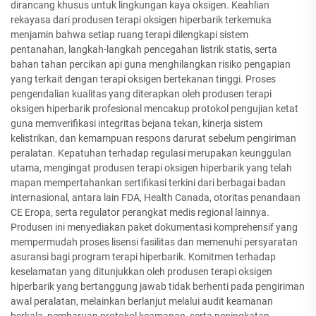
dirancang khusus untuk lingkungan kaya oksigen. Keahlian
rekayasa dari produsen terapi oksigen hiperbarik terkemuka
menjamin bahwa setiap ruang terapi dilengkapi sistem
pentanahan, langkah-langkah pencegahan listrik statis, serta
bahan tahan percikan api guna menghilangkan risiko pengapian
yang terkait dengan terapi oksigen bertekanan tinggi. Proses
pengendalian kualitas yang diterapkan oleh produsen terapi
oksigen hiperbarik profesional mencakup protokol pengujian ketat
guna memverifikasi integritas bejana tekan, kinerja sistem
kelistrikan, dan kemampuan respons darurat sebelum pengiriman
peralatan. Kepatuhan terhadap regulasi merupakan keunggulan
utama, mengingat produsen terapi oksigen hiperbarik yang telah
mapan mempertahankan sertifikasi terkini dari berbagai badan
internasional, antara lain FDA, Health Canada, otoritas penandaan
CE Eropa, serta regulator perangkat medis regional lainnya.
Produsen ini menyediakan paket dokumentasi komprehensif yang
mempermudah proses lisensi fasilitas dan memenuhi persyaratan
asuransi bagi program terapi hiperbarik. Komitmen terhadap
keselamatan yang ditunjukkan oleh produsen terapi oksigen
hiperbarik yang bertanggung jawab tidak berhenti pada pengiriman
awal peralatan, melainkan berlanjut melalui audit keamanan