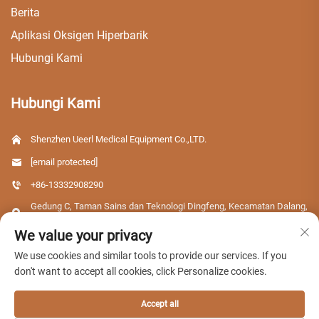
Berita
Aplikasi Oksigen Hiperbarik
Hubungi Kami
Hubungi Kami
Shenzhen Ueerl Medical Equipment Co.,LTD.
[email protected]
+86-13332908290
Gedung C, Taman Sains dan Teknologi Dingfeng, Kecamatan Dalang,
Distrik Longhua, Kota Shenzhen, Provinsi Guangdong, Tiongkok
We value your privacy
We use cookies and similar tools to provide our services. If you
don't want to accept all cookies, click Personalize cookies.
Hak Cipta © 2026 Shenzhen Ueerl Medical Equipment Co.,LTD. Semua hak
dilindungi.
Accept all
Kebijakan Privasi