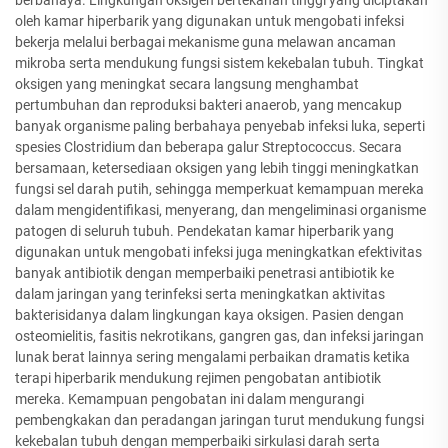
berbahaya. Lingkungan oksigen bertekanan tinggi yang diciptakan
oleh kamar hiperbarik yang digunakan untuk mengobati infeksi
bekerja melalui berbagai mekanisme guna melawan ancaman
mikroba serta mendukung fungsi sistem kekebalan tubuh. Tingkat
oksigen yang meningkat secara langsung menghambat
pertumbuhan dan reproduksi bakteri anaerob, yang mencakup
banyak organisme paling berbahaya penyebab infeksi luka, seperti
spesies Clostridium dan beberapa galur Streptococcus. Secara
bersamaan, ketersediaan oksigen yang lebih tinggi meningkatkan
fungsi sel darah putih, sehingga memperkuat kemampuan mereka
dalam mengidentifikasi, menyerang, dan mengeliminasi organisme
patogen di seluruh tubuh. Pendekatan kamar hiperbarik yang
digunakan untuk mengobati infeksi juga meningkatkan efektivitas
banyak antibiotik dengan memperbaiki penetrasi antibiotik ke
dalam jaringan yang terinfeksi serta meningkatkan aktivitas
bakterisidanya dalam lingkungan kaya oksigen. Pasien dengan
osteomielitis, fasitis nekrotikans, gangren gas, dan infeksi jaringan
lunak berat lainnya sering mengalami perbaikan dramatis ketika
terapi hiperbarik mendukung rejimen pengobatan antibiotik
mereka. Kemampuan pengobatan ini dalam mengurangi
pembengkakan dan peradangan jaringan turut mendukung fungsi
kekebalan tubuh dengan memperbaiki sirkulasi darah serta