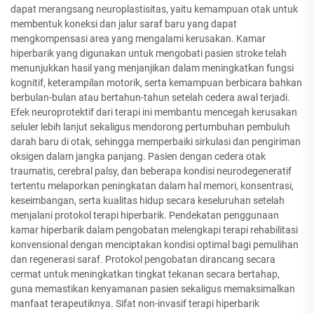
dapat merangsang neuroplastisitas, yaitu kemampuan otak untuk
membentuk koneksi dan jalur saraf baru yang dapat
mengkompensasi area yang mengalami kerusakan. Kamar
hiperbarik yang digunakan untuk mengobati pasien stroke telah
menunjukkan hasil yang menjanjikan dalam meningkatkan fungsi
kognitif, keterampilan motorik, serta kemampuan berbicara bahkan
berbulan-bulan atau bertahun-tahun setelah cedera awal terjadi.
Efek neuroprotektif dari terapi ini membantu mencegah kerusakan
seluler lebih lanjut sekaligus mendorong pertumbuhan pembuluh
darah baru di otak, sehingga memperbaiki sirkulasi dan pengiriman
oksigen dalam jangka panjang. Pasien dengan cedera otak
traumatis, cerebral palsy, dan beberapa kondisi neurodegeneratif
tertentu melaporkan peningkatan dalam hal memori, konsentrasi,
keseimbangan, serta kualitas hidup secara keseluruhan setelah
menjalani protokol terapi hiperbarik. Pendekatan penggunaan
kamar hiperbarik dalam pengobatan melengkapi terapi rehabilitasi
konvensional dengan menciptakan kondisi optimal bagi pemulihan
dan regenerasi saraf. Protokol pengobatan dirancang secara
cermat untuk meningkatkan tingkat tekanan secara bertahap,
guna memastikan kenyamanan pasien sekaligus memaksimalkan
manfaat terapeutiknya. Sifat non-invasif terapi hiperbarik