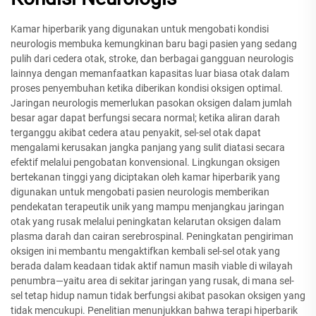
Kamar hiperbarik yang digunakan untuk mengobati kondisi
neurologis membuka kemungkinan baru bagi pasien yang sedang
pulih dari cedera otak, stroke, dan berbagai gangguan neurologis
lainnya dengan memanfaatkan kapasitas luar biasa otak dalam
proses penyembuhan ketika diberikan kondisi oksigen optimal.
Jaringan neurologis memerlukan pasokan oksigen dalam jumlah
besar agar dapat berfungsi secara normal; ketika aliran darah
terganggu akibat cedera atau penyakit, sel-sel otak dapat
mengalami kerusakan jangka panjang yang sulit diatasi secara
efektif melalui pengobatan konvensional. Lingkungan oksigen
bertekanan tinggi yang diciptakan oleh kamar hiperbarik yang
digunakan untuk mengobati pasien neurologis memberikan
pendekatan terapeutik unik yang mampu menjangkau jaringan
otak yang rusak melalui peningkatan kelarutan oksigen dalam
plasma darah dan cairan serebrospinal. Peningkatan pengiriman
oksigen ini membantu mengaktifkan kembali sel-sel otak yang
berada dalam keadaan tidak aktif namun masih viable di wilayah
penumbra—yaitu area di sekitar jaringan yang rusak, di mana sel-
sel tetap hidup namun tidak berfungsi akibat pasokan oksigen yang
tidak mencukupi. Penelitian menunjukkan bahwa terapi hiperbarik