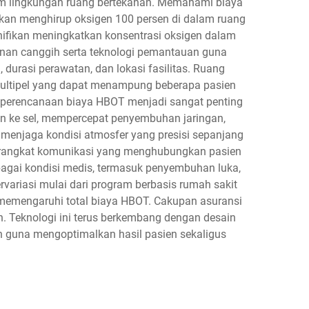
am lingkungan ruang bertekanan. Memahami biaya
tkan menghirup oksigen 100 persen di dalam ruang
gnifikan meningkatkan konsentrasi oksigen dalam
anan canggih serta teknologi pemantauan guna
durasi perawatan, dan lokasi fasilitas. Ruang
multipel yang dapat menampung beberapa pasien
 perencanaan biaya HBOT menjadi sangat penting
en ke sel, mempercepat penyembuhan jaringan,
menjaga kondisi atmosfer yang presisi sepanjang
 perangkat komunikasi yang menghubungkan pasien
erbagai kondisi medis, termasuk penyembuhan luka,
variasi mulai dari program berbasis rumah sakit
 memengaruhi total biaya HBOT. Cakupan asuransi
n. Teknologi ini terus berkembang dengan desain
an guna mengoptimalkan hasil pasien sekaligus