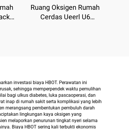
umah
Ruang Oksigen Rumah
ack
Cerdas Ueerl U6
gi
Platinum White Terapi
il
Portabel untuk Rumah
rkan investasi biaya HBOT. Perawatan ini
 rusak, sehingga memperpendek waktu pemulihan
i bagi ulkus diabetes, luka pascaoperasi, dan
 inap di rumah sakit serta komplikasi yang lebih
ksigen merangsang pembentukan pembuluh darah
nciptakan lingkungan kaya oksigen yang
en melaporkan penurunan tingkat nyeri selama
inya. Biaya HBOT sering kali terbukti ekonomis