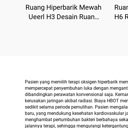
Ruang Hiperbarik Mewah
Ruan
Ueerl H3 Desain Ruang
H6 
Nyaman Mewah untuk
Reba
Pusat Kesehatan
Pasien yang memilih terapi oksigen hiperbarik m
mempercepat penyembuhan luka dengan mengantark
dibandingkan perawatan konvensional saja. Kemamp
kerusakan jaringan akibat radiasi. Biaya HBOT me
sedikit selama periode pemulihan. Pasien mengal
baru, yang mendukung kesehatan kardiovaskular ja
menghambat pertumbuhan bakteri berbahaya sekal
jalannya terapi, sehingga mengurangi ketergantun