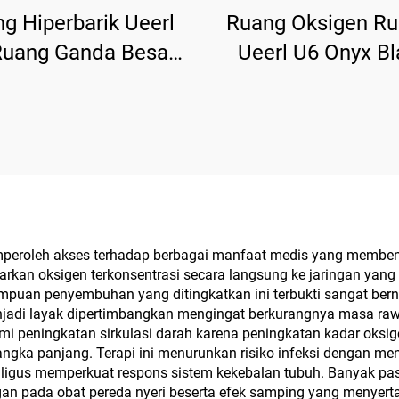
g Hiperbarik Ueerl
Ruang Oksigen R
Ruang Ganda Besar
Ueerl U6 Onyx Bl
h untuk Pemulihan
Kemurnian Ting
Olahraga
Penggunaan Sip
Premium
emperoleh akses terhadap berbagai manfaat medis yang membena
an oksigen terkonsentrasi secara langsung ke jaringan yang
uan penyembuhan yang ditingkatkan ini terbukti sangat bernila
njadi layak dipertimbangkan mengingat berkurangnya masa rawat
ami peningkatan sirkulasi darah karena peningkatan kadar o
ngka panjang. Terapi ini menurunkan risiko infeksi dengan me
igus memperkuat respons sistem kekebalan tubuh. Banyak pasi
gan pada obat pereda nyeri beserta efek samping yang menyerta