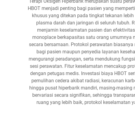
Terapi Oksigen Hiperbarik merupakan suatu per
HBOT menjadi penting bagi pasien yang mempertim
khusus yang ditekan pada tingkat tekanan lebih
plasma darah dan jaringan di seluruh tubuh.
menjamin keselamatan pasien dan efektivitas 
monoplace berkapasitas satu orang umumnya me
secara bersamaan. Protokol perawatan biasanya
bagi pasien maupun penyedia layanan kesehat
mengurangi peradangan, serta mendukung fungsi 
sesi perawatan. Fitur keselamatan mencakup pro
dengan petugas medis. Investasi biaya HBOT serin
pemulihan cedera akibat radiasi, keracunan kar
hingga pusat hiperbarik mandiri, masing-masing
bervariasi secara signifikan, sehingga transpa
ruang yang lebih baik, protokol keselamatan 