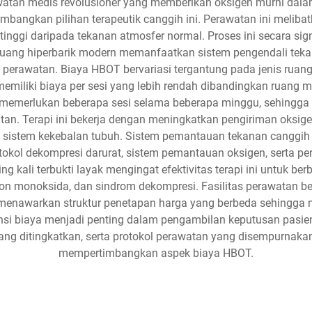
awatan medis revolusioner yang memberikan oksigen murni dal
bangkan pilihan terapeutik canggih ini. Perawatan ini meliba
 tinggi daripada tekanan atmosfer normal. Proses ini secara si
 Ruang hiperbarik modern memanfaatkan sistem pengendali tek
perawatan. Biaya HBOT bervariasi tergantung pada jenis ruang, 
miliki biaya per sesi yang lebih rendah dibandingkan ruang 
 memerlukan beberapa sesi selama beberapa minggu, sehingga
an. Terapi ini bekerja dengan meningkatkan pengiriman oksig
sistem kekebalan tubuh. Sistem pemantauan tekanan canggih 
tokol dekompresi darurat, sistem pemantauan oksigen, serta
g kali terbukti layak mengingat efektivitas terapi ini untuk b
bon monoksida, dan sindrom dekompresi. Fasilitas perawatan ber
 menawarkan struktur penetapan harga yang berbeda sehingga
ransi biaya menjadi penting dalam pengambilan keputusan pasie
yang ditingkatkan, serta protokol perawatan yang disempurnak
mempertimbangkan aspek biaya HBOT.