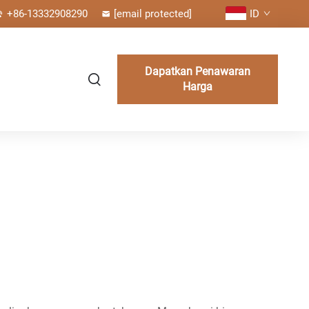
+86-13332908290
[email protected]
ID
Dapatkan Penawaran
Harga