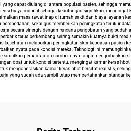
l yang dapat diulang di antara populasi pasien, sehingga me
isiensi biaya muncul sebagai keuntungan signifikan, mengingat 
imalkan masa rawat inap di rumah sakit dan biaya layanan kes
nsi pembedahan, sekaligus memberikan peningkatan terukur dal
erja secara sinergis dengan rencana pengobatan yang sudah a
perbarik terus berkembang seiring semakin kuatnya bukti med
litas kesehatan melaporkan peningkatan skor kepuasan pasien k
baikan nyata pada kondisi mereka. Teknologi ini memungkinka
maksimalkan pemanfaatan sumber daya tanpa mengorbankan sta
gan obat untuk kondisi tertentu, mengingat kamar keras hbot
ntuk mengoperasikan kamar keras hbot bersifat realistis, sehi
r kerja yang sudah ada sambil tetap mempertahankan standar k