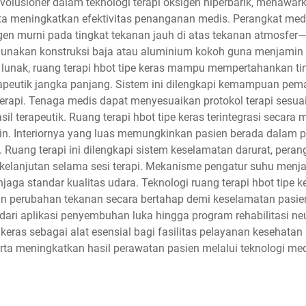
evolusioner dalam teknologi terapi oksigen hiperbarik, menawar
 meningkatkan efektivitas penanganan medis. Perangkat medi
n murni pada tingkat tekanan jauh di atas tekanan atmosfer—b
nggunakan konstruksi baja atau aluminium kokoh guna menjam
an lunak, ruang terapi hbot tipe keras mampu mempertahankan t
 terapeutik jangka panjang. Sistem ini dilengkapi kemampuan pe
 terapi. Tenaga medis dapat menyesuaikan protokol terapi sesu
l terapeutik. Ruang terapi hbot tipe keras terintegrasi secara
rutin. Interiornya yang luas memungkinkan pasien berada dalam
 Ruang terapi ini dilengkapi sistem keselamatan darurat, pera
lanjutan selama sesi terapi. Mekanisme pengatur suhu menj
njaga standar kualitas udara. Teknologi ruang terapi hbot tipe
perubahan tekanan secara bertahap demi keselamatan pasien
 dari aplikasi penyembuhan luka hingga program rehabilitasi n
pe keras sebagai alat esensial bagi fasilitas pelayanan keseha
erta meningkatkan hasil perawatan pasien melalui teknologi med