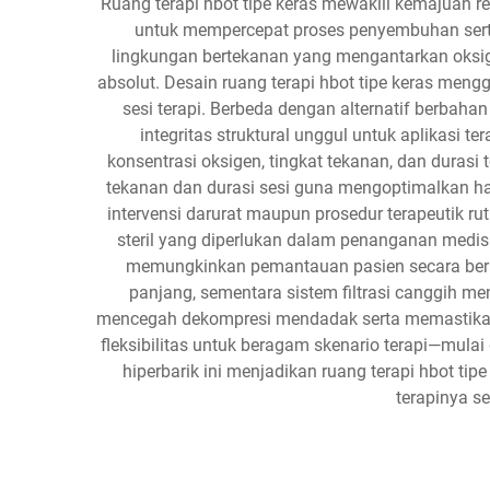
Ruang terapi hbot tipe keras mewakili kemajuan r
untuk mempercepat proses penyembuhan serta
lingkungan bertekanan yang mengantarkan oksige
absolut. Desain ruang terapi hbot tipe keras me
sesi terapi. Berbeda dengan alternatif berbah
integritas struktural unggul untuk aplikasi
konsentrasi oksigen, tingkat tekanan, dan durasi
tekanan dan durasi sesi guna mengoptimalkan hasi
intervensi darurat maupun prosedur terapeutik 
steril yang diperlukan dalam penanganan medis.
memungkinkan pemantauan pasien secara berke
panjang, sementara sistem filtrasi canggih me
mencegah dekompresi mendadak serta memastikan 
fleksibilitas untuk beragam skenario terapi—mulai
hiperbarik ini menjadikan ruang terapi hbot ti
terapinya s