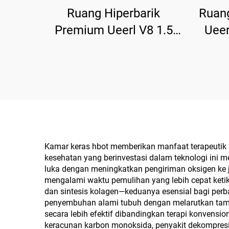
Ruang Hiperbarik
Ruan
Premium Ueerl V8 1.5
Ueer
ATA Empat Kursi
Nya
Komersial Kamar Mewah
P
Kelas Atas
Kamar keras hbot memberikan manfaat terapeutik lu
kesehatan yang berinvestasi dalam teknologi ini
luka dengan meningkatkan pengiriman oksigen ke jar
mengalami waktu pemulihan yang lebih cepat keti
dan sintesis kolagen—keduanya esensial bagi per
penyembuhan alami tubuh dengan melarutkan tam
secara lebih efektif dibandingkan terapi konvensi
keracunan karbon monoksida, penyakit dekompresi