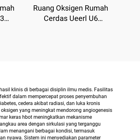
umah
Ruang Oksigen Rumah
U3
Cerdas Ueerl U6
rapi
Platinum White Terapi
umah
Portabel untuk Rumah
 klinis di berbagai disiplin ilmu medis. Fasilitas
i efektif dalam mempercepat proses penyembuhan
betes, cedera akibat radiasi, dan luka kronis
ar oksigen yang meningkat mendorong angiogenesis
kamar keras hbot meningkatkan mekanisme
gkau area dengan sirkulasi yang terganggu
dalam menangani berbagai kondisi, termasuk
kan nyawa. Sistem ini menyediakan parameter