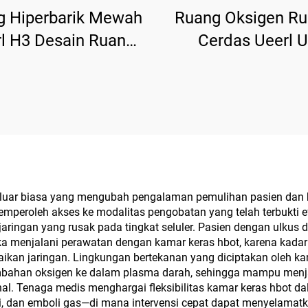
g Hiperbarik Mewah
Ruang Oksigen R
l H3 Desain Ruang
Cerdas Ueerl 
man Mewah untuk
Platinum White Te
usat Kesehatan
Portabel untuk R
ar biasa yang mengubah pengalaman pemulihan pasien dan hasil
 memperoleh akses ke modalitas pengobatan yang telah terbukt
ingan yang rusak pada tingkat seluler. Pasien dengan ulkus dia
ka menjalani perawatan dengan kamar keras hbot, karena kad
baikan jaringan. Lingkungan bertekanan yang diciptakan oleh 
bahan oksigen ke dalam plasma darah, sehingga mampu menjan
onal. Tenaga medis menghargai fleksibilitas kamar keras hbot 
, dan emboli gas—di mana intervensi cepat dapat menyelamat