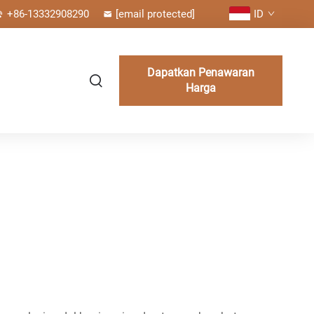
+86-13332908290
[email protected]
ID
Dapatkan Penawaran
Harga