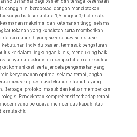
kan solusi andal bagi pasien dan tenaga kesehatan
s canggih ini beroperasi dengan menciptakan
iasanya berkisar antara 1,5 hingga 3,0 atmosfer
in keamanan maksimal dan ketahanan tinggi selama
ingkat tekanan yang konsisten serta memberikan
mantauan canggih yang secara presisi melacak
ai kebutuhan individu pasien, termasuk pengaturan
 mulus ke dalam lingkungan klinis, mendukung baik
 posisi nyaman sekaligus mempertahankan kondisi
ngkat komunikasi, serta jendela pengamatan yang
amin kenyamanan optimal selama terapi jangka
 keras mencakup regulasi tekanan otomatis yang
. Berbagai protokol masuk dan keluar memberikan
eurologis. Pendekatan komprehensif terhadap terapi
tan modern yang berupaya memperluas kapabilitas
is mutakhir.