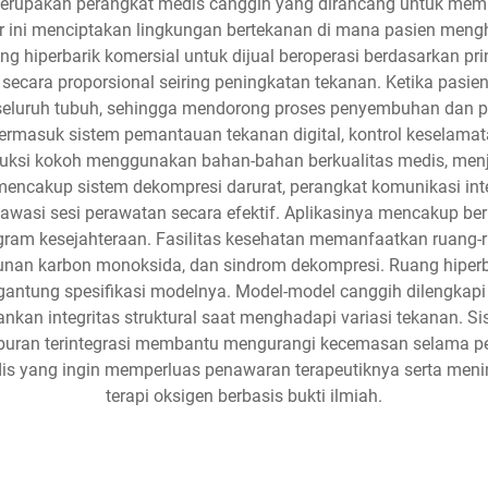
 merupakan perangkat medis canggih yang dirancang untuk memb
ir ini menciptakan lingkungan bertekanan di mana pasien mengh
ang hiperbarik komersial untuk dijual beroperasi berdasarkan 
 secara proporsional seiring peningkatan tekanan. Ketika pasi
seluruh tubuh, sehingga mendorong proses penyembuhan dan pe
 termasuk sistem pemantauan tekanan digital, kontrol keselama
struksi kokoh menggunakan bahan-bahan berkualitas medis, men
ya mencakup sistem dekompresi darurat, perangkat komunikasi 
si sesi perawatan secara efektif. Aplikasinya mencakup berba
ogram kesejahteraan. Fasilitas kesehatan memanfaatkan ruang-ru
racunan karbon monoksida, dan sindrom dekompresi. Ruang hipe
antung spesifikasi modelnya. Model-model canggih dilengkapi
bankan integritas struktural saat menghadapi variasi tekanan
buran terintegrasi membantu mengurangi kecemasan selama peri
edis yang ingin memperluas penawaran terapeutiknya serta meni
terapi oksigen berbasis bukti ilmiah.