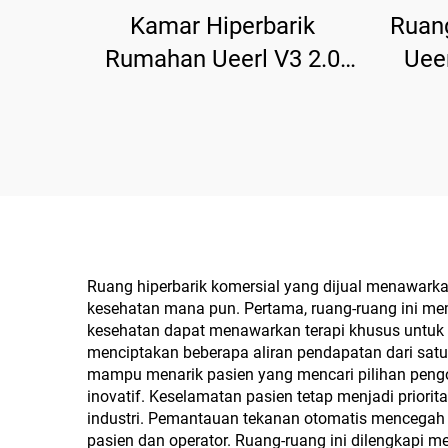
Kamar Hiperbarik
Ruang
Rumahan Ueerl V3 2.0
Ueer
ATA Produksi Oksigen
Kelas
Tunggal Premium Efisien
Ruang hiperbarik komersial yang dijual menawarka
kesehatan mana pun. Pertama, ruang-ruang ini me
kesehatan dapat menawarkan terapi khusus untuk p
menciptakan beberapa aliran pendapatan dari satu 
mampu menarik pasien yang mencari pilihan pengo
inovatif. Keselamatan pasien tetap menjadi prior
industri. Pemantauan tekanan otomatis mencegah 
pasien dan operator. Ruang-ruang ini dilengkapi m