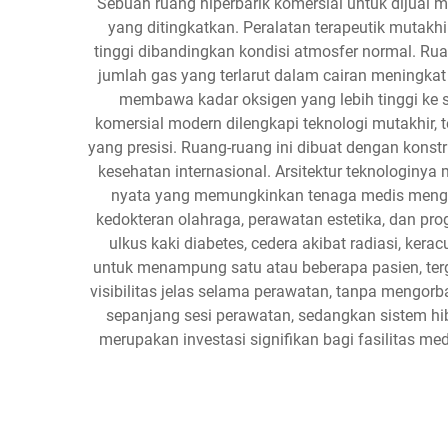
Sebuah ruang hiperbarik komersial untuk dijual
yang ditingkatkan. Peralatan terapeutik mutakh
tinggi dibandingkan kondisi atmosfer normal. Ru
jumlah gas yang terlarut dalam cairan meningkat
membawa kadar oksigen yang lebih tinggi ke 
komersial modern dilengkapi teknologi mutakhir,
yang presisi. Ruang-ruang ini dibuat dengan kon
kesehatan internasional. Arsitektur teknologin
nyata yang memungkinkan tenaga medis mengawa
kedokteran olahraga, perawatan estetika, dan pr
ulkus kaki diabetes, cedera akibat radiasi, ke
untuk menampung satu atau beberapa pasien, terg
visibilitas jelas selama perawatan, tanpa mengor
sepanjang sesi perawatan, sedangkan sistem hi
merupakan investasi signifikan bagi fasilitas m