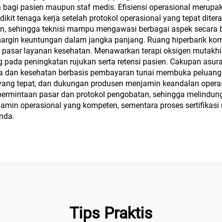
agi pasien maupun staf medis. Efisiensi operasional merupaka
kit tenaga kerja setelah protokol operasional yang tepat diter
n, sehingga teknisi mampu mengawasi berbagai aspek secara b
argin keuntungan dalam jangka panjang. Ruang hiperbarik kome
di pasar layanan kesehatan. Menawarkan terapi oksigen mutakh
g pada peningkatan rujukan serta retensi pasien. Cakupan asura
etika dan kesehatan berbasis pembayaran tunai membuka pelua
 yang tepat, dan dukungan produsen menjamin keandalan operasi
rmintaan pasar dan protokol pengobatan, sehingga melindung
njamin operasional yang kompeten, sementara proses sertifika
Anda.
Tips Praktis