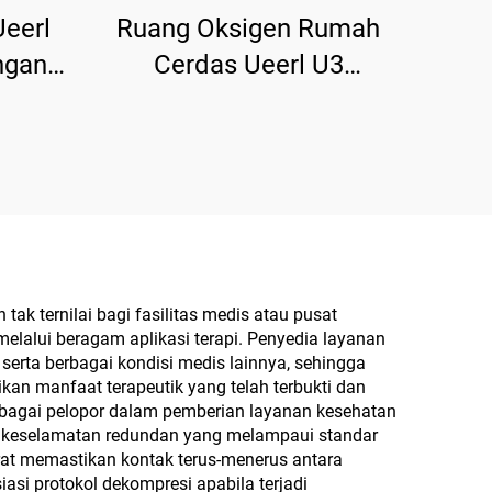
Ueerl
Ruang Oksigen Rumah
ngan
Cerdas Ueerl U3
 dan
Platinum White Terapi
-Scene
Portabel untuk Rumah
k ternilai bagi fasilitas medis atau pusat
lalui beragam aplikasi terapi. Penyedia layanan
erta berbagai kondisi medis lainnya, sehingga
kan manfaat terapeutik yang telah terbukti dan
ebagai pelopor dalam pemberian layanan kesehatan
tem keselamatan redundan yang melampaui standar
rat memastikan kontak terus-menerus antara
asi protokol dekompresi apabila terjadi