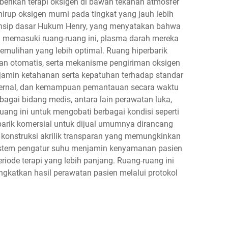
erikan terapi oksigen di bawah tekanan atmosfer
irup oksigen murni pada tingkat yang jauh lebih
prinsip dasar Hukum Henry, yang menyatakan bahwa
en memasuki ruang-ruang ini, plasma darah mereka
mulihan yang lebih optimal. Ruang hiperbarik
tan otomatis, serta mekanisme pengiriman oksigen
jamin ketahanan serta kepatuhan terhadap standar
internal, dan kemampuan pemantauan secara waktu
gai bidang medis, antara lain perawatan luka,
ang ini untuk mengobati berbagai kondisi seperti
rbarik komersial untuk dijual umumnya dirancang
 konstruksi akrilik transparan yang memungkinkan
. Sistem pengatur suhu menjamin kenyamanan pasien
ode terapi yang lebih panjang. Ruang-ruang ini
ngkatkan hasil perawatan pasien melalui protokol