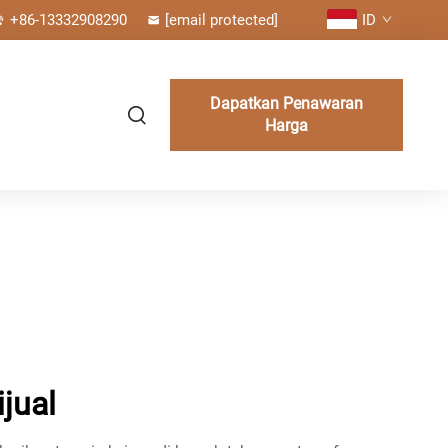
+86-13332908290
[email protected]
ID
Dapatkan Penawaran
Harga
jual