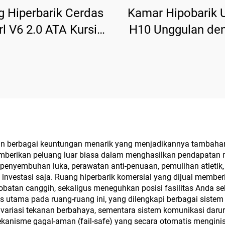
 Hiperbarik Cerdas
Kamar Hipobarik 
l V6 2.0 ATA Kursi
H10 Unggulan de
 Satu Meningkatkan
Integrasi Cerdas
Tidur
Kustomisasi Multi
n berbagai keuntungan menarik yang menjadikannya tambahan ta
mberikan peluang luar biasa dalam menghasilkan pendapatan me
enyembuhan luka, perawatan anti-penuaan, pemulihan atletik, s
investasi saja. Ruang hiperbarik komersial yang dijual memberi
batan canggih, sekaligus meneguhkan posisi fasilitas Anda s
itas utama pada ruang-ruang ini, yang dilengkapi berbagai sis
variasi tekanan berbahaya, sementara sistem komunikasi daru
ekanisme gagal-aman (fail-safe) yang secara otomatis menginisi