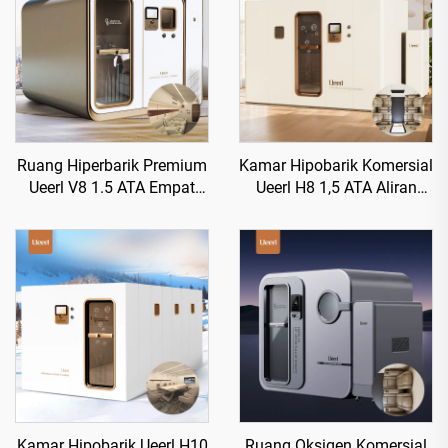
Ruang Hiperbarik Premium
Kamar Hipobarik Komersial
Ueerl V8 1.5 ATA Empat
Ueerl H8 1,5 ATA Aliran
Kursi Komersial Kamar
Tinggi untuk Klub
Mewah Kelas Atas
Kecantikan
Kamar Hipobarik Ueerl H10
Ruang Oksigen Komersial