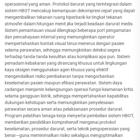
operasional yang aman. Protokol darurat yang terintegrasi dalam
sistem HBOT mencakup kemampuan dekompresi cepat yang dapat
mengembalikan tekanan ruang hiperbarik ke tingkat tekanan
atmosfer dalam hitungan menit jika terjadi keadaan darurat medis.
Sistem pemantauan visual dilengkapi beberapa port pengamatan
dan pencahayaan internal yang memungkinkan operator
mempertahankan kontak visual terus-menerus dengan pasien
selama perawatan, sehingga memungkinkan deteksi segera
terhadap tanda-tanda kesulitan atau komplikasi apa pun. Sistem
pemadam kebakaran yang dirancang khusus untuk lingkungan
kaya oksigen menggunakan agen khusus yang efektif
mengendalikan risiko pembakaran tanpa mengorbankan
keselamatan pasien maupun efikasi perawatan. Sistem daya
cadangan menjamin kelangsungan operasi fungsi keamanan kritis
selama gangguan listrik, sehingga mempertahankan kapabilitas
dukungan kehidupan serta memungkinkan penyelesaian
perawatan secara aman atau pelaksanaan prosedur darurat.
Program pelatihan tenaga kerja menyertai pembelian sistem HBOT,
memberikan pendidikan komprehensif mengenai protokol
keselamatan, prosedur darurat, serta teknik pengoperasian yang
benar—guna meminimalkan risiko sekaligus mengoptimalkan