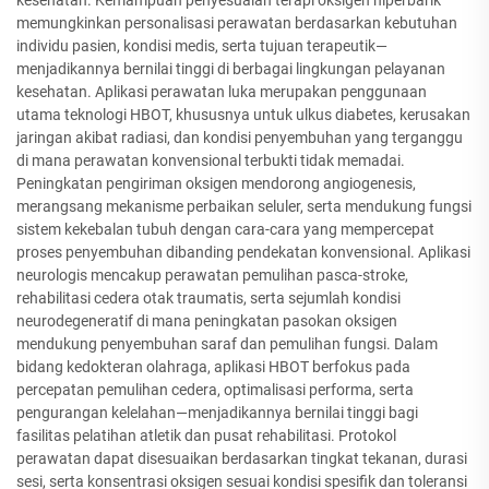
kesehatan. Kemampuan penyesuaian terapi oksigen hiperbarik
memungkinkan personalisasi perawatan berdasarkan kebutuhan
individu pasien, kondisi medis, serta tujuan terapeutik—
menjadikannya bernilai tinggi di berbagai lingkungan pelayanan
kesehatan. Aplikasi perawatan luka merupakan penggunaan
utama teknologi HBOT, khususnya untuk ulkus diabetes, kerusakan
jaringan akibat radiasi, dan kondisi penyembuhan yang terganggu
di mana perawatan konvensional terbukti tidak memadai.
Peningkatan pengiriman oksigen mendorong angiogenesis,
merangsang mekanisme perbaikan seluler, serta mendukung fungsi
sistem kekebalan tubuh dengan cara-cara yang mempercepat
proses penyembuhan dibanding pendekatan konvensional. Aplikasi
neurologis mencakup perawatan pemulihan pasca-stroke,
rehabilitasi cedera otak traumatis, serta sejumlah kondisi
neurodegeneratif di mana peningkatan pasokan oksigen
mendukung penyembuhan saraf dan pemulihan fungsi. Dalam
bidang kedokteran olahraga, aplikasi HBOT berfokus pada
percepatan pemulihan cedera, optimalisasi performa, serta
pengurangan kelelahan—menjadikannya bernilai tinggi bagi
fasilitas pelatihan atletik dan pusat rehabilitasi. Protokol
perawatan dapat disesuaikan berdasarkan tingkat tekanan, durasi
sesi, serta konsentrasi oksigen sesuai kondisi spesifik dan toleransi