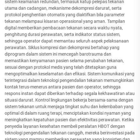
sistem keamanan redundan, termasuk katup pelepas tekanan
utama dan cadangan, mekanisme dekompresi darurat, serta
protokol penghentian otomatis yang diaktifkan bila parameter
tekanan melampaui kisaran operasional yang aman. Tampilan
digital memberikan pembacaan tekanan secara waktu nyata,
penghitung durasi perawatan, serta indikator status sistem,
sehingga operator dapat memantau seluruh aspek pelaksanaan
perawatan. Siklus kompresi dan dekompresi bertahap yang
diprogram dalam sistem ini mencegah barotrauma dan
memastikan kenyamanan pasien selama perubahan tekanan,
sesuai dengan protokol medis yang telah ditetapkan guna
mengoptimalkan keselamatan dan efikasi. Sistem komunikasi yang
terintegrasi dalam teknologi pengendalian tekanan memungkinkan
kontak terus-menerus antara pasien dan operator, sehingga
respons instan dapat diberikan terhadap segala kekhawatiran atau
situasi darurat. Kontrol lingkungan bekerja bersama-sama dengan
sistem tekanan untuk menjaga tingkat suhu dan kelembaban yang
optimal di dalam ruang terapi, menciptakan kondisi nyaman yang
meningkatkan kepatuhan pasien dan efektivitas perawatan. Ketika
penyedia layanan kesehatan membeli peralatan HBOT dengan
teknologi pengendalian tekanan canggih, mereka berinvestasi pada
sistem yang mampu memberikan perawatan yang konsisten dan