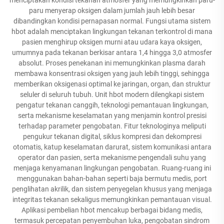
paru menyerap oksigen dalam jumlah jauh lebih besar
dibandingkan kondisi pernapasan normal. Fungsi utama sistem
hbot adalah menciptakan lingkungan tekanan terkontrol di mana
pasien menghirup oksigen murni atau udara kaya oksigen,
umumnya pada tekanan berkisar antara 1,4 hingga 3,0 atmosfer
absolut. Proses penekanan ini memungkinkan plasma darah
membawa konsentrasi oksigen yang jauh lebih tinggi, sehingga
memberikan oksigenasi optimal ke jaringan, organ, dan struktur
seluler di seluruh tubuh. Unit hbot modern dilengkapi sistem
pengatur tekanan canggih, teknologi pemantauan lingkungan,
serta mekanisme keselamatan yang menjamin kontrol presisi
terhadap parameter pengobatan. Fitur teknologinya meliputi
pengukur tekanan digital, siklus kompresi dan dekompresi
otomatis, katup keselamatan darurat, sistem komunikasi antara
operator dan pasien, serta mekanisme pengendali suhu yang
menjaga kenyamanan lingkungan pengobatan. Ruang-ruang ini
menggunakan bahan-bahan seperti baja bermutu medis, port
penglihatan akrilik, dan sistem penyegelan khusus yang menjaga
integritas tekanan sekaligus memungkinkan pemantauan visual.
Aplikasi pembelian hbot mencakup berbagai bidang medis,
termasuk percepatan penyembuhan luka, pengobatan sindrom