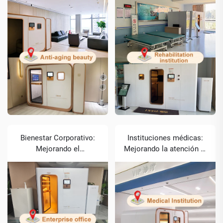
de la Piel con Terapia de
Recuperación mediante
Oxígeno Hiperbárico
Soluciones Médicas de
TOH
Bienestar Corporativo:
Instituciones médicas:
Mejorando el
Mejorando la atención al
Rendimiento mediante la
paciente con tecnología
Oxigenación Estratégica
clínica de OTB