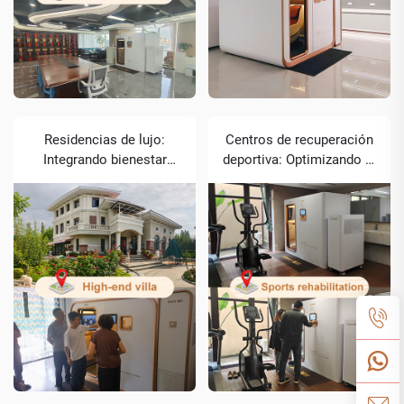
Residencias de lujo:
Centros de recuperación
Integrando bienestar
deportiva: Optimizando el
premium en espacios
rendimiento atlético
privados de vida
mediante oxigenación
avanzada