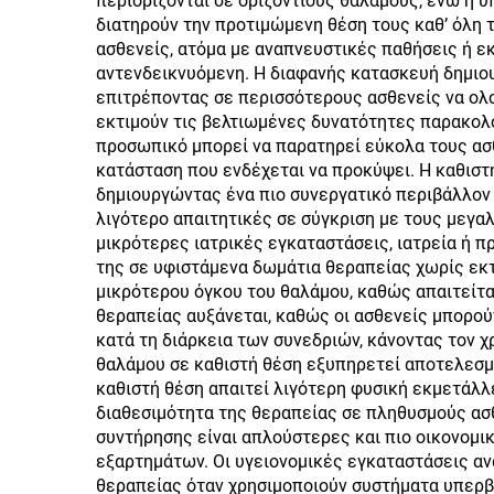
περιορίζονται σε οριζόντιους θαλάμους, ενώ η υ
διατηρούν την προτιμώμενη θέση τους καθ’ όλη 
ασθενείς, ατόμα με αναπνευστικές παθήσεις ή ε
αντενδεικνυόμενη. Η διαφανής κατασκευή δημιου
επιτρέποντας σε περισσότερους ασθενείς να ολ
εκτιμούν τις βελτιωμένες δυνατότητες παρακολ
προσωπικό μπορεί να παρατηρεί εύκολα τους ασθ
κατάσταση που ενδέχεται να προκύψει. Η καθιστ
δημιουργώντας ένα πιο συνεργατικό περιβάλλον 
λιγότερο απαιτητικές σε σύγκριση με τους μεγα
μικρότερες ιατρικές εγκαταστάσεις, ιατρεία ή 
της σε υφιστάμενα δωμάτια θεραπείας χωρίς εκτ
μικρότερου όγκου του θαλάμου, καθώς απαιτείτα
θεραπείας αυξάνεται, καθώς οι ασθενείς μπορού
κατά τη διάρκεια των συνεδριών, κάνοντας τον 
θαλάμου σε καθιστή θέση εξυπηρετεί αποτελεσμα
καθιστή θέση απαιτεί λιγότερη φυσική εκμετάλλ
διαθεσιμότητα της θεραπείας σε πληθυσμούς ασθ
συντήρησης είναι απλούστερες και πιο οικονομ
εξαρτημάτων. Οι υγειονομικές εγκαταστάσεις 
θεραπείας όταν χρησιμοποιούν συστήματα υπερβα