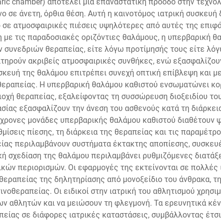
aric chamber) αποτελεί μια επαναστατική πρόοδο στην τεχνο
 σε άνετη, όρθια θέση. Αυτή η καινοτόμος ιατρική συσκευή δ
 σε ατμοσφαιρικές πιέσεις υψηλότερες από αυτές της επιφά
η με τις παραδοσιακές οριζόντιες θαλάμους, η υπερβαρική 
ν συνεδριών θεραπείας, είτε λόγω προτίμησής τους είτε λόγ
ατηρούν ακριβείς ατμοσφαιρικές συνθήκες, ενώ εξασφαλίζο
ευή της θαλάμου επιτρέπει συνεχή οπτική επίβλεψη και μειώ
θεραπείας. Η υπερβαρική θαλάμου καθιστού ενσωματώνει κ
ιοχή θεραπείας, εξαλείφοντας τη συσσώρευση διοξειδίου το
ασίας εξασφαλίζουν την άνεση του ασθενούς κατά τη διάρκει
γχρονες μονάδες υπερβαρικής θαλάμου καθιστού διαθέτουν 
θμίσεις πίεσης, τη διάρκεια της θεραπείας και τις παραμέ
είας περιλαμβάνουν συστήματα έκτακτης αποπίεσης, συσκευέ
κή σχεδίαση της θαλάμου περιλαμβάνει ρυθμιζόμενες διατά
κών περιορισμών. Οι εφαρμογές της εκτείνονται σε πολλές 
εραπείας της δηλητηρίασης από μονοξείδιο του άνθρακα, τ
νοθεραπείας. Οι ειδικοί στην ιατρική του αθλητισμού χρησ
ων αθλητών και να μειώσουν τη φλεγμονή. Τα ερευνητικά κέν
είας σε διάφορες ιατρικές καταστάσεις, συμβάλλοντας έτσι