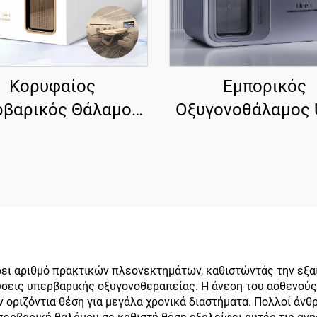
Κορυφαίος
Εμπορικός
ρβαρικός Θάλαμος
Οξυγονοθάλαμος 
eerl H10 Έξυπνη
U3 Titanium Gray 2
Ενσωμάτωση
για Κέντρα
λλαπλών Σκηνών
Αποκατάστασ
Προσαρμογής
ει αριθμό πρακτικών πλεονεκτημάτων, καθιστώντάς την εξαι
ύσεις υπερβαρικής οξυγονοθεραπείας. Η άνεση του ασθενούς
ην οριζόντια θέση για μεγάλα χρονικά διαστήματα. Πολλοί άν