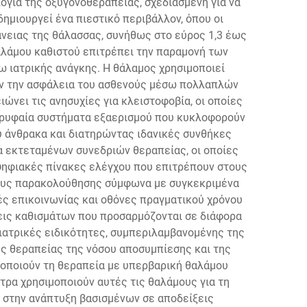
λογία της οξυγονοθεραπείας, σχεδιασμένη για να
ημιουργεί ένα πιεστικό περιβάλλον, όπου οι
νειας της θάλασσας, συνήθως στο εύρος 1,3 έως
θαλάμου καθιστού επιτρέπει την παραμονή των
ω ιατρικής ανάγκης. Η θάλαμος χρησιμοποιεί
υν την ασφάλεια του ασθενούς μέσω πολλαπλών
νει τις ανησυχίες για κλειστοφοβία, οι οποίες
ορυφαία συστήματα εξαερισμού που κυκλοφορούν
υ άνθρακα και διατηρώντας ιδανικές συνθήκες
α εκτεταμένων συνεδριών θεραπείας, οι οποίες
ψηφιακές πίνακες ελέγχου που επιτρέπουν στους
τρους παρακολούθησης σύμφωνα με συγκεκριμένα
ς επικοινωνίας και οθόνες πραγματικού χρόνου
ξεις καθισμάτων που προσαρμόζονται σε διάφορα
ιατρικές ειδικότητες, συμπεριλαμβανομένης της
ης θεραπείας της νόσου αποσυμπίεσης και της
ιμοποιούν τη θεραπεία με υπερβαρική θαλάμου
τρα χρησιμοποιούν αυτές τις θαλάμους για τη
 στην ανάπτυξη βασισμένων σε αποδείξεις