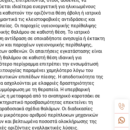
συχίες, επιτρέποντας στους ασθενείς να
ύεται ιδιαίτερα ευεργετική για ηλικιωμένους
 καθιστούν την οριζόντια θέση άβολη ή ιατρικά
μαντικά τις κλειστοφοβικές αντιδράσεις και
είας. Οι παροχείς υγειονομικής περίθαλψης
κής θαλάμου σε καθιστή θέση. Το ιατρικό
ση αντίδραση σε οποιαδήποτε ανησυχία ή έκτακτη
ών και παροχέων υγειονομικής περίθαλψης,
των ασθενών. Οι απαιτήσεις εγκατάστασης είναι
 θαλάμου σε καθιστή θέση ιδανική για
κρότερο περίγραμμα επιτρέπει την ενσωμάτωσή
λειτουργίας παραμένει χαμηλότερο λόγω του
πευτικών επιπέδων πίεσης. Η αποδοτικότητα της
να ασχολούνται με ελαφριές δραστηριότητες
 συμμόρφωση με τη θεραπεία. Η υπερβαρική
θώς η μεταφορά από το αναπηρικό καροτσάκι σε
ακτηριστικό προσβασιμότητας επεκτείνει τη
ραδοσιακά σχέδια θαλάμων. Οι διαδικασίες
ου μικρότερου αριθμού περίπλοκων μηχανικών
ών και βελτιωμένα ποσοστά ολοκλήρωσης της
κές οριζόντιες εναλλακτικές λύσεις.