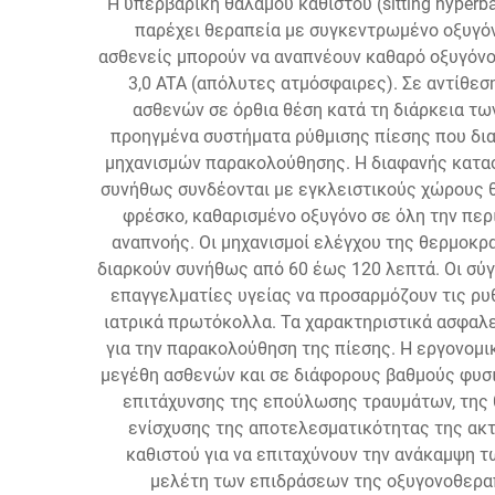
Η υπερβαρική θαλάμου καθιστού (sitting hyperb
παρέχει θεραπεία με συγκεντρωμένο οξυγόνο
ασθενείς μπορούν να αναπνέουν καθαρό οξυγόνο
3,0 ATA (απόλυτες ατμόσφαιρες). Σε αντίθεσ
ασθενών σε όρθια θέση κατά τη διάρκεια τω
προηγμένα συστήματα ρύθμισης πίεσης που δι
μηχανισμών παρακολούθησης. Η διαφανής κατασκ
συνήθως συνδέονται με εγκλειστικούς χώρους 
φρέσκο, καθαρισμένο οξυγόνο σε όλη την περ
αναπνοής. Οι μηχανισμοί ελέγχου της θερμοκρ
διαρκούν συνήθως από 60 έως 120 λεπτά. Οι σύ
επαγγελματίες υγείας να προσαρμόζουν τις ρυ
ιατρικά πρωτόκολλα. Τα χαρακτηριστικά ασφαλ
για την παρακολούθηση της πίεσης. Η εργονομι
μεγέθη ασθενών και σε διάφορους βαθμούς φυσι
επιτάχυνσης της επούλωσης τραυμάτων, της θ
ενίσχυσης της αποτελεσματικότητας της ακτι
καθιστού για να επιταχύνουν την ανάκαμψη τ
μελέτη των επιδράσεων της οξυγονοθεραπ