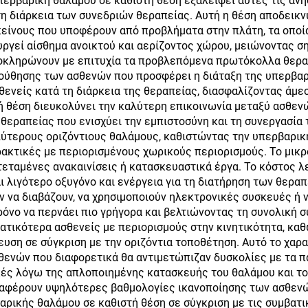
περβαρική θαλάμου σε καθιστή θέση εξαλείφει αυτές τις ανη
τη διάρκεια των συνεδριών θεραπείας. Αυτή η θέση αποδεικν
κείνους που υποφέρουν από προβλήματα στην πλάτη, τα οποία
ργεί αίσθημα ανοικτού και αερίζοντος χώρου, μειώνοντας ση
οκληρώνουν με επιτυχία τα προβλεπόμενα πρωτόκολλα θεραπ
ούθησης των ασθενών που προσφέρει η διάταξη της υπερβαρι
ενείς κατά τη διάρκεια της θεραπείας, διασφαλίζοντας άμε
ή θέση διευκολύνει την καλύτερη επικοινωνία μεταξύ ασθεν
θεραπείας που ενισχύει την εμπιστοσύνη και τη συνεργασία 
λύτερους οριζόντιους θαλάμους, καθιστώντας την υπερβαρική
πρακτικές με περιορισμένους χωρικούς περιορισμούς. Το μι
εταμένες ανακαινίσεις ή κατασκευαστικά έργα. Το κόστος 
ι λιγότερο οξυγόνο και ενέργεια για τη διατήρηση των θερα
ν να διαβάζουν, να χρησιμοποιούν ηλεκτρονικές συσκευές ή 
χρόνο να περνάει πιο γρήγορα και βελτιώνοντας τη συνολική
τικότερα ασθενείς με περιορισμούς στην κινητικότητα, κα
ευση σε σύγκριση με την οριζόντια τοποθέτηση. Αυτό το χαρ
ενών που διαφορετικά θα αντιμετώπιζαν δυσκολίες με τα πα
ικές λόγω της απλοποιημένης κατασκευής του θαλάμου και τ
αναφέρουν υψηλότερες βαθμολογίες ικανοποίησης των ασθεν
ρικής θαλάμου σε καθιστή θέση σε σύγκριση με τις συμβατι