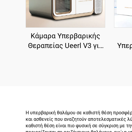
Κάμαρα Υπερβαρικής
Θεραπείας Ueerl V3 για
Υπε
Οικιακή Χρήση 2.0 ATA,
U
Αποδοτική Παραγωγή
Οξυγόνου, Μονό Άτομο,
Πο
Προηγμένης Απόδοσης
Η υπερβαρική θαλάμου σε καθιστή θέση προσφέρ
και ασθενείς που αναζητούν αποτελεσματικές λ
καθιστή θέση είναι πιο φυσική σε σύγκριση με τ