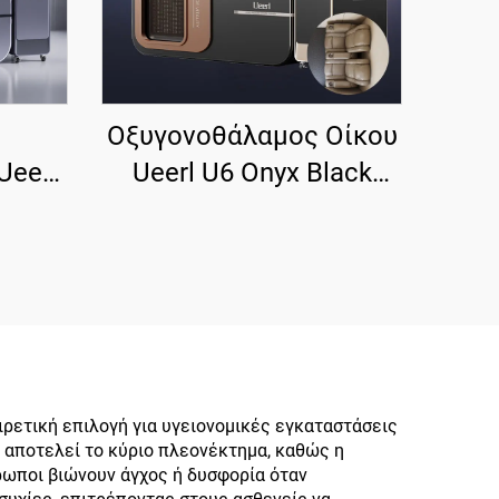
Οξυγονοθάλαμος Οίκου
Ueerl
Ueerl U6 Onyx Black
.0 ATA
Υψηλής Καθαρότητας,
Υψηλής Ποιότητας για
ης
Πολιτική Χρήση
ρετική επιλογή για υγειονομικές εγκαταστάσεις
 αποτελεί το κύριο πλεονέκτημα, καθώς η
θρωποι βιώνουν άγχος ή δυσφορία όταν