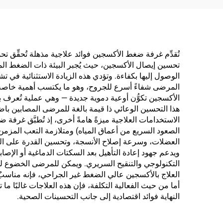
تُقدِّم غرفة ضغط الأكسجين فوائد علاجية مذهلة تُحقِّق 
تحسين إيصال الأكسجين، حيث يُجبر البيئة ذات الضغط المر
الوصول إليها بكفاءة. وتؤدي هذه الزيادة الاستثنائية في 
المرضى شفاءً أسرع للجروح، وهو ما يكتسب أهمية خاصة ف
الأكسجين تكوُّن أوعية دموية جديدة — وهي عملية تُعرف باس
هذا التحسين الوعائي ذا قيمة بالغة للمرضى المصابين باضطر
الاستخدامات العلاجية ميزةً هامةً أخرى، إذ تُطبَّق غرفة 
الصعود السريع من أعماق المياه) ومتلازمة التعب المزمن 
العضلات، وسرعة إصلاح الأنسجة، وتحسين القدرة على التح
ويدعم جهود إعادة التأهيل بعد السكتات الدماغية أو الإص
التكنولوجي والتنقيح السريري. ويمكن للمرضى الخضوع لهذه 
العلاج بالأكسجين عالي الضغط غير الجراحي، فإنه مناسبٌ للم
أما من حيث الفعالية التكلفة، فإن هذه العلاجات غالبًا ما
النهاية فوائد اقتصادية إلى جانب التحسينات الصحية.