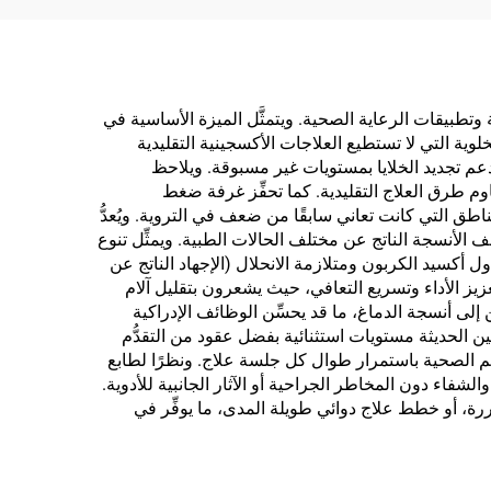
تطبيقات الرعاية الصحية. ويتمثَّل الميزة الأساسية في
ية التي لا تستطيع العلاجات الأكسجينية التقليدية
ودعم تجديد الخلايا بمستويات غير مسبوقة. ويلاحظ
طرق العلاج التقليدية. كما تحفِّز غرفة ضغط
اطق التي كانت تعاني سابقًا من ضعف في التروية. ويُعدُّ
 الأنسجة الناتج عن مختلف الحالات الطبية. ويمثِّل تنوع
ل أكسيد الكربون ومتلازمة الانحلال (الإجهاد الناتج عن
يز الأداء وتسريع التعافي، حيث يشعرون بتقليل آلام
ى أنسجة الدماغ، ما قد يحسِّن الوظائف الإدراكية
 الحديثة مستويات استثنائية بفضل عقود من التقدُّم
لتهم الصحية باستمرار طوال كل جلسة علاج. ونظرًا لطابع
لشفاء دون المخاطر الجراحية أو الآثار الجانبية للأدوية.
ررة، أو خطط علاج دوائي طويلة المدى، ما يوفِّر في