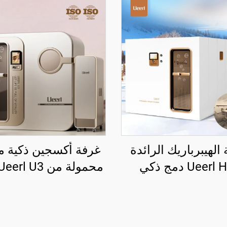
الهيبرباريك الرائدة
غرفة أكسجين ذكية من
Ueerl H10 دمج ذكي
يص متعدد المشاهد
البلاتينيوم الأبيض لل
المنزلي