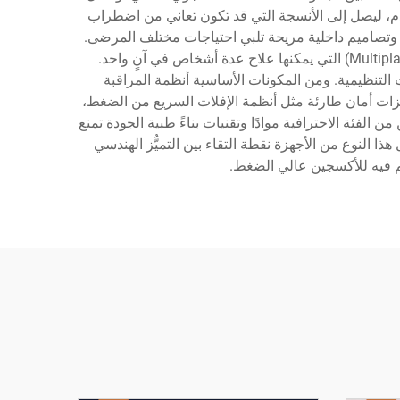
م، ليصل إلى الأنسجة التي قد تكون تعاني من اضطراب
 وتصاميم داخلية مريحة تلبي احتياجات مختلف المرضى.
وتتوفر هذه الغرف بعدة تكوينات، منها الوحدات الأحادية (Monoplace) المصممة لمريض واحد، والغرف المتعددة الأماكن (Multiplace) التي يمكنها علاج عدة أشخاص في آنٍ واحد.
التنظيمية. ومن المكونات الأساسية أنظمة المراقبة
يزات أمان طارئة مثل أنظمة الإفلات السريع من الضغط،
ئة الاحترافية موادًا وتقنيات بناءً طبية الجودة تمنع
ذا النوع من الأجهزة نقطة التقاء بين التميُّز الهندسي
َّم فيه للأكسجين عالي الضغط.