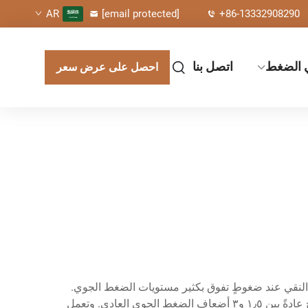
[email protected]
+86-13332908290
AR
ي الضغط
اتصل بنا
احصل على عرض سعر
لنقي عند ضغوطٍ تفوق بكثير مستويات الضغط الجوي.
وتُشكِّل هذه التكنولوجيا الثورية بيئةً خاضعةً للرقابة يتنفَّس فيها المريض أكسجينًا مركزًا بينما يتعرَّض لضغط جوي مرتفع، يتراوح عادةً بين ١٫٥ و٣ أضعاف الضغط الجوي العادي. وتعمل