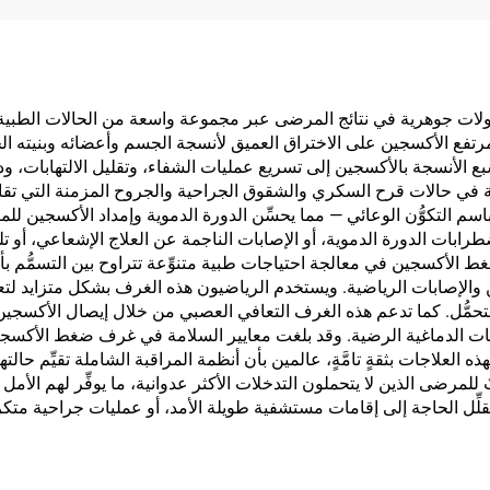
تحولات جوهرية في نتائج المرضى عبر مجموعة واسعة من الحالات الطبية و
تفع الأكسجين على الاختراق العميق لأنسجة الجسم وأعضائه وبنيته الخلو
تشبع الأنسجة بالأكسجين إلى تسريع عمليات الشفاء، وتقليل الالتهابات، 
ي حالات قرح السكري والشقوق الجراحية والجروح المزمنة التي تقاوم 
م التكوُّن الوعائي — مما يحسِّن الدورة الدموية وإمداد الأكسجين للمن
ابات الدورة الدموية، أو الإصابات الناجمة عن العلاج الإشعاعي، أو تلف
ضغط الأكسجين في معالجة احتياجات طبية متنوِّعة تتراوح بين التسمُّم بأو
والإصابات الرياضية. ويستخدم الرياضيون هذه الغرف بشكل متزايد لتعز
مُّل. كما تدعم هذه الغرف التعافي العصبي من خلال إيصال الأكسجين إل
ابات الدماغية الرضية. وقد بلغت معايير السلامة في غرف ضغط الأكسجين
العلاجات بثقةٍ تامَّةٍ، عالمين بأن أنظمة المراقبة الشاملة تقيِّم حا
رضى الذين لا يتحملون التدخلات الأكثر عدوانية، ما يوفِّر لهم الأمل وا
 تقلِّل الحاجة إلى إقامات مستشفية طويلة الأمد، أو عمليات جراحية متك