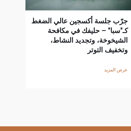
جرّب جلسة أكسجين عالي الضغط
مجال
كـ"سبا" – حليفك في مكافحة
الضغ
الشيخوخة، وتجديد النشاط،
العا
وتخفيف التوتر
والم
عرض المزيد
عرض ا