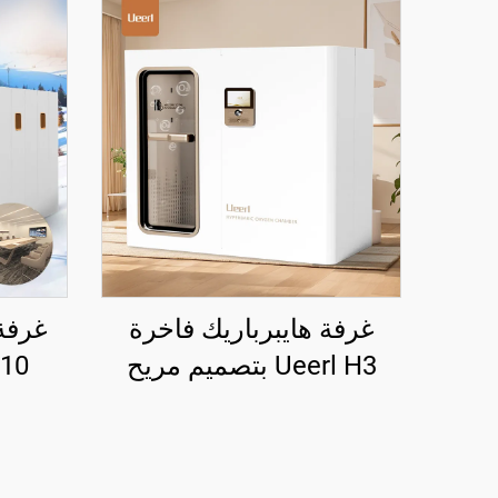
غرفة هايبرباريك فاخرة
غرفة 
Ueerl H3 بتصميم مريح
وفاخر للمساحات لمركز
وتخص
العناية بالصحة