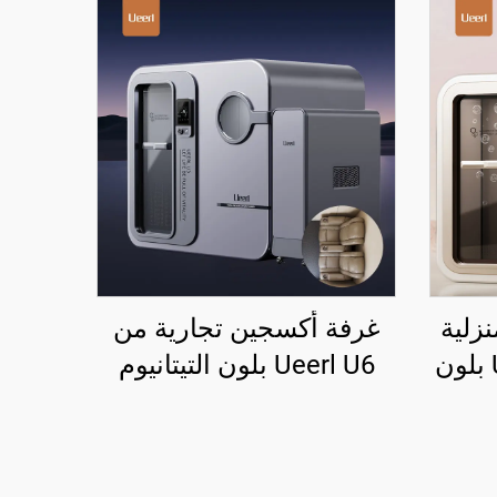
زلية
غرفة أكسجين تجارية من
محمولة من Ueerl U3 بلون
Ueerl U6 بلون التيتانيوم
علاج
الرمادي 2.0 ATA لمراكز
إعادة التأهيل