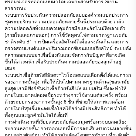
พร้อมฟีเจอร์ที่ออกแบบมาโดยเฉพาะสำหรับการใช้งาน
สาธารณะ
ระบบการรับประกันความปลอดภัยแบบองค์รวมแปดประการ:
ชุดระบบรักษาความปลอดภัยหลายชั้นนี้ประกอบด้วยวาล์ว
ความปลอดภัยทั้งแบบควบคุมด้วยมือและอัตโนมัติหลายตัว
(ภายในและภายนอก) การใช้วัสดุทนไฟตามมาตรฐานระดับ
ชาติระดับ B1 การปิดเครื่องอัตโนมัติเมื่อแรงดันเกิน และการ
ตรวจสอบแรงดันและปริมาณออกซิเจนแบบเรียลไทม์ ระบบดัง
กล่าวออกแบบมาเพื่อป้องกันและจัดการกับปัญหาที่อาจเกิด
ขึ้นได้ล่วงหน้า เพื่อรับประกันความปลอดภัยของลูกค้าอยู่
เสมอ
ระบบฆ่าเชื้อด้วยรังสีอัลตราไวโอเลตแบบเลือกตั้งได้และการก
รองอากาศขั้นสูง: เพื่อให้เป็นไปตามมาตรฐานด้านสุขอนามัย
สูงสุด เรามีฟังก์ชันฆ่าเชื้อด้วยรังสี UV แบบเสริม ซึ่งจะทำให้
ภายในสะอาดปลอดเชื้อระหว่างการใช้งานแต่ละครั้ง พร้อม
ด้วยระบบกรองอากาศขั้นสูง 8 ชั้น ที่ช่วยให้สภาพแวดล้อม
ภายในบริสุทธิ์และลดเชื้อโรคได้อย่างมีประสิทธิภาพ ทำให้
ทั้งคุณและลูกค้ามั่นใจได้เต็มที่
การดำเนินงานที่เงียบสงบระดับห้องสมุดพร้อมระบบลดเสียง
รบกวนหลายชั้น: การออกแบบที่มีการลดเสียงรบกวนหลายขั้น
ตอนอย่างซับซ้อน ทำให้ภายในห้องโดยสารทำงานที่ระดับต่ำ