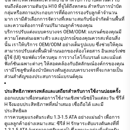
จนถึงห้องความดันรุ่น H10 ที่จุได้ถึงหกคน สำหรับการบำบัด
กลุ่มหรือสถานประกอบการที่ต้องการรองรับลูกค้าจำนวน
มาก เรามีตัวเลือกการจัดวางที่เหมาะสมกับข้อจำกัดด้านพื้นที่
และความต้องการด้านปริมาณลูกค้าของคุณ
บริการปรับแต่งแบบครบวงจร OEM/ODM: แบรนด์ของคุณมี
ความโดดเด่นเฉพาะตัว และอุปกรณ์ของคุณควรสะท้อนสิ่ง
นั้น เราให้บริการ OEM/ODM อย่างเต็มรูปแบบ ซึ่งช่วยให้คุณ
สามารถปรับแต่งพื้นผิวด้านนอกของห้องโดยสาร อินเทอร์เฟซ
ผู้ใช้ (UI) ซอฟต์แวร์ควบคุม การวางโลโก้แบรนด์ และแม้แต่
ฟังก์ชันเฉพาะต่างๆ ให้สอดคล้องกับอัตลักษณ์องค์กรของคุณ
เรามีโซลูชันห้องบำบัดแรงดันสูงแบบครบวงจรที่จะกลายเป็น
ส่วนสำคัญของประสบการณ์แบรนด์คุณ
ประสิทธิภาพทรงพลังและเสถียรสำหรับการใช้งานบ่อยครั้ง
ออกแบบมาเพื่อทนต่อการใช้งานเชิงพาณิชย์ในแต่ละวัน ซีรีส์
H จึงมอบประสิทธิภาพที่สม่ำเสมอ เชื่อถือได้ และมี
ประสิทธิผล
การควบคุมแรงดันระดับ 1.3-1.5 ATA อย่างแม่นยำ เพื่อการ
ดูแลลูกค้าอย่างเหมาะสม: ซีรีส์ H รักษาระดับแรงดันคงที่ที่
1.3-1.5 ATA (บรรยากาศสัมบูรณ์) ซึ่งเหมาะอย่างยิ่งสำหรับ