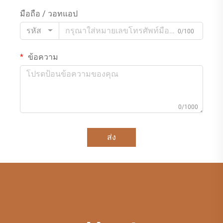
มือถือ / วอทแอป
รหัส
0/100
ข้อความ
0/1000
ส่ง