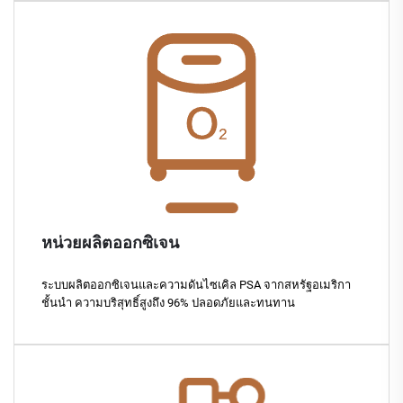
หน่วยผลิตออกซิเจน
ระบบผลิตออกซิเจนและความดันไซเคิล PSA จากสหรัฐอเมริกา
ชั้นนำ ความบริสุทธิ์สูงถึง 96% ปลอดภัยและทนทาน