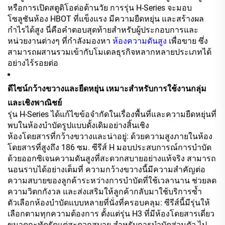
หรือการเปิดสตูดิโอต่อต้านวัย การรุ่น H-Series จะมอบ
โซลูชันห้อง HBOT ที่แข็งแรง มีความยืดหยุ่น และสร้างผล
กำไรได้สูง นี่คือคำตอบสุดท้ายสำหรับผู้ประกอบการและ
หน่วยงานต่างๆ ที่กำลังมองหา
ห้องความดันสูง
เพื่อขาย ซึ่ง
สามารถผสานรวมเข้ากับโมเดลธุรกิจหลากหลายประเภทได้
อย่างไร้รอยต่อ
ดีไซน์กว้างขวางและยืดหยุ่น เหมาะสำหรับการใช้งานกลุ่ม
และเชิงพาณิชย์
รุ่น H-Series ได้แก้ไขข้อจำกัดในเรื่องพื้นที่และความยืดหยุ่นที่
พบในห้องบำบัดรูปแบบดั้งเดิมอย่างสิ้นเชิง
ห้องโดยสารที่กว้างขวางและน่าอยู่: ด้วยความสูงภายในห้อง
โดยสารที่สูงถึง 186 ซม. ซีรีส์ H มอบประสบการณ์การบำบัด
ด้วยออกซิเจนความดันสูงที่สะดวกสบายอย่างแท้จริง สามารถ
นอนราบได้อย่างเต็มที่ ความกว้างขวางนี้มีความสำคัญต่อ
ความสบายของลูกค้าระหว่างการบำบัดที่ใช้เวลานาน ช่วยลด
ความวิตกกังวล และส่งเสริมให้ลูกค้ากลับมาใช้บริการซ้ำ
ตัวเลือกห้องบำบัดแบบหลายที่นั่งที่ครอบคลุม: ซีรีส์นี้มีรุ่นให้
เลือกตามทุกความต้องการ ตั้งแต่รุ่น H3 ที่มีห้องโดยสารเดี่ยว
ขนาดกะทัดรัดแต่สะดวกสบาย สำหรับการบำบัดส่วนตัว ไป