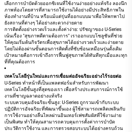
เลือกการบำบัดด้วยออกซิเจนที่ใช้งานง่ายอย่างแท้จริง ลองนึก
ภาพห้องโดยสารที่สามารถใช้งานได้อย่างมีประสิทธิภาพใน
ห้องทำงานที่บ้าน หรือแม้แต่รุ่นที่ออกแบบมาเพื่อให้พกพาไป
ยังสถานที่ต่างๆ ได้อย่างสะดวกง่ายดาย
การติดตั้งอย่างรวดเร็วและตั้งค่าง่าย: ปรัชญาของ U-Series
เน้นเรื่อง "สุขภาพดีตามต้องการ" เราออกแบบโซลูชันที่ช่วย
ให้คุณเริ่มต้นกิจวัตรเพื่อสุขภาพได้อย่างรวดเร็วและง่ายดาย
โดยไม่ต้องผ่านขั้นตอนการติดตั้งที่ซับซ้อนเหมือนรุ่นดั้งเดิม
เป้าหมายคือการเข้าถึงการฟื้นฟูสุขภาพได้ทันทีทุกเมื่อและทุก
ที่ที่คุณต้องการ
เทคโนโลยีรุ่นใหม่และการเชื่อมต่ออัจฉริยะอย่างไร้รอยต่อ
U-Series ทำหน้าที่เป็นแพลตฟอร์มสำหรับการพัฒนา
เทคโนโลยีขั้นสูงที่สุดของเรา เพื่อสร้างประสบการณ์การใช้
งานที่ชาญฉลาดอย่างแท้จริง
ระบบควบคุมอัจฉริยะขั้นสูง: U-Series ถูกรวมเข้ากับระบบ
ปฏิบัติการอัจฉริยะที่พัฒนาขึ้นเอง ผู้ใช้สามารถเพลิดเพลินกับ
การใช้งานอย่างลื่นไหลผ่านอินเทอร์เฟซสัมผัสที่ใช้งานง่าย
เป็นพิเศษ ทำให้คุณสามารถควบคุมการตั้งค่าการบำบัด
ประวัติการใช้งาน และการตรวจสอบระบบได้อย่างครบถ้วน