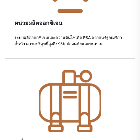
หน่วยผลิตออกซิเจน
ระบบผลิตออกซิเจนและความดันไซเคิล PSA จากสหรัฐอเมริกา
ชั้นนำ ความบริสุทธิ์สูงถึง 96% ปลอดภัยและทนทาน