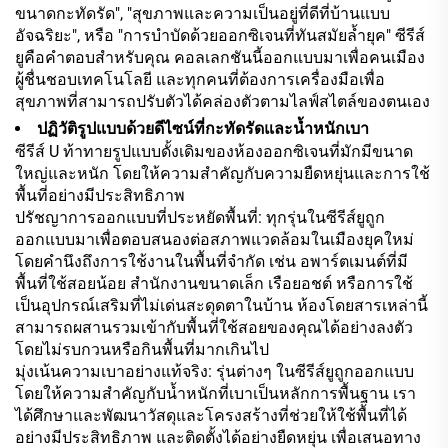
ขนาดกะทัดรัด", "สุขภาพและความเป็นอยู่ที่ดีที่บ้านแบบ
อัจฉริยะ", หรือ "การบำบัดด้วยออกซิเจนที่ทันสมัยล้ำยุค" ซีรีส์
ยูคือคำตอบสำหรับคุณ คอลเลกชันนี้ออกแบบมาเพื่อคนเมือง
ผู้ชื่นชอบเทคโนโลยี และทุกคนที่ต้องการเครื่องมือเพื่อ
สุขภาพที่สามารถปรับตัวได้คล่องตัวตามไลฟ์สไตล์ของตนเอง
ปฏิวัติรูปแบบด้วยดีไซน์ที่กะทัดรัดและน้ำหนักเบา
ซีรีส์ U ท้าทายรูปแบบดั้งเดิมของห้องออกซิเจนที่มักมีขนาด
ใหญ่และหนัก โดยให้ความสำคัญกับความยืดหยุ่นและการใช้
พื้นที่อย่างมีประสิทธิภาพ
ปรัชญาการออกแบบที่ประหยัดพื้นที่: ทุกรุ่นในซีรีส์ยูถูก
ออกแบบมาเพื่อตอบสนองต่อสภาพแวดล้อมในเมืองยุคใหม่
โดยคำนึงถึงการใช้งานในพื้นที่จำกัด เช่น อพาร์ตเมนต์ที่มี
พื้นที่ใช้สอยน้อย สำนักงานขนาดเล็ก เรือยอชต์ หรือการใช้
เป็นอุปกรณ์เสริมที่ไม่เด่นสะดุดตาในบ้าน ห้องโดยสารเหล่านี้
สามารถผสานรวมเข้ากับพื้นที่ใช้สอยของคุณได้อย่างลงตัว
โดยไม่รบกวนหรือกินพื้นที่มากเกินไป
มุ่งเน้นความเบาอย่างแท้จริง: รุ่นต่างๆ ในซีรีส์ยูถูกออกแบบ
โดยให้ความสำคัญกับน้ำหนักที่เบาเป็นหลักการพื้นฐาน เรา
ได้ศึกษาและพัฒนาวัสดุและโครงสร้างที่ช่วยให้ใช้พื้นที่ได้
อย่างมีประสิทธิภาพ และติดตั้งได้อย่างยืดหยุ่น เพื่อเสนอทาง