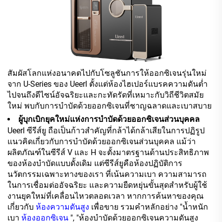
สัมผัสโลกแห่งอนาคตไปกับโซลูชันการให้ออกซิเจนรุ่นใหม่
จาก U-Series ของ Ueerl ตั้งแต่ห้องไฮเปอร์แบรคความดันต่ำ
ไปจนถึงดีไซน์อัจฉริยะและกะทัดรัดที่เหมาะกับวิถีชีวิตสมัย
ใหม่ พบกับการบำบัดด้วยออกซิเจนที่ชาญฉลาดและเบาสบาย
ผู้บุกเบิกยุคใหม่แห่งการบำบัดด้วยออกซิเจนส่วนบุคคล
Ueerl ซีรีส์ยู ถือเป็นก้าวสำคัญที่กล้าได้กล้าเสียในการปฏิรูป
แนวคิดเกี่ยวกับการบำบัดด้วยออกซิเจนส่วนบุคคล แม้ว่า
ผลิตภัณฑ์ในซีรีส์ V และ H จะตั้งมาตรฐานด้านประสิทธิภาพ
ของห้องบำบัดแบบดั้งเดิม แต่ซีรีส์ยูคือห้องปฏิบัติการ
นวัตกรรมเฉพาะทางของเรา ที่เน้นความเบา ความสามารถ
ในการเชื่อมต่ออัจฉริยะ และความยืดหยุ่นขั้นสุดสำหรับผู้ใช้
งานยุคใหม่ที่เคลื่อนไหวตลอดเวลา หากการค้นหาของคุณ
เกี่ยวกับ
ห้องความดันสูง
เพื่อขาย รวมคำหลักอย่าง "น้ำหนัก
เบา
ห้องออกซิเจน
", "ห้องบำบัดด้วยออกซิเจนความดันสูง