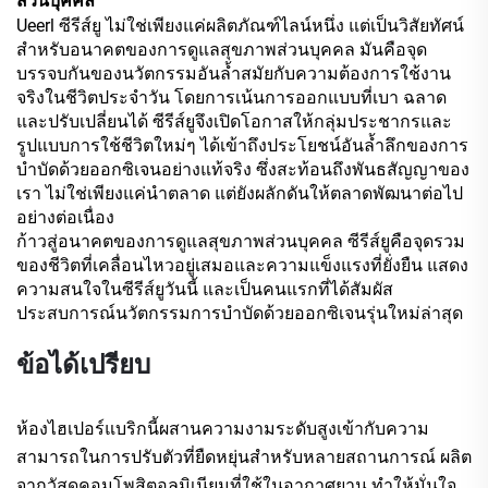
ส่วนบุคคล
Ueerl ซีรีส์ยู ไม่ใช่เพียงแค่ผลิตภัณฑ์ไลน์หนึ่ง แต่เป็นวิสัยทัศน์
สำหรับอนาคตของการดูแลสุขภาพส่วนบุคคล มันคือจุด
บรรจบกันของนวัตกรรมอันล้ำสมัยกับความต้องการใช้งาน
จริงในชีวิตประจำวัน โดยการเน้นการออกแบบที่เบา ฉลาด
และปรับเปลี่ยนได้ ซีรีส์ยูจึงเปิดโอกาสให้กลุ่มประชากรและ
รูปแบบการใช้ชีวิตใหม่ๆ ได้เข้าถึงประโยชน์อันล้ำลึกของการ
บำบัดด้วยออกซิเจนอย่างแท้จริง ซึ่งสะท้อนถึงพันธสัญญาของ
เรา ไม่ใช่เพียงแค่นำตลาด แต่ยังผลักดันให้ตลาดพัฒนาต่อไป
อย่างต่อเนื่อง
ก้าวสู่อนาคตของการดูแลสุขภาพส่วนบุคคล ซีรีส์ยูคือจุดรวม
ของชีวิตที่เคลื่อนไหวอยู่เสมอและความแข็งแรงที่ยั่งยืน แสดง
ความสนใจในซีรีส์ยูวันนี้ และเป็นคนแรกที่ได้สัมผัส
ประสบการณ์นวัตกรรมการบำบัดด้วยออกซิเจนรุ่นใหม่ล่าสุด
ข้อได้เปรียบ
ห้องไฮเปอร์แบริกนี้ผสานความงามระดับสูงเข้ากับความ
สามารถในการปรับตัวที่ยืดหยุ่นสำหรับหลายสถานการณ์ ผลิต
จากวัสดุคอมโพสิตอลูมิเนียมที่ใช้ในอากาศยาน ทำให้มั่นใจ