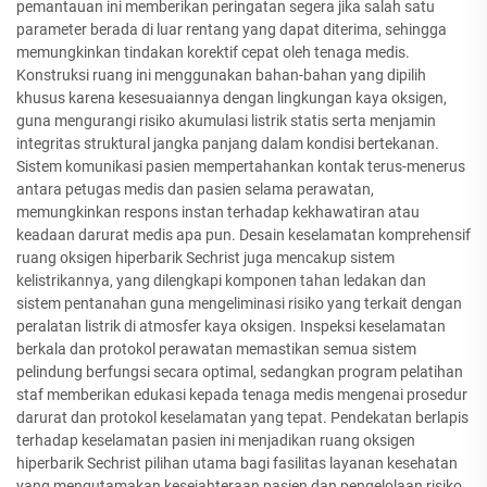
pemantauan ini memberikan peringatan segera jika salah satu
parameter berada di luar rentang yang dapat diterima, sehingga
memungkinkan tindakan korektif cepat oleh tenaga medis.
Konstruksi ruang ini menggunakan bahan-bahan yang dipilih
khusus karena kesesuaiannya dengan lingkungan kaya oksigen,
guna mengurangi risiko akumulasi listrik statis serta menjamin
integritas struktural jangka panjang dalam kondisi bertekanan.
Sistem komunikasi pasien mempertahankan kontak terus-menerus
antara petugas medis dan pasien selama perawatan,
memungkinkan respons instan terhadap kekhawatiran atau
keadaan darurat medis apa pun. Desain keselamatan komprehensif
ruang oksigen hiperbarik Sechrist juga mencakup sistem
kelistrikannya, yang dilengkapi komponen tahan ledakan dan
sistem pentanahan guna mengeliminasi risiko yang terkait dengan
peralatan listrik di atmosfer kaya oksigen. Inspeksi keselamatan
berkala dan protokol perawatan memastikan semua sistem
pelindung berfungsi secara optimal, sedangkan program pelatihan
staf memberikan edukasi kepada tenaga medis mengenai prosedur
darurat dan protokol keselamatan yang tepat. Pendekatan berlapis
terhadap keselamatan pasien ini menjadikan ruang oksigen
hiperbarik Sechrist pilihan utama bagi fasilitas layanan kesehatan
yang mengutamakan kesejahteraan pasien dan pengelolaan risiko