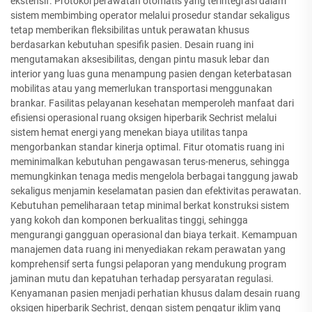
ekstensif. Protokol perawatan otomatis yang terintegrasi dalam
sistem membimbing operator melalui prosedur standar sekaligus
tetap memberikan fleksibilitas untuk perawatan khusus
berdasarkan kebutuhan spesifik pasien. Desain ruang ini
mengutamakan aksesibilitas, dengan pintu masuk lebar dan
interior yang luas guna menampung pasien dengan keterbatasan
mobilitas atau yang memerlukan transportasi menggunakan
brankar. Fasilitas pelayanan kesehatan memperoleh manfaat dari
efisiensi operasional ruang oksigen hiperbarik Sechrist melalui
sistem hemat energi yang menekan biaya utilitas tanpa
mengorbankan standar kinerja optimal. Fitur otomatis ruang ini
meminimalkan kebutuhan pengawasan terus-menerus, sehingga
memungkinkan tenaga medis mengelola berbagai tanggung jawab
sekaligus menjamin keselamatan pasien dan efektivitas perawatan.
Kebutuhan pemeliharaan tetap minimal berkat konstruksi sistem
yang kokoh dan komponen berkualitas tinggi, sehingga
mengurangi gangguan operasional dan biaya terkait. Kemampuan
manajemen data ruang ini menyediakan rekam perawatan yang
komprehensif serta fungsi pelaporan yang mendukung program
jaminan mutu dan kepatuhan terhadap persyaratan regulasi.
Kenyamanan pasien menjadi perhatian khusus dalam desain ruang
oksigen hiperbarik Sechrist, dengan sistem pengatur iklim yang