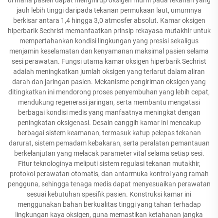
jauh lebih tinggi daripada tekanan permukaan laut, umumnya
berkisar antara 1,4 hingga 3,0 atmosfer absolut. Kamar oksigen
hiperbarik Sechrist memanfaatkan prinsip rekayasa mutakhir untuk
mempertahankan kondisi lingkungan yang presisi sekaligus
menjamin keselamatan dan kenyamanan maksimal pasien selama
sesi perawatan. Fungsi utama kamar oksigen hiperbarik Sechrist
adalah meningkatkan jumlah oksigen yang terlarut dalam aliran
darah dan jaringan pasien. Mekanisme pengiriman oksigen yang
ditingkatkan ini mendorong proses penyembuhan yang lebih cepat,
mendukung regenerasi jaringan, serta membantu mengatasi
berbagai kondisi medis yang manfaatnya meningkat dengan
peningkatan oksigenasi. Desain canggih kamar ini mencakup
berbagai sistem keamanan, termasuk katup pelepas tekanan
darurat, sistem pemadam kebakaran, serta peralatan pemantauan
berkelanjutan yang melacak parameter vital selama setiap sesi.
Fitur teknologinya meliputi sistem regulasi tekanan mutakhir,
protokol perawatan otomatis, dan antarmuka kontrol yang ramah
pengguna, sehingga tenaga medis dapat menyesuaikan perawatan
sesuai kebutuhan spesifik pasien. Konstruksi kamar ini
menggunakan bahan berkualitas tinggi yang tahan terhadap
lingkungan kaya oksigen, guna memastikan ketahanan jangka