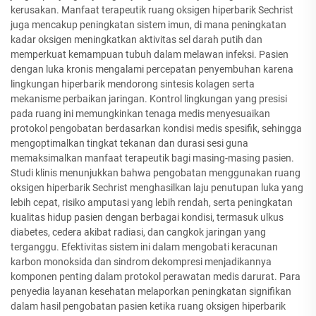
kerusakan. Manfaat terapeutik ruang oksigen hiperbarik Sechrist
juga mencakup peningkatan sistem imun, di mana peningkatan
kadar oksigen meningkatkan aktivitas sel darah putih dan
memperkuat kemampuan tubuh dalam melawan infeksi. Pasien
dengan luka kronis mengalami percepatan penyembuhan karena
lingkungan hiperbarik mendorong sintesis kolagen serta
mekanisme perbaikan jaringan. Kontrol lingkungan yang presisi
pada ruang ini memungkinkan tenaga medis menyesuaikan
protokol pengobatan berdasarkan kondisi medis spesifik, sehingga
mengoptimalkan tingkat tekanan dan durasi sesi guna
memaksimalkan manfaat terapeutik bagi masing-masing pasien.
Studi klinis menunjukkan bahwa pengobatan menggunakan ruang
oksigen hiperbarik Sechrist menghasilkan laju penutupan luka yang
lebih cepat, risiko amputasi yang lebih rendah, serta peningkatan
kualitas hidup pasien dengan berbagai kondisi, termasuk ulkus
diabetes, cedera akibat radiasi, dan cangkok jaringan yang
terganggu. Efektivitas sistem ini dalam mengobati keracunan
karbon monoksida dan sindrom dekompresi menjadikannya
komponen penting dalam protokol perawatan medis darurat. Para
penyedia layanan kesehatan melaporkan peningkatan signifikan
dalam hasil pengobatan pasien ketika ruang oksigen hiperbarik