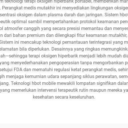
 teknologi terapi oksigen hiperbarik portabel, memberikan manf
. Perangkat medis mutakhir ini menyediakan lingkungan oksige
ntrasi oksigen dalam plasma darah dan jaringan. Sistem hbot
peutik optimal sambil mempertahankan protokol keamanan penu
trol atmosfer canggih yang secara presisi memantau dan meny
un dari bahan premium dan dilengkapi fitur keamanan mutakhir
 Sistem ini mencakup teknologi pemantauan terintegrasi yang 
elamatan bila diperlukan. Desainnya yang ringkas memungkinka
umah—sehingga terapi oksigen hiperbarik menjadi lebih mudah di
ang menyederhanakan pengoperasian tanpa mengorbankan presi
etujui FDA dan mematuhi regulasi ketat perangkat medis, se
ggih menjaga kemurnian udara sepanjang siklus perawatan, se
ng. Teknologi hbot mobile mewakili lompatan signifikan dalam 
n yang memerlukan intervensi terapeutik rutin maupun mereka 
kesehatan secara keseluruhan.