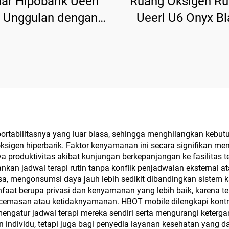
r Hipobarik Ueerl
Ruang Oksigen R
 Unggulan dengan
Ueerl U6 Onyx Bl
egrasi Cerdas dan
Kemurnian Ting
misasi Multi-Scene
Penggunaan Sip
Premium
portabilitasnya yang luar biasa, sehingga menghilangkan kebu
i oksigen hiperbarik. Faktor kenyamanan ini secara signifikan
nya produktivitas akibat kunjungan berkepanjangan ke fasilitas
kan jadwal terapi rutin tanpa konflik penjadwalan eksternal at
biasa, mengonsumsi daya jauh lebih sedikit dibandingkan sistem
aat berupa privasi dan kenyamanan yang lebih baik, karena te
ecemasan atau ketidaknyamanan. HBOT mobile dilengkapi kontro
gatur jadwal terapi mereka sendiri serta mengurangi ketergan
 individu, tetapi juga bagi penyedia layanan kesehatan yang d