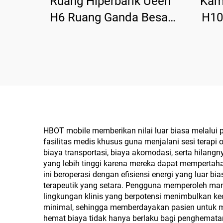
Ruang Hiperbarik Ueerl
Kama
H6 Ruang Ganda Besar
H10
Rebah untuk Pemulihan
Int
Olahraga
Kusto
HBOT mobile memberikan nilai luar biasa melalui 
fasilitas medis khusus guna menjalani sesi terap
biaya transportasi, biaya akomodasi, serta hilang
yang lebih tinggi karena mereka dapat mempertahan
ini beroperasi dengan efisiensi energi yang luar 
terapeutik yang setara. Pengguna memperoleh manf
lingkungan klinis yang berpotensi menimbulkan k
minimal, sehingga memberdayakan pasien untuk men
hemat biaya tidak hanya berlaku bagi penghematan