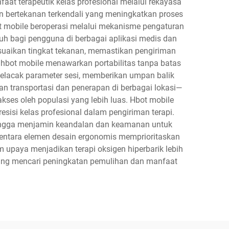
aat terapeutik kelas profesional melalui rekayasa
n bertekanan terkendali yang meningkatkan proses
 mobile beroperasi melalui mekanisme pengaturan
h bagi pengguna di berbagai aplikasi medis dan
esuaikan tingkat tekanan, memastikan pengiriman
, hbot mobile menawarkan portabilitas tanpa batas
melacak parameter sesi, memberikan umpan balik
n transportasi dan penerapan di berbagai lokasi—
akses oleh populasi yang lebih luas. Hbot mobile
si kelas profesional dalam pengiriman terapi.
hingga menjamin keandalan dan keamanan untuk
mentara elemen desain ergonomis memprioritaskan
upaya menjadikan terapi oksigen hiperbarik lebih
yang mencari peningkatan pemulihan dan manfaat