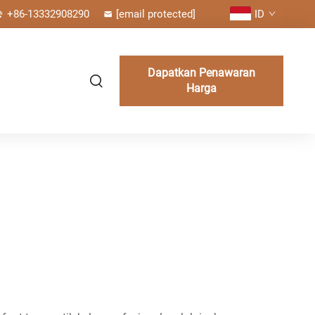
+86-13332908290
[email protected]
ID
Dapatkan Penawaran
Harga