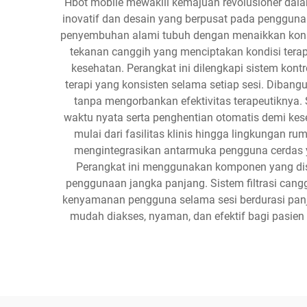
Hbot mobile mewakili kemajuan revolusioner dalam
inovatif dan desain yang berpusat pada pengguna
penyembuhan alami tubuh dengan menaikkan konse
tekanan canggih yang menciptakan kondisi tera
kesehatan. Perangkat ini dilengkapi sistem kon
terapi yang konsisten selama setiap sesi. Dibang
tanpa mengorbankan efektivitas terapeutiknya.
waktu nyata serta penghentian otomatis demi kes
mulai dari fasilitas klinis hingga lingkungan r
mengintegrasikan antarmuka pengguna cerdas y
Perangkat ini menggunakan komponen yang dis
penggunaan jangka panjang. Sistem filtrasi can
kenyamanan pengguna selama sesi berdurasi panja
mudah diakses, nyaman, dan efektif bagi pasie