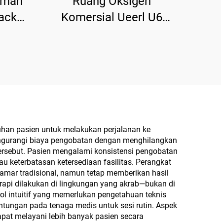
umah
Ruang Oksigen
ack
Komersial Ueerl U6
gi
Titanium Gray 2.0 ATA
il
untuk Pusat Rehabilitasi
tuhan pasien untuk melakukan perjalanan ke
 mengurangi biaya pengobatan dengan menghilangkan
 tersebut. Pasien mengalami konsistensi pengobatan
au keterbatasan ketersediaan fasilitas. Perangkat
 kamar tradisional, namun tetap memberikan hasil
rapi dilakukan di lingkungan yang akrab—bukan di
l intuitif yang memerlukan pengetahuan teknis
tungan pada tenaga medis untuk sesi rutin. Aspek
apat melayani lebih banyak pasien secara