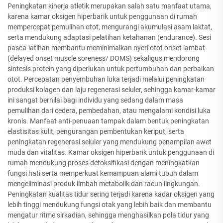
Peningkatan kinerja atletik merupakan salah satu manfaat utama,
karena kamar oksigen hiperbarik untuk penggunaan di rumah
mempercepat pemulihan otot, mengurangi akumulasi asam laktat,
serta mendukung adaptasi pelatihan ketahanan (endurance). Sesi
pasca-latihan membantu meminimalkan nyeri otot onset lambat
(delayed onset muscle soreness/ DOMS) sekaligus mendorong
sintesis protein yang diperlukan untuk pertumbuhan dan perbaikan
otot. Percepatan penyembuhan luka terjadi melalui peningkatan
produksi kolagen dan laju regenerasi seluler, sehingga kamar-kamar
ini sangat bernilai bagi individu yang sedang dalam masa
pemulihan dari cedera, pembedahan, atau mengalami kondisi luka
kronis. Manfaat anti-penuaan tampak dalam bentuk peningkatan
elastisitas kulit, pengurangan pembentukan keriput, serta
peningkatan regenerasi seluler yang mendukung penampilan awet
muda dan vitalitas. Kamar oksigen hiperbarik untuk penggunaan di
rumah mendukung proses detoksifikasi dengan meningkatkan
fungsi hati serta memperkuat kemampuan alami tubuh dalam
mengeliminasi produk limbah metabolik dan racun lingkungan.
Peningkatan kualitas tidur sering terjadi karena kadar oksigen yang
lebih tinggi mendukung fungsi otak yang lebih baik dan membantu
mengatur ritme sirkadian, sehingga menghasilkan pola tidur yang