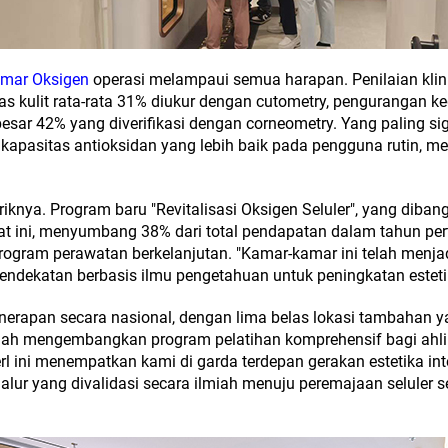
mar Oksigen
operasi melampaui semua harapan. Penilaian klin
as kulit rata-rata 31% diukur dengan cutometry, pengurangan k
ebesar 42% yang diverifikasi dengan corneometry. Yang paling s
apasitas antioksidan yang lebih baik pada pengguna rutin, m
knya. Program baru "Revitalisasi Oksigen Seluler", yang diban
at ini, menyumbang 38% dari total pendapatan dalam tahun pert
rogram perawatan berkelanjutan. "Kamar-kamar ini telah menja
endekatan berbasis ilmu pengetahuan untuk peningkatan estetik
enerapan secara nasional, dengan lima belas lokasi tambahan 
lah mengembangkan program pelatihan komprehensif bagi ahli 
 ini menempatkan kami di garda terdepan gerakan estetika integ
ur yang divalidasi secara ilmiah menuju peremajaan seluler s