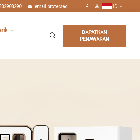
332908290
[email protected]
ID
rik
DAPATKAN
PENAWARAN