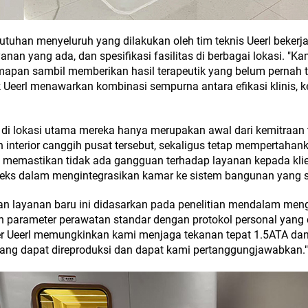
tuhan menyeluruh yang dilakukan oleh tim teknis Ueerl bekerja 
anan yang ada, dan spesifikasi fasilitas di berbagai lokasi. "
mapan sambil memberikan hasil terapeutik yang belum pernah te
k Ueerl menawarkan kombinasi sempurna antara efikasi klinis, 
di lokasi utama mereka hanya merupakan awal dari kemitraan t
 interior canggih pusat tersebut, sekaligus tetap mempertahan
tuk memastikan tidak ada gangguan terhadap layanan kepada kl
leks dalam mengintegrasikan kamar ke sistem bangunan yang 
n layanan baru ini didasarkan pada penelitian mendalam menge
 parameter perawatan standar dengan protokol personal yang 
amber Ueerl memungkinkan kami menjaga tekanan tepat 1.5ATA da
yang dapat direproduksi dan dapat kami pertanggungjawabkan."