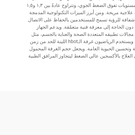
الفعالية العلاجية. وتعمل غرفة الـhbot اللينة عبر إنشاء بيئة خاضعة للضغط يمكن للمستخدمين خلالها استنشاق أكسجين مركزٍ بمستويات تفوق الضغط الجوي، وتتراوح عادةً بين ١,٣ و١,٥
بة علاجية مريحة. ومن أبرز الميزات التكنولوجية المدمجة
 شفافة للرؤية تسمح للمستخدمين بالحفاظ على الاتصال
الاستخدام تتيح التشغيل البسيط دون الحاجة إلى معرفة فنية متعمّقة. ويدعم الجهاز
 بين ٦٠ و٩٠ دقيقة تبعًا للأهداف العلاجية. وتشمل مجالات تطبيقه المتعددة الصحة والعناية بالجسم، مثل
التعافي الرياضي، وعلاجات مقاومة الشيخوخة، وتسريع التئام الجروح، وتعزيز الوظائف الإدراكية، والحفاظ على الصحة العامة. ويستخدم الرياضيون غرفة الـhbot اللينة للحد من زمن
اقة وتحسين الحيوية العامة. ويجعل حجم الغرفة المحمول
لى العلاج بالأكسجين عالي الضغط ليتجاوز المرافق الطبية