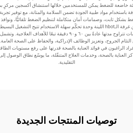
 للغرفة باستخدام مواد طبية الجودة تضمن السلامة والمتانة، مع توفير تجر
بشكل ثابت، وصمامات أمان متكاملة لتنظيم الضغط تلقائيًّا، ونوافذ
البصري مع محيطهم أثناء جلسات العلاج. كما تتضمّن غرفة الـhbot اللينة وحدة تحكّم سهلة 
بروتوكولات علاجية متنوّعة، وي accommodates جلسات تتراوح مدتها عادةً
أفراد الراغبون في فوائد العناية بالصحة قدرتها على رفع مستويات الط
كز العناية بالصحة، وخدمات العلاج المتنقّلة، ما يوسّع نطاق الوصول إ
التقليدية.
توصيات المنتجات الجديدة