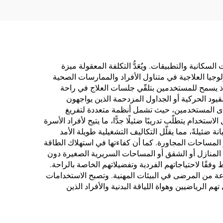
ات السكانية والتطبيقات. ويُعَدُّ التكلفة المعقولة ميزة
ما يجعل هذه التكنولوجيا العلاجية في متناول الأفراد والممارسات الصحية
، إذ يسمح للمستخدمين بتلقّي جلسات العلاج في راحة
قيود الحركية أو الجداول المزدحمة الذين يواجهون
يزات السلامة المدمجة في تصميم الغرفة اللينة للـHBOT شعورًا بالطمأنينة لدى المستخدمين، حيث تشمل أنظمة متعددة لتفريغ
م يتطلّب تدريبًا ضئيلًا جدًّا، ما يتيح لأفراد الأسرة
ضئيلةً، مما يقلّل التكاليف التشغيلية طويلة الأمد
زعاج الأنشطة المنزلية أو المساحات المجاورة. كما أن كفاءتها في استهلاك الطاقة
 المنازل أو الشقق أو المساحات السريرية الصغيرة دون
ا لاحتياجاتهم الفردية وتفضيلاتهم الخاصة بالراحة.
 أو فئات متنوعة من المرضى في البيئات المهنية. وتصبح الاستخدامات
هم الرياضيين وهواة اللياقة البدنية والأفراد الذين