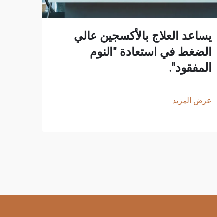
يساعد العلاج بالأكسجين عالي
جرّب
الضغط في استعادة "النوم
كـ"س
المفقود".
الشي
وتخف
عرض المزيد
عرض ا