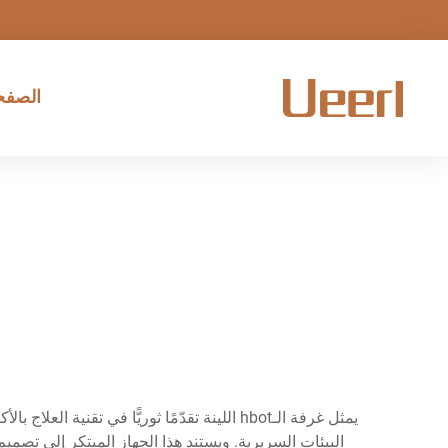
الصفحة
يمثل غرفة الـhbot اللينة تقدّمًا ثوريًّا 
البيئات السريرية. ويستند هذا الجهاز المبتكر إلى تص