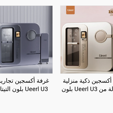
أكسجين ذكية منزلية
غرفة أكسجين تجاري
محمولة من Ueerl U3 بلون
Ueerl U3 بلون الت
تينيوم الأبيض للعلاج
الرمادي 0
المنزلي
إعادة التأهيل