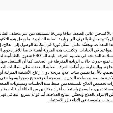
دة تجعل العلاج بالأكسجين عالي الضغط متاحًا ومريحًا للمستخدمين عبر مختلف الفئ
فة اللينة للـHBOT استثمارًا أوليًّا أقل بكثير مقارنةً بالغرف الهيبربارية الصلبة التقليدية، 
ا المعدات. ويجسِّد عامل التنقُّل ثورةً في إمكانية الوصول إلى العلاج
لمواعيد في العيادات. وتكتسب هذه المرونة أهمية خاصةً للأفراد ذوي ال
صعوبةً في الالتزام بروتين علاجي منتظم. وتوفِّر م
ع حدوث حالات الزيادة المفرطة في الضغط. كما أن التشغيل سهل الاستخدا
اجة. وبالمقارنة مع أنظمة الغرف الصلبة المعقدة، تظل متطلبات الصيانة 
لتعقيدات التقنية. ويعمل تشغيل الغرفة اللينة للـHBOT بصمتٍ تامٍّ، ما يضمن بيئات علاج مريحة دون إ
لاجية متسقة. ومساحة التخزين المدمجة للغرفة تتيح دمجها بسهولة في
ات تخصيص العلاج للمستخدمين ضبط مدة الجلسات ومستويات الضغط وفقً
HB أحجامًا وأوزانًا مختلفة للمستخدمين، ما يسمح باستيعاب أفراد مختلفين من العائلة
التزام بالعلاج وتحسُّن النتائج العلاجية. أما فوائد تسريع التعافي فهي ت
ينات ملموسة في الأداء تبرِّر الاستثمار.