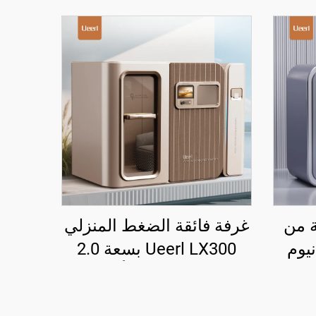
ة من
غرفة فائقة الضغط المنزلي
يتانيوم
Ueerl LX300 بسعة 2.0
2. ATA لمراكز
ATA، وحدة إنتاج أكسجين
فعالة من نوع واحد