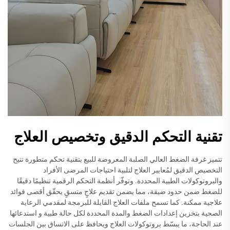
تقنية التحكم الدقيق وتخصيص العلاج
تتميز غرفة الضغط العالي الصلبة المعروضة للبيع بتقنية تحكم متطورة تتيح
التخصيص الدقيق لمُعايير العلاج لتلبية احتياجات المرضى الأفراد
والبروتوكولات الطبية المحددة. وتوفّر أنظمة التحكم الرقمية تنظيمًا دقيقًا
للضغط ضمن حدود ضيقة، مما يضمن تقديم علاجٍ متسقٍ يحقّق أقصى فوائد
علاجية ممكنة. كما تسمح ملفات العلاج القابلة للبرمجة لمقدمي الرعاية
الصحية بتخزين إعدادات الضغط والمدة المحددة لكل حالة طبية و استدعائها
عند الحاجة، ما يبسّط بروتوكولات العلاج ويحافظ على الاتساق بين الجلسات