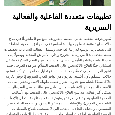
تطبيقات متعددة الفاعلية والفعالية
السريرية
تُظهر غرفة الضغط العالي الصلبة المعروضة للبيع تنوعًا ملحوظًا في علاج
حالات طبية متنوعة، ما يجعلها أداةً أساسيةً في المرافق الصحية الشاملة
التي تسعى إلى توسيع قدراتها العلاجية. وتشمل الفعالية السريرية تخصصات
طبية متعددة، بدءًا من رعاية الجروح وإدارة الأمراض المعدية ووصولًا إلى
طب الرياضة وإعادة التأهيل العصبي. وتستجيب قرح القدم السكريّة بشكل
استثنائي جدًّا للعلاج بالأكسجين عالي الضغط المقدَّم عبر هذه الغرف، حيث
تشير الدراسات إلى تحسُّن معدلات الشفاء وتقليل مخاطر البتر. كما تستفيد
حالات التسمُّم بأول أكسيد الكربون من توافر العلاج السريع، إذ توفِّر الغرفة
علاجًا منقذًا للحياة يمنع حدوث أضرار عصبية طويلة الأمد. وتشفي إصابات
الأنسجة الناجمة عن الإشعاع — والتي يعاني منها غالبًا مرضى السرطان —
بشكل أكثر فعالية عند دمج العلاج بالأكسجين عالي الضغط مع الأساليب
العلاجية التقليدية. وتدعم الغرفة بروتوكولات علاج متلازمة التحلل (الإصابات
الناتجة عن الغوص)، والإصابات الناجمة عن السحق، والطعوم الجلدية غير
المستقرة، ومختلف الحالات المعدية التي لا تستجيب للعلاج بالمضادات
الحيوية التقليدية. أما في تطبيقات طب الرياضة، فتشمل التعافي المتسارع