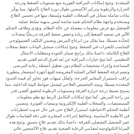
المتعددة. وتتيح إمكانات المراقبة الفورية تتبع مستويات الضغط ودرجة
الحرارة والرطوبة وتركيز الأكسجين طوال دورة العلاج بأكملها، مما يوفّر
بيانات شاملة تسجّل في السجلات الطبية ويُستفاد منها في تحسين العلاج.
ويستخدم واجهة نظام التحكم تقنية شاشة لمس بديهية تبسّط عملية
التشغيل مع عرض معلومات مفصلة عن حالة النظام. وتؤدي وظائف التحكم
الآلي في تصعيد الضغط إلى زيادة وخفض ضغط الغرفة تدريجيًّا بمعدلات
مُحدَّدة مسبقًا، مما يقلل من انزعاج المريض ويضمن التكيّف الفسيولوجي
المناسب للتغيرات في الضغط. وتتيح إمكانات تسجيل البيانات حفظ سجلات
العلاج الكاملة، داعمةً بذلك برامج ضمان الجودة ومتطلبات الامتثال
التنظيمي. كما تتيح خيارات المراقبة عن بُعد لفرق الدعم الفني تقديم
المساعدة وإجراء تشخيصات النظام دون تعطيل أنشطة رعاية المرضى.
وتضم غرفة الضغط العالي الصلبة المعروضة للبيع أجهزة استشعار متطورة
تراقب باستمرار المعايير الحرجة، وتُفعّل تنبيهات فور تجاوز أي قيمة الحدود
المحددة مسبقًا. ويمتد التخصيص العلاجي ليشمل ضوابط البيئة الداخلية، مما
يسمح بضبط درجة حرارة الغرفة ومستويات الرطوبة لتحقيق أقصى قدر
من راحة المريض. كما تتيح إمكانات التكامل الربط مع نظم معلومات
المستشفيات، والسجلات الطبية الإلكترونية ومنصات الفوترة. وتضمن
أنظمة التحكم الاحتياطية استمرار العلاج حتى في حال حدوث اضطرابات
في الأنظمة الأساسية. وتحافظ إجراءات المعايرة على دقة القياسات طوال
عمر التشغيل التشغيلي للغرفة، داعمةً بذلك تقديم علاجٍ متسقٍ. وتتيح هذه
المزايا التكنولوجية لمقدّمي الرعاية الصحية تقديم علاج الأكسجين عالي