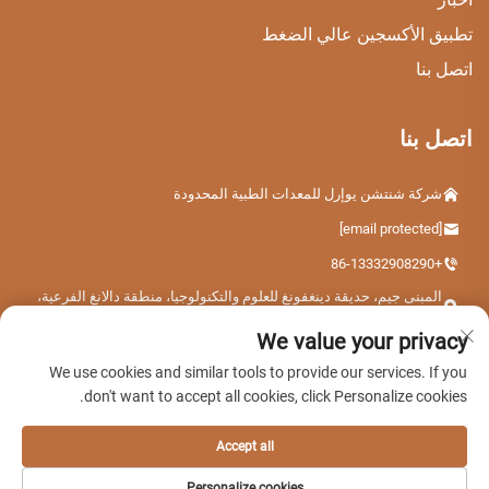
تطبيق الأكسجين عالي الضغط
اتصل بنا
اتصل بنا
شركة شنتشن يوإرل للمعدات الطبية المحدودة
[email protected]
+86-13332908290
المبنى جيم، حديقة دينغفونغ للعلوم والتكنولوجيا، منطقة دالانغ الفرعية،
مقاطعة لونغهوا، مدينة شنتشن، مقاطعة قوانغدونغ، الصين
We value your privacy
We use cookies and similar tools to provide our services. If you
don't want to accept all cookies, click Personalize cookies.
حقوق الطبع والنشر © 2026 شنتشن Ueerl لتجهيزات الطبية المحدودة. جميع
الحقوق محفوظة.
Accept all
سياسة الخصوصية
Personalize cookies