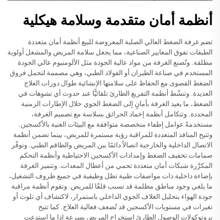
أنظمة أمان متقدمة وسلامة هيكلية
تضم غرفة الضغط العالي الصلبة المعروضة للبيع أنظمة أمان متعددة
الطبقات تفوق المعايير الصناعية، مما يجعل سلامة المريض والمشغل أولوية
مطلقة. وتُصنع الغرفة من مواد عالية الجودة مثل الألومنيوم عالي الجودة
المستخدم في صناعة الطيران أو الفولاذ الطبي، وهي مصممة لتحمل فروق
الضغط القصوى مع الحفاظ على سلامتها الإنشائية طوال دورات العلاج
العديدة. وتنشّط أنظمة التفريغ الطارئ تلقائيًّا عند حدوث أي تشوهات في
الضغط، ما يعيد الغرفة بأمانٍ إلى الضغط الجوي خلال الإطارات الزمنية
المحددة. وتتكامل أنظمة إخماد الحرائق بسلاسة مع تصميم الغرفة،
مستخدمةً عوامل إطفاء متخصصة متوافقة مع البيئات الغنية بالأكسجين.
وتتيح المنافذ المتعددة للمراقبة رؤية مستمرة للمريض، بينما تضمن أنظمة
الاتصال الداخلية والخارجية اتصالاً دائمًا بين المريض والطاقم الطبي. وتوفّر
صمامات تخفيف الضغط وإمدادات الأكسجين الاحتياطية وأنظمة التحكم
المكرَّرة شبكات أمان متعددة تحمي من أعطال المعدات. وتتميز الغرفة
بإضاءة داخلية ذات مواصفات طبية تظل وظيفية في جميع ظروف التشغيل،
ما يلغي وجود مناطق مظلمة قد تسبب قلقًا للمريض. وتقوم أنظمة مراقبة
جودة الهواء بتحليل الغلاف الجوي الداخلي باستمرار، لاكتشاف أي تلوث أو
تغيرات في مستويات الأكسجين قد تُضعف فعالية العلاج. كما تتيح
بروتوكولات الوصول الطارئ استخراج المريض بسرعة إذا ما استدعت