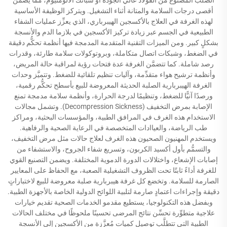
أقصى درجات السلامة والمتانة أثناء التشغيل. ويتركز الوظيفة الأساسية
لهذه الغرفة في العلاج بالأكسجين الهيبرباري، الذي يعزِّز عمليات الشفاء
الطبيعية في الجسم عبر زيادة تركيز الأكسجين في بلازما الدم والأنسجة
بشكلٍ كبير. ومن الميزات التقنية المتقدمة المدمجة فيها أنظمة تحكُّم دقيقة
في الضغط، وشبكات اتصال متكاملة، وبروتوكولات سلامة طارئة، وقدرات
رصد شاملة. كما تتضمَّن الغرفة عدة فتحات رؤية لمراقبة حالة المريض،
وأنظمة ترشيح هواء متقدِّمة، وآليات تنظيم تلقائية للضغط. وتتميَّز وحدات
الغرفة الهيبربارية الصلبة الحديثة المعروضة للبيع بأسطح تحكُّم رقمية،
ورصدًا آنيًّا للضغط، وتنظيمًا لدرجة الحرارة، وأنظمة سلامة مدمجة تمنع
الإصابة بمرض التخفيف (Decompression Sickness). وتشمل مجالات
الاستخدام هذه الغرف في المرافق الطبية، والمؤسسات البحثية، ومراكز
طب الرياضة، والعياادات المتخصصة في الرعاية الصحية والرفاهية.
ويستخدم المهنيون الصحيون هذه الغرف لعلاج حالات مثل مرض التخفيف،
والتسمُّم بأول أكسيد الكربون، وتسريع شفاء الجروح، والاستشفاء من
إصابات الإشعاع، واختلالات الدورة الدموية المختلفة. ويضمن التصنيع القوي
للغرفة أداءً ثابتًا تحت الظروف التشغيلية الصعبة، مع الحفاظ على المعايير
الصارمة للسلامة. وتخضع كل غرفة هيبربارية صلبة معروضة للبيع لاختباراتٍ
دقيقة وإجراءات اعتمادٍ صارمة لتلبية اللوائح الدولية الخاصة بالأجهزة الطبية.
وبفضل هذه التكنولوجيا، يستطيع مقدمو الخدمات الصحية تقديم خيارات
علاجية متطوِّرة تحسِّن نتائج المرضى تحسينًا ملحوظًا في مختلف الحالات
الطبية التي تتطلَّب توصيل كميات مُعزَّزة من الأكسجين إلى الأنسجة