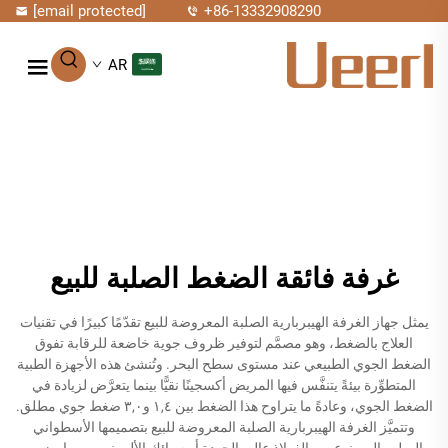
[email protected]
+86-13332908290
AR
غرفة فائقة الضغط الصلبة للبيع
يمثل جهاز الغرفة الهيبربارية الصلبة المعروضة للبيع تقدّمًا كبيرًا في تقنيات
العلاج بالضغط، وهو مصمَّم لتوفير ظروف جوية خاضعة للرقابة تفوق
الضغط الجوي الطبيعي عند مستوى سطح البحر. وتُنشئ هذه الأجهزة الطبية
المتطوِّرة بيئةً يتنفَّس فيها المريض أكسجينًا نقيًّا بينما يتعرَّض لزيادة في
الضغط الجوي، وعادةً ما يتراوح هذا الضغط بين ١,٤ و٣,٠ ضغط جوي مطلق.
وتتميَّز الغرفة الهيبربارية الصلبة المعروضة للبيع بتصميمها الأسطواني
الصلب المصنوع من الفولاذ عالي الجودة أو سبائك الألومنيوم، مما يضمن