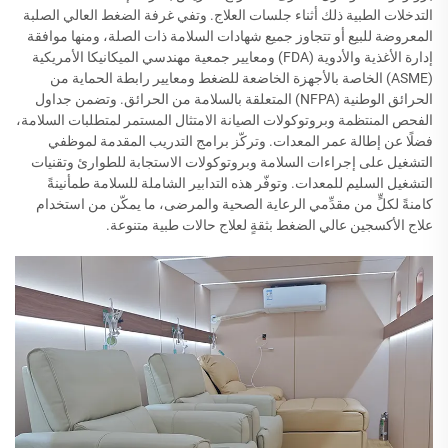
التدخلات الطبية ذلك أثناء جلسات العلاج. وتفي غرفة الضغط العالي الصلبة
المعروضة للبيع أو تتجاوز جميع شهادات السلامة ذات الصلة، ومنها موافقة
إدارة الأغذية والأدوية (FDA) ومعايير جمعية مهندسي الميكانيكا الأمريكية
(ASME) الخاصة بالأجهزة الخاضعة للضغط ومعايير رابطة الحماية من
الحرائق الوطنية (NFPA) المتعلقة بالسلامة من الحرائق. وتضمن جداول
الفحص المنتظمة وبروتوكولات الصيانة الامتثال المستمر لمتطلبات السلامة،
فضلًا عن إطالة عمر المعدات. وتركّز برامج التدريب المقدمة لموظفي
التشغيل على إجراءات السلامة وبروتوكولات الاستجابة للطوارئ وتقنيات
التشغيل السليم للمعدات. وتوفّر هذه التدابير الشاملة للسلامة طمأنينةً
كامنةً لكلٍّ من مقدِّمي الرعاية الصحية والمرضى، ما يمكّن من استخدام
علاج الأكسجين عالي الضغط بثقةٍ لعلاج حالات طبية متنوعة.