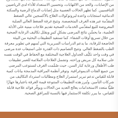
من الإصابات، والحد من الالتهابات، وتحسين الاستعداد للأداء لدى الرياضيين
التنافسيين. كما تظهر الحالات العصبية مثل إصابات الدماغ الرضية والسكتة
الدماغية استجابات واعدة لبروتوكولات العلاج بالأكسجين عالي الضغط
المقدَّمة عبر هذه الغرف المتخصصة. وتتيح غرفة الضغط العالي الصلبة
المعروضة للبيع لمقدِّمي الخدمات الصحية تقديم علاجات مبنية على الأدلة
العلمية، ما يحسِّن نتائج المرضى بشكلٍ كبيرٍ ويقلل تكاليف الرعاية الصحية
من خلال تسريع أوقات الشفاء. كما تستفيد التطبيقات البحثية من البيئة
الخاضعة للرقابة، ما يدعم الدراسات السريرية التي تُسهم في تطوير معرفة
الطب بالضغط العالي. وتتيح التصاميم ذات القدرة على استيعاب عدة مرضى
في وقت واحد تكيُّف الجداول العلاجية المختلفة مع الحفاظ في الوقت نفسه
على سلامة كل مريض وراحته. وتشمل العلاجات الملائمة للعمر تطبيقات
طب الأطفال ورعاية كبار السن، حيث صُمِّمت الغرف لتستوعب المرضى
من جميع الفئات الديموغرافية. وتوفر أنظمة المراقبة المدمجة بيانات كمية
قابلة للقياس تدعم تبرير استمرار العلاج ومطالبات استرداد التكاليف من
شركات التأمين. وتُبرز هذه التطبيقات المتنوعة قيمة الغرفة باعتبارها جهازًا
طبيًّا متعدد الاستخدامات يعالج العديد من الحالات ويوفِّر فوائد علاجية قابلة
للقياس، ما يبرر تكلفة الاستثمار فيها بالنسبة للمرافق الصحية.