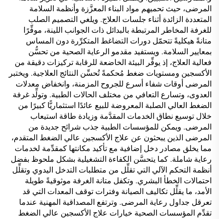
المرضى، حيث تحميهم مواد البناء المعزَّزة وأنظمة السلامة
المتعددة الزائدة أثناء جلسات العلاج. ويلغي التصميم الصلب
للغرفة المخاطر المرتبطة بالبدائل ذات الجوانب اللينة، موفِّرًا
متانةً هيكليةً تتحمّل دورات التضاغط المتكرِّرة دون المساس
بمعايير السلامة. ويستفيد مقدمو الرعاية الصحية من تحسُّن
فعالية العلاج، إذ يوفِّر البيئة الخاضعة للرقابة تركيزات دقيقة من
الأكسجين ومستويات ضغط مُحكمةً تُحسِّن النتائج العلاجية. ويختبر
المرضى أوقات شفاء أسرع للجروح المزمنة، وانخفاض معدلات
العدوى، وتسارع التعافي من مختلف الحالات الطبية. وتولِّد غرفة
الضغط العالي الصلبة المعروضة للبيع عائدًا استثماريًّا كبيرًا من
خلال توسيع نطاق الخدمات المقدَّمة وزيادة طاقة استيعاب
المرضى. ويمكن للمؤسسات الطبية جذب شرائح جديدة من
المرضى الذين يبحثون عن علاج الأكسجين عالي الضغط المتقدم،
مما يخلق مصادر دخل إضافية مع تأكيد مكانتها كمقدِّمة لخدمات
رعاية شاملة. كما يتحسَّن الكفاءة التشغيلية بشكل ملحوظ بفضل
أنظمة التحكم الآلي التي تقلِّل من متطلبات التدخل اليدوي وتقلِّل
احتمالات الخطأ البشري. وتكفل متانة الغرفة موثوقيةً طويلة
الأمد، ما يقلِّل تكاليف الصيانة وفترات توقف المعدات التي قد
تعرقل جداول رعاية المرضى. وترتفع المصداقية المهنية عندما
تقدِّم المؤسسات الصحية خيارات علاج الأكسجين عالي الضغط