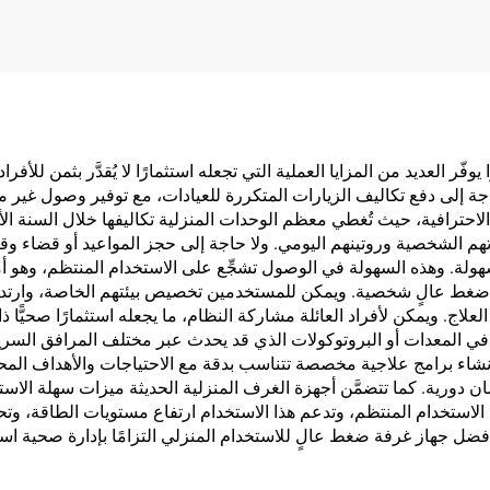
جة إلى دفع تكاليف الزيارات المتكررة للعيادات، مع توفير وصول غير م
 الاحترافية، حيث تُغطي معظم الوحدات المنزلية تكاليفها خلال السنة الأ
هم الشخصية وروتينهم اليومي. ولا حاجة إلى حجز المواعيد أو قضاء وقت 
لة. وهذه السهولة في الوصول تشجِّع على الاستخدام المنتظم، وهو أمرٌ 
 ضغط عالٍ شخصية. ويمكن للمستخدمين تخصيص بيئتهم الخاصة، وارتدا
العلاج. ويمكن لأفراد العائلة مشاركة النظام، ما يجعله استثمارًا صحيًّا 
 في المعدات أو البروتوكولات الذي قد يحدث عبر مختلف المرافق السرير
اء برامج علاجية مخصصة تتناسب بدقة مع الاحتياجات والأهداف المحددة.
دورية. كما تتضمَّن أجهزة الغرف المنزلية الحديثة ميزات سهلة الاستخد
الاستخدام المنتظم، وتدعم هذا الاستخدام ارتفاع مستويات الطاقة، وتح
 أفضل جهاز غرفة ضغط عالٍ للاستخدام المنزلي التزامًا بإدارة صحية اس