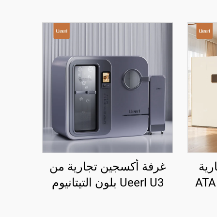
رية
غرفة أكسجين تجارية من
Ueerl H8 بسعة 1.5 ATA
Ueerl U3 بلون التيتانيوم
جميلي
الرمادي 2.0 ATA لمراكز
إعادة التأهيل