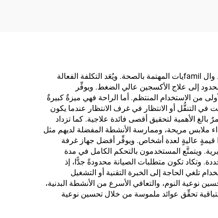
يُعد أفضل جهاز غرفة ضغط عالٍ للاستخدام المنزلي خيارًا يوفّر العديد من المزايا العملية التي تجعله استثمارًا لا يُقدَّر بثمن للأفراد وال familيات المهتمة بالصحة. ويُعَد التكلفة الفعالة
حدود إلى علاج الأكسجين عالي الضغط. ويوفِّر
ولى من الاستخدام المنتظم. أما الراحة فهي ميزةٌ كبيرةٌ
في التنقُّل أو الانتظار في غرف الانتظار عندما يكون
بالغ الأهمية لتحقيق أقصى فائدة علاجية. كما تزداد
ء ملابس مريحة، وممارسة الأنشطة المفضلة لديهم مثل
ذا قيمةٍ عاليةٍ لعدة أشخاص. ويوفِّر أفضل جهاز غرفة
ية. ويتمتَّع المستخدمون بالتحكم الكامل في مدة
 وتكاد تكون متطلبات الصيانة محدودةً جدًّا، إذ
ام تلغي الحاجة إلى الخبرة التقنية أو التشغيل
سين نوعية النوم، والتعافي الأسرع من الأنشطة البدنية،
تباقية تحقِّق عوائد ملموسة من خلال تحسين نوعية