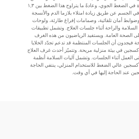
بالأكسجين عالي الضغط للاستخدام المنزلي في إنشاء بيئة خاضعة للرقابة يتنفّس فيها المستخدم أكسجينًا نقيًّا بينما يتعرّض لزيادة في الضغط الجوي، وعادةً ما يتراوح هذا الضغط بين ١,٣
الطبيعية في الجسم عن طريق زيادة امتلاء بلازما الدم والأنسجة
وضوابط أمان تلقائية، وصمامات إفراغ طارئة، ولوحات
ن السلامة والراحة أثناء جلسات العلاج. وتشمل تطبيقات
لى الصحة العامة. ويستفيد الرياضيون من هذه الغرف
 فيجدون أن الجلسات المنتظمة قد تدعم تجدّد الخلايا
لأكسجين في بيئة منزلية مريحة. وتتميّز أحدث غرف العلاج
ى العمل أثناء الجلسات. وتشمل آليات السلامة أنظمة
أكسجين عالي الضغط للاستخدام المنزلي، ينتفي الحاجة
جين عند الحاجة إليها في أي وقت.