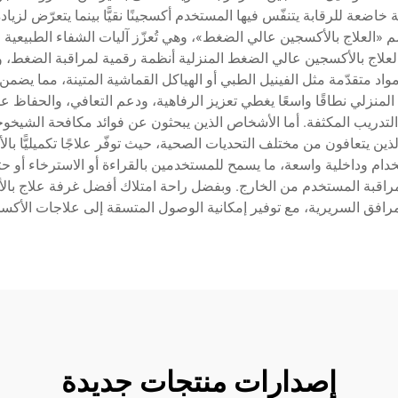
عرف هذه العملية باسم «العلاج بالأكسجين عالي الضغط»، وهي تُعزّز آليات الشفاء 
علاج بالأكسجين عالي الضغط المنزلية أنظمة رقمية لمراقبة الضغط، 
اد متقدّمة مثل الفينيل الطبي أو الهياكل القماشية المتينة، مما يضم
منزلي نطاقًا واسعًا يغطي تعزيز الرفاهية، ودعم التعافي، والحفاظ ع
لتدريب المكثفة. أما الأشخاص الذين يبحثون عن فوائد مكافحة الشيخوخة
ن يتعافون من مختلف التحديات الصحية، حيث توفّر علاجًا تكميليًّا با
دام وداخلية واسعة، ما يسمح للمستخدمين بالقراءة أو الاسترخاء أو حت
راقبة المستخدم من الخارج. وبفضل راحة امتلاك أفضل غرفة علاج بال
مرافق السريرية، مع توفير إمكانية الوصول المتسقة إلى علاجات الأكس
إصدارات منتجات جديدة