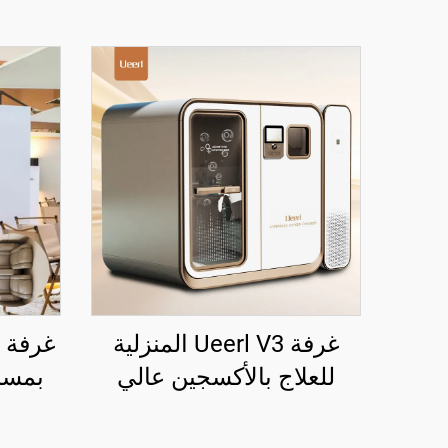
غرفة Ueerl V3 المنزلية
للعلاج بالأكسجين عالي
بمساح
الضغط 2.0 ATA، وحدة
للإم
واحدة فعالة ومتطورة لإنتاج