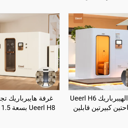
غرفة الهيبرباريك Ueerl H6
غرفة هايبرباريك تجا
تين كبيرتين قابلين
الة لاسترداد اللياقة
تدفق عالي للنادي الت
الرياضية