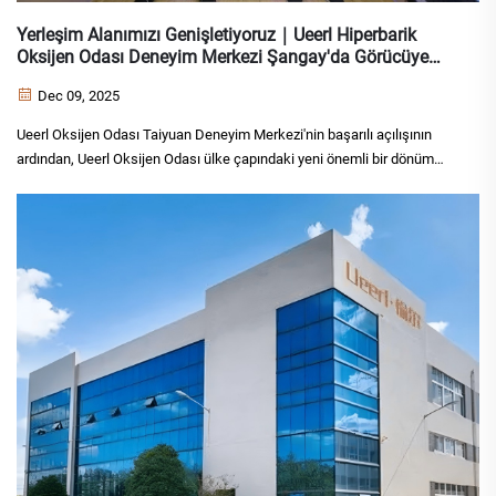
Yerleşim Alanımızı Genişletiyoruz｜Ueerl Hiperbarik
Oksijen Odası Deneyim Merkezi Şangay'da Görücüye
Çıkıyor
Dec 09, 2025
Ueerl Oksijen Odası Taiyuan Deneyim Merkezi'nin başarılı açılışının
ardından, Ueerl Oksijen Odası ülke çapındaki yeni önemli bir dönüm
noktasına ulaştı — Ueerl Oksijen Odası Şangay Deneyim Merkezi resmi
olarak açıldı. Bu sadece...