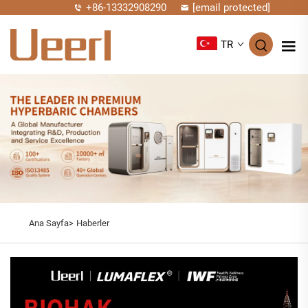
+86-13332908290
[email protected]
TR
Ana Sayfa>
Haberler