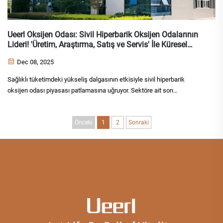
Ueerl Oksijen Odası: Sivil Hiperbarik Oksijen Odalarının
Lideri! 'Üretim, Araştırma, Satış ve Servis' İle Küresel
Genişlemeyi İleriye Taşıyor
Dec 08, 2025
Sağlıklı tüketimdeki yükseliş dalgasının etkisiyle sivil hiperbarik
oksijen odası piyasası patlamasına uğruyor. Sektöre ait son
istatistiklere göre 2025 yılında küresel piyasa hacmi 10 milyar RMB'yi
aşmış durumda ve C...
Önceki
1
2
Sonraki