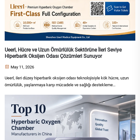
Ueerl, Hücre ve Uzun Ömürlülük Sektörüne İleri Seviye
Hiperbarik Oksijen Odası Çözümleri Sunuyor
May 11, 2026
Ueerl, ileri düzey hiperbarik oksijen odası teknolojisiyle kök hücre, uzun
ömürlülük, yaşlanmaya karşı mücadele ve sağlığı destekleme
kurumlarını desteklemek amacıyla 2026 Çin Büyük Körfez Bölgesi
Hücre Sektörü Fuarı’nda üst sınıf hiperbarik oksijen odalarını ve
özelleştirilmiş oksijen sağlığı çözümlerini sergileyecek.