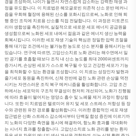
경을 조성하여, 나이가 들면서 자연스럽게 감소하는 강력한 재생 과
정을 유도합니다. 이 치료법은 헤모글로빈 의존적 산소 운반 메커니
즘을 우회해 혈장에 용해된 산소를 포화시킴으로써, 노화로 인해 퇴
행 중인 조직에 치료용 산소를 직접 전달합니다. 이 과정은 미토콘드
리아 생합성을 촉진하여, 실질적으로 새로운 세포 에너지 공급원을
생성함으로써 노화된 세포 내에서 젊음과 같은 에너지 생산 능력을
회복시킵니다. 이러한 세포 재생 기술의 핵심은 정밀한 압력 조절을
통해 대기압 조건에서는 불가능한 농도로 산소 분자를 용해시키는 데
있습니다. 연구에 따르면, 고압산소치료 노화 관리는 해수면에서 일
반 공기를 호흡할 때보다 조직 내 산소 농도를 최대 2000퍼센트까지
증가시켜, 손상된 세포가 스스로 복구될 수 있고 건강한 세포가 기능
을 최적화할 수 있는 환경을 조성합니다. 이 치료는 성장인자 발현과
줄기세포 동원을 촉진하여, 신체 전반에 걸친 노화 관련 손상을 역전
시키는 자연스러운 조직 복구 메커니즘을 활성화합니다. 고압 조건
하에서는 세포막의 구조적 무결성이 현저히 개선되어, 노화가 진행됨
에 따라 효율이 떨어지는 영양소 흡수 및 노폐물 제거 과정이 향상됩
니다. 또한 이 치료법은 텔로미어 유지 및 세포 스트레스 저항성 등 장
수와 관련된 유전 경로를 활성화합니다. 이러한 종합적인 세포 재생
접근법은 산화 스트레스 감소에서부터 단백질 합성 증진에 이르기까
지 노화의 다양한 측면을 동시에 해결하여, 항노화 효과를 극대화하
는 시너지 효과를 창출합니다. 고압산소치료 노화 관리를 받는 환자
들은 세포 차원의 에너지 생산 개선을 경험하며, 이는 신체 활력 증가,