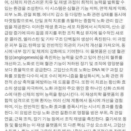
여, 신체의 자연스러운 치유 및 재생 과정이 최적의 능력을 발휘할 수
있는 환경을 조성한다. 이 시스템은 심혈관 기능 저하, 면역 체계 약화,
피부 노화, 관절 퇴행, 에너지 감소 등 다양한 노화 관련 상태를 동시에
타겟팅함으로써, 단일 표적 치료를 초월하는 종합적 노화 관리 접근
법을 제공한다. 이러한 재생 효과는 세포 차원에서 시작되며, 산소 공
급량 증가에 따라 젊음 유지를 위한 조직 특성 유지에 필수적인 새로
운 콜라겐, 엘라스틴 및 기타 구조 단백질의 생성이 촉진된다. 이 과정
은 피부 질감, 탄력성 및 전반적인 외관의 가시적 개선을 가져오며, 동
시에 내부 장기 및 체계의 강화에도 기여한다. 이 플랫폼은 신생 혈관
형성(angiogenesis)을 촉진하는 능력을 갖추고 있어 전신의 혈류를
개선하고, 노화로 인해 혈관 기능이 저하된 장기 및 조직에 영양분을
보다 효율적으로 공급한다. 고압산소치료 노화는 DNA 복구 과정 강
화를 포함한 다수의 세포 수리 메커니즘을 활성화시켜, 노화 관련 유
전적 손상 축적을 예방하는 데 도움을 준다. 또한 이 치료는 항산화 효
소의 생성을 자극하여, 노화 과정의 주요 원인 중 하나인 산화 스트레
스에 대한 신체의 방어 능력을 향상시킨다. 이 재생의학 플랫폼의 종
합적 성격으로 인해 환자는 여러 신체 계통에서 동시에 개선을 경험
하며, 이는 전반적인 항노화 효과를 증폭시키는 시너지 효과를 창출
한다. 이 요법은 만성 노화 관련 질환으로 영향을 받은 부위, 즉 관절
연골, 근육 조직, 장기 기능 등에서 조직 재생을 촉진한다. 줄기세포 동
원 및 활성화는 이 재생 플랫폼의 또 다른 핵심 구성 요소로서, 고압산