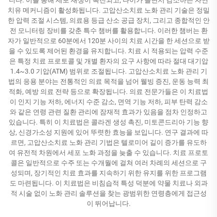
치유 메커니즘이 활성화됩니다. 고압산소치료 노화 관리 기술은 정밀
한 압력 조절 시스템, 의료용 등급 산소 공급 장치, 그리고 종합적인 안
전 모니터링 장비를 갖춘 특수 챔버를 활용합니다. 이러한 챔버는 환
자가 일반적으로 60분에서 120분 사이의 치료 시간을 한 세션으로 받
을 수 있도록 제어된 환경을 유지합니다. 치료 시 적용되는 압력 수준
은 특정 치료 프로토콜 및 개별 환자의 요구 사항에 따라 절대 대기압
1.4~3.0 기압(ATM) 범위로 조절됩니다. 고압산소치료 노화 관리 기
법의 응용 분야는 전통적인 의료 목적을 넘어 웰빙 증진, 운동 능력 최
적화, 예방 의료 전략 등으로 확장됩니다. 의료 전문가들은 이 치료법
이 인지 기능 저하, 에너지 수준 감소, 면역 기능 저하, 피부 탄력 감소
와 같은 연령 관련 질환 관리에 잠재적 효과가 있음을 점차 인정하고
있습니다. 특히 이 치료법은 콜라겐 생성 촉진, 미토콘드리아 기능 향
상, 신경가소성 지원에 있어 뚜렷한 효능을 보입니다. 연구 결과에 따
르면, 고압산소치료 노화 관리 기법은 텔로미어 길이 증가를 유도하
여 유전적 차원에서 세포 노화 과정을 늦출 수 있습니다. 치료 프로토
콜은 일반적으로 수주 또는 수개월에 걸쳐 여러 차례의 세션으로 구
성되며, 장기적인 치료 효과를 지속하기 위한 유지를 위한 프로그램
도 마련됩니다. 이 치료법은 비침습적 특성 덕분에 약물 치료나 외과
적 시술 없이 노화 관리 솔루션을 찾는 광범위한 연령층에게 접근성
이 뛰어납니다.