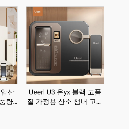
 고압산
Ueerl U3 온yx 블랙 고품
고풍량,
질 가정용 산소 챔버 고급
민간용