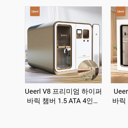
Ueerl V8 프리미엄 하이퍼
Uee
바릭 챔버 1.5 ATA 4인승
바릭
상업용 최고급 럭셔리 챔
위한 
버