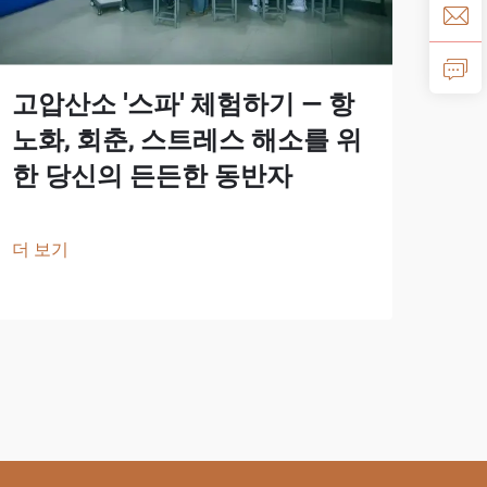
고압산소 '스파' 체험하기 — 항
중
노화, 회춘, 스트레스 해소를 위
에서
한 당신의 든든한 동반자
실
스
더 보기
더 