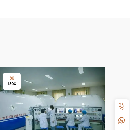
30
3
Dec
De