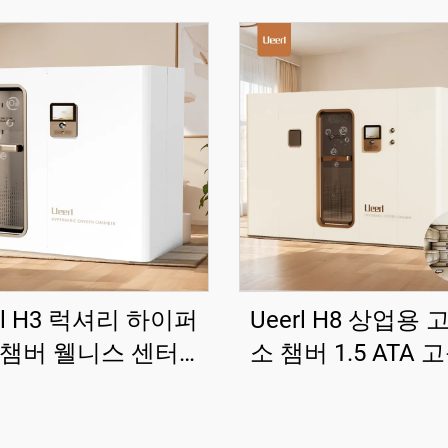
rl H3 럭셔리 하이퍼
Ueerl H8 상업용
 챔버 웰니스 센터를
소 챔버 1.5 ATA 
고급 편안한 공간 디
뷰티 클럽용
자인