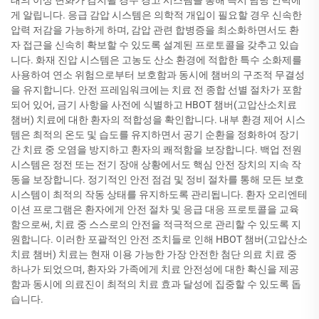
태의 이상 변화가 감지될 경우 경고 시스템을 통해 즉시 담당 인력에
게 알립니다. 응급 감압 시스템은 의학적 개입이 필요할 경우 신속한
압력 저감을 가능하게 하며, 감압 관련 합병증을 최소화하면서도 환
자 접근을 신속히 확보할 수 있도록 설계된 프로토콜을 갖추고 있습
니다. 화재 진압 시스템은 고농도 산소 환경에 적합한 특수 소화제를
사용하여 연소 위험으로부터 보호함과 동시에 챔버의 구조적 무결성
을 유지합니다. 안전 프레임워크에는 치료 전 종합 선별 절차가 포함
되어 있어, 금기 사항을 사전에 식별하고 HBOT 챔버(고압산소치료
챔버) 치료에 대한 환자의 적합성을 확인합니다. 내부 환경 제어 시스
템은 최적의 온도 및 습도를 유지하면서 공기 순환을 정화하여 장기
간 치료 중 오염을 방지하고 환자의 쾌적함을 보장합니다. 백업 전원
시스템은 정전 또는 전기 장애 상황에서도 핵심 안전 장치의 지속 작
동을 보장합니다. 정기적인 안전 점검 및 정비 절차를 통해 모든 보호
시스템이 최적의 작동 상태를 유지하도록 관리됩니다. 환자 오리엔테
이션 프로그램은 환자에게 안전 절차 및 응급 대응 프로토콜을 교육
함으로써, 치료 중 스스로의 안전을 적극적으로 관리할 수 있도록 지
원합니다. 이러한 포괄적인 안전 조치들로 인해 HBOT 챔버(고압산소
치료 챔버) 치료는 현재 이용 가능한 가장 안전한 첨단 의료 치료 중
하나가 되었으며, 환자와 가족에게 치료 안전성에 대한 확신을 제공
함과 동시에 의료진이 최적의 치료 효과 달성에 집중할 수 있도록 돕
습니다.