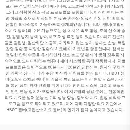
프라는 정밀한 압력 제어 메커니즘, 고도화된 안전 모니터링 시스템,
그리고 정확한 산소 공급 프로토콜을 포함합니다. 이러한 챔버는 투
명 아크릴 소재로 제작되어 치료 중 환자와 의료진 간의 시야 확보 및
원활한 의사소통이 가능하도록 설계되었습니다. HBOT 챔버(고압산
소치료 챔버)의 주요 기능으로는 상처 치유 속도 향상, 조직 산소화 증
진, 감염 방지 능력 강화, 세포 재생 촉진 등이 있습니다. 의료 전문가
들은 감압병, 일산화탄소 중독, 치유되지 않는 상처, 방사선 손상, 특정
감염 질환 등 다양한 질환의 치료에 이 치료법을 활용합니다. 챔버는
정밀한 압력 수준을 유지하면서 산소 농도 및 환자의 생체 징후를 지
속적으로 모니터링하는 컴퓨터 제어 시스템을 통해 작동합니다. 치료
프로토콜은 일반적으로 60분에서 120분간 진행되며, 환자의 구체적
인 의학적 상태에 따라 주당 여러 차례 치료를 받게 됩니다. HBOT 챔
버(고압산소치료 챔버)의 기술적 특징으로는 비상 해압 시스템, 내장
형 통신 장치, 환자 편의를 위한 엔터테인먼트 시스템, 그리고 포괄적
인 안전 연동 장치가 포함됩니다. 이 치료법의 응용 분야는 전통적인
의료 치료를 넘어 운동 선수의 성능 향상, 항노화 치료, 웰빙 최적화 프
로그램 등으로 확대되고 있으며, 이에 따라 다양한 의료 기관에서
HBOT 챔버(고압산소치료 챔버)의 인기가 점차 높아지고 있습니다.