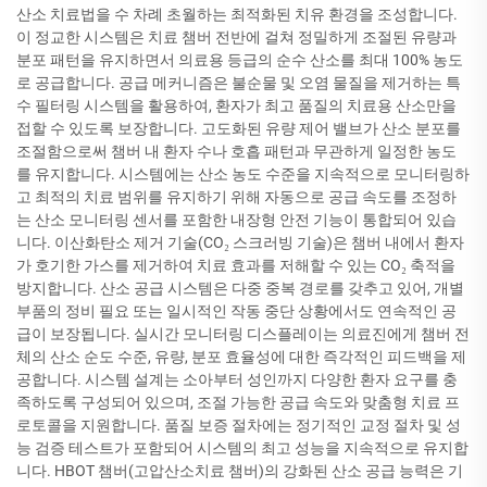
산소 치료법을 수 차례 초월하는 최적화된 치유 환경을 조성합니다.
이 정교한 시스템은 치료 챔버 전반에 걸쳐 정밀하게 조절된 유량과
분포 패턴을 유지하면서 의료용 등급의 순수 산소를 최대 100% 농도
로 공급합니다. 공급 메커니즘은 불순물 및 오염 물질을 제거하는 특
수 필터링 시스템을 활용하여, 환자가 최고 품질의 치료용 산소만을
접할 수 있도록 보장합니다. 고도화된 유량 제어 밸브가 산소 분포를
조절함으로써 챔버 내 환자 수나 호흡 패턴과 무관하게 일정한 농도
를 유지합니다. 시스템에는 산소 농도 수준을 지속적으로 모니터링하
고 최적의 치료 범위를 유지하기 위해 자동으로 공급 속도를 조정하
는 산소 모니터링 센서를 포함한 내장형 안전 기능이 통합되어 있습
니다. 이산화탄소 제거 기술(CO₂ 스크러빙 기술)은 챔버 내에서 환자
가 호기한 가스를 제거하여 치료 효과를 저해할 수 있는 CO₂ 축적을
방지합니다. 산소 공급 시스템은 다중 중복 경로를 갖추고 있어, 개별
부품의 정비 필요 또는 일시적인 작동 중단 상황에서도 연속적인 공
급이 보장됩니다. 실시간 모니터링 디스플레이는 의료진에게 챔버 전
체의 산소 순도 수준, 유량, 분포 효율성에 대한 즉각적인 피드백을 제
공합니다. 시스템 설계는 소아부터 성인까지 다양한 환자 요구를 충
족하도록 구성되어 있으며, 조절 가능한 공급 속도와 맞춤형 치료 프
로토콜을 지원합니다. 품질 보증 절차에는 정기적인 교정 절차 및 성
능 검증 테스트가 포함되어 시스템의 최고 성능을 지속적으로 유지합
니다. HBOT 챔버(고압산소치료 챔버)의 강화된 산소 공급 능력은 기