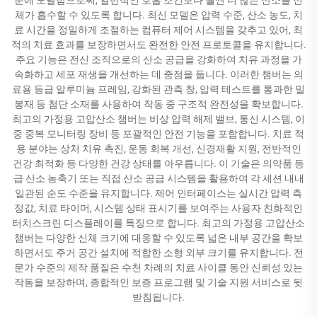
체가 흡수할 수 있도록 합니다. 최신 모델은 압력 수준, 산소 농도, 치
료 시간을 정밀하게 조절하는 컴퓨터 제어 시스템을 갖추고 있어, 최
적의 치료 효과를 보장하면서도 완전한 안전 프로토콜을 유지합니다.
주요 기능은 전신 조직으로의 산소 공급을 강화하여 치유 과정을 가
속화하고 세포 재생을 개선하는 데 중점을 둡니다. 이러한 챔버는 의
료용 등급 알루미늄 프레임, 강화된 관측 창, 압력 테스트를 통과한 밀
봉재 등 첨단 소재를 사용하여 작동 중 구조적 완전성을 확보합니다.
최고의 가정용 고압산소 챔버는 비상 압력 해제 밸브, 통신 시스템, 이
중 중복 모니터링 장비 등 포괄적인 안전 기능을 포함합니다. 치료 적
용 분야는 상처 치유 촉진, 운동 회복 개선, 신경재활 지원, 전반적인
건강 최적화 등 다양한 건강 상태를 아우릅니다. 이 기술은 의약품 등
급 산소 농축기 또는 직접 산소 공급 시스템을 활용하여 각 세션 내내
일관된 순도 수준을 유지합니다. 제어 인터페이스는 실시간 압력 측
정값, 치료 타이머, 시스템 상태 표시기를 보여주는 사용자 친화적인
터치스크린 디스플레이를 특징으로 합니다. 최고의 가정용 고압산소
챔버는 다양한 신체 크기에 대응할 수 있도록 넓은 내부 공간을 확보
하면서도 주거 공간 설치에 적합한 소형 외부 크기를 유지합니다. 전
문가 수준의 제작 품질은 수천 차례의 치료 사이클 동안 신뢰성 있는
작동을 보장하며, 종합적인 보증 프로그램 및 기술 지원 서비스로 뒷
받침됩니다.