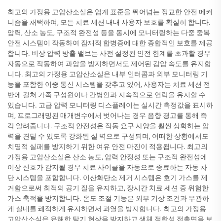
최고의 가정용 고압산소실은 업계 표준을 뛰어넘는 정교한 안전 메커
니즘을 채택하여, 모든 치료 세션 내내 사용자 보호를 확실히 합니다.
압력, 산소 농도, 구조적 완전성 등을 동시에 모니터링하는 다중 중복
안전 시스템이 작동하여 잠재적 합병증에 대한 종합적인 보호를 제공
합니다. 비상 압력 방출 밸브는 사전 설정된 안전 한계를 초과할 경우
자동으로 작동하여 과압을 방지하면서도 제어된 감압 속도를 유지합
니다. 최고의 가정용 고압산소실은 내부 인터콤과 외부 모니터링 기
능을 포함한 이중 통신 시스템을 갖추고 있어, 사용자는 치료 세션 전
반에 걸쳐 가족 구성원이나 간병인과 지속적으로 연락을 유지할 수
있습니다. 고급 압력 모니터링 디스플레이는 실시간 측정값을 표시하
며, 프로그래밍된 매개변수에서 벗어나는 경우 음향 경고를 통해 즉
각 알려줍니다. 구조적 안전성은 작동 요구 사양을 훨씬 상회하는 압
력을 견딜 수 있도록 강화된 실 벽으로 구성되며, 어떠한 상황에서도
치명적 실패를 방지하기 위한 여유 안전 마진이 적용됩니다. 최고의
가정용 고압산소실은 산소 농도, 압력 안정성 또는 구조적 완전성에
이상 신호가 감지될 경우 치료 사이클을 자동으로 종료하는 자동 차
단 시스템을 포함합니다. 이산화탄소 제거 시스템은 호기 가스를 제
거함으로써 최적의 공기 질을 유지하고, 장시간 치료 세션 중 위험한
가스 축적을 방지합니다. 온도 조절 기능은 외부 기상 조건과 무관하
게 실내를 쾌적하게 유지하면서 과열을 방지합니다. 최고의 가정용
고압산소실은 유해한 탈기 현상을 방지하고 생체 적합성 접촉면을 보